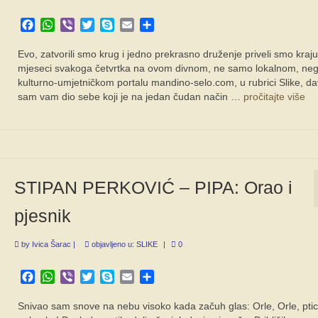
Facebook
WhatsApp
Viber
Twitter
Skype
Email
Share
Evo, zatvorili smo krug i jedno prekrasno druženje priveli smo kraj
mjeseci svakoga četvrtka na ovom divnom, ne samo lokalnom, neg
kulturno-umjetničkom portalu mandino-selo.com, u rubrici Slike, d
sam vam dio sebe koji je na jedan čudan način …
pročitajte više
STIPAN PERKOVIĆ – PIPA: Orao i
pjesnik
by
Ivica Šarac
|
objavljeno u:
SLIKE
|
0
Facebook
WhatsApp
Viber
Twitter
Skype
Email
Share
Snivao sam snove na nebu visoko kada začuh glas: Orle, Orle, pti