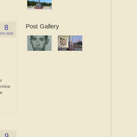
Post Gallery
8
STU 2025
ar
crnina
še
9