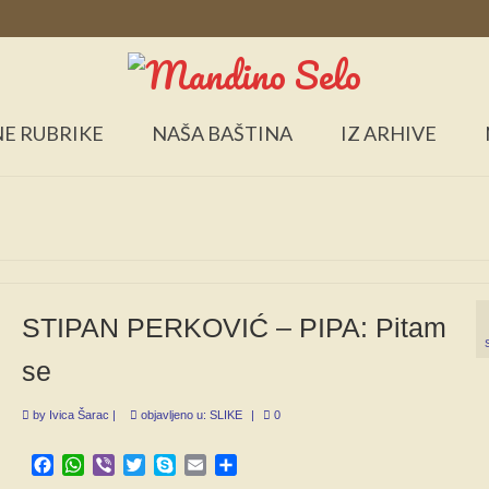
E RUBRIKE
NAŠA BAŠTINA
IZ ARHIVE
STIPAN PERKOVIĆ – PIPA: Pitam
se
by
Ivica Šarac
|
objavljeno u:
SLIKE
|
0
Facebook
WhatsApp
Viber
Twitter
Skype
Email
Share