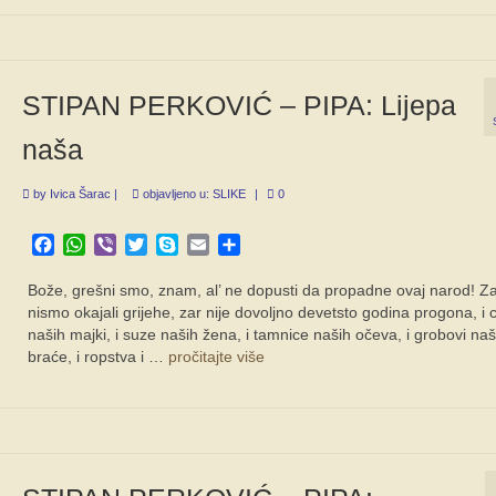
STIPAN PERKOVIĆ – PIPA: Lijepa
naša
by
Ivica Šarac
|
objavljeno u:
SLIKE
|
0
Facebook
WhatsApp
Viber
Twitter
Skype
Email
Share
Bože, grešni smo, znam, al’ ne dopusti da propadne ovaj narod! Z
nismo okajali grijehe, zar nije dovoljno devetsto godina progona, i 
naših majki, i suze naših žena, i tamnice naših očeva, i grobovi na
braće, i ropstva i …
pročitajte više