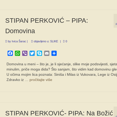
STIPAN PERKOVIĆ – PIPA:
Domovina
by
Ivica Šarac
|
objavljeno u:
SLIKE
|
0
Facebook
WhatsApp
Viber
Twitter
Skype
Email
Share
Domovina u meni – što je, je li sjećanje, slike moje podsvijesti, sjet
minulim, priče moga dida? Što sanjam, što vidim kad domovinu g
U očima mojim lica poznata: Siniša i Milas iz Vukovara, Lege iz Osi
Zdravko iz …
pročitajte više
STIPAN PERKOVIĆ- PIPA: Na Božić