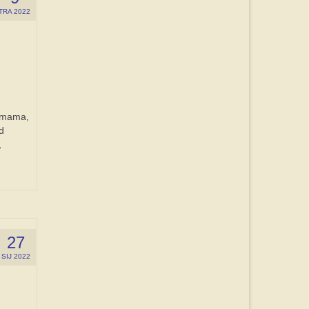
TRA 2022
šumama,
d
,
27
SIJ 2022