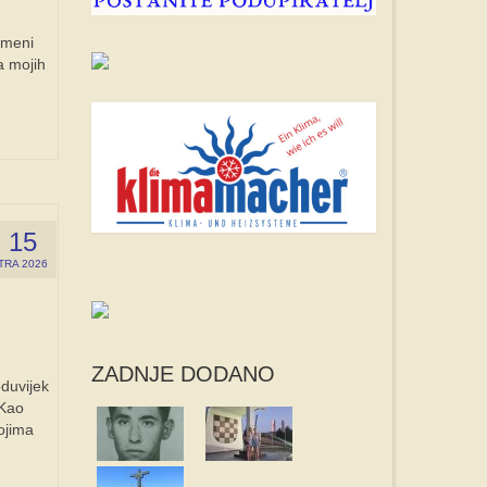
u meni
a mojih
15
TRA 2026
ZADNJE DODANO
duvijek
.Kao
ojima