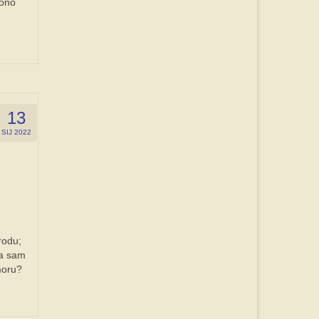
 ono
13
SIJ 2022
rodu;
da sam
moru?