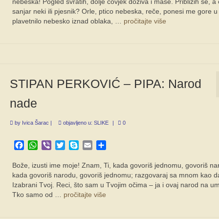
nebeska! Pogled svratih, dolje čovjek doziva i maše. Približih se, a
sanjar neki ili pjesnik? Orle, ptico nebeska, reče, ponesi me gore u
plavetnilo nebesko iznad oblaka, …
pročitajte više
STIPAN PERKOVIĆ – PIPA: Narod
nade
by
Ivica Šarac
|
objavljeno u:
SLIKE
|
0
Facebook
WhatsApp
Viber
Twitter
Skype
Email
Share
Bože, izusti ime moje! Znam, Ti, kada govoriš jednomu, govoriš na
kada govoriš narodu, govoriš jednomu; razgovaraj sa mnom kao 
Izabrani Tvoj. Reci, što sam u Tvojim očima – ja i ovaj narod na u
Tko samo od …
pročitajte više