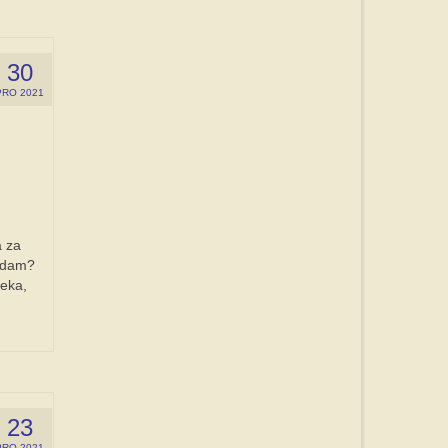
30
PRO 2021
a za
ledam?
jeka,
23
PRO 2021