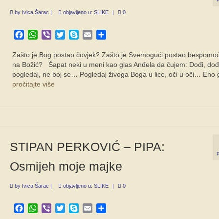
by
Ivica Šarac
|
objavljeno u:
SLIKE
|
0
Facebook
WhatsApp
Viber
Twitter
Skype
Email
Share
Zašto je Bog postao čovjek? Zašto je Svemogući postao bespomo
na Božić? Šapat neki u meni kao glas Anđela da čujem: Dođi, dođ
pogledaj, ne boj se… Pogledaj živoga Boga u lice, oči u oči… Eno
pročitajte više
STIPAN PERKOVIĆ – PIPA:
Osmijeh moje majke
by
Ivica Šarac
|
objavljeno u:
SLIKE
|
0
Facebook
WhatsApp
Viber
Twitter
Skype
Email
Share