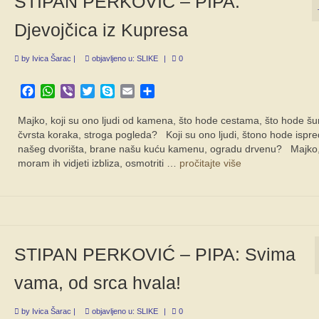
STIPAN PERKOVIĆ – PIPA:
Djevojčica iz Kupresa
by
Ivica Šarac
|
objavljeno u:
SLIKE
|
0
Facebook
WhatsApp
Viber
Twitter
Skype
Email
Share
Majko, koji su ono ljudi od kamena, što hode cestama, što hode 
čvrsta koraka, stroga pogleda? Koji su ono ljudi, štono hode ispre
našeg dvorišta, brane našu kuću kamenu, ogradu drvenu? Majko
moram ih vidjeti izbliza, osmotriti …
pročitajte više
STIPAN PERKOVIĆ – PIPA: Svima
vama, od srca hvala!
by
Ivica Šarac
|
objavljeno u:
SLIKE
|
0