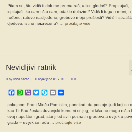
Pitam se, što vidiš ti dok me promatraš, u lice gledaš? Propitujući,
ispitujući tko sam i što sam, odakle dolazim? Vidiš li tugu u meni, 
rođenu, ratove naslijeđene, grobove moje prošlosti? Vidiš li stratišt
djedova, istinu neizrečenu? …
pročitajte više
Nevidljivi ratnik
by
Ivica Šarac
|
objavljeno u:
SLIKE
|
0
Facebook
WhatsApp
Viber
Twitter
Skype
Email
Share
pokojnom Frani Mioču Pomislim, ponekad, da postoje ljudi koji su o
kao Ti. Kao žestac duvanjski komu ni snijeg, ni kiša ne mogu ništa
ovaj napušteni grad, stariji od svih poznatih gradova,a uvijek u pov
grada – uvijek se rađa …
pročitajte više