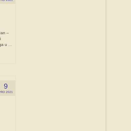
ćan –
i
 ga u …
9
PRO 2021