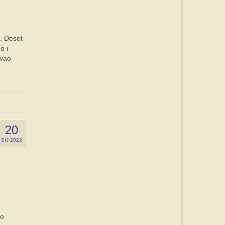
u. Deset
o i
avao
20
SIJ 2022
co