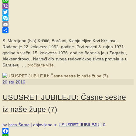
WhatsApp
Viber
Twitter
Skype
Email
Share
S. Marcijana (Iva) Krištić, Borčani, Klanjateljice Krvi Kristove.
Rođena je 22. kolovoza 1952. godine. Prvi zavjeti 8. rujna 1971.
godine a vječni 15. kolovoza 1976. godine Boravila je u Zagrebu,
Aleksandrovcu. Najveći dio svoga redovničkog života provela je u
Sarajevu. …
pročitajte više
20
stu 2016
USUSRET JUBILEJU: Časne sestre
iz naše župe (7)
by
Ivica Šarac
|
objavljeno u:
USUSRET JUBILEJU
|
0