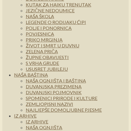
KUTAK ZA HAIKU TRENUTAK
JEZIČNE NEDOUMICE
NAŠA ŠKOLA
LEGENDE O RODIJAKU ĆIPI
POLJE I PONORNICA
POVJESNICA
PRIKO MRGINJA
ŽIVOT I SMRT U DUVNU
ZELENA PRIČA
ŽUPNE OBAVIJESTI
S VRHA GRUDE
USUSRET JUBILEJU
NAŠA BAŠTINA
NAŠA OGNJIŠTA I BAŠTINA
DUVANJSKA PREZIMENA
DUVANJSKI POJMOVNIK
SPOMENICI PRIRODE I KULTURE
ZEMLJOPISNI NAZIVI
NAJLJEPŠE DOMOLJUBNE PJESME
IZ ARHIVE
IZ ARHIVE
NAŠA OGNJIŠTA