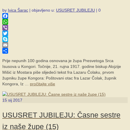
by
Ivica Šarac
|
objavljeno u:
USUSRET JUBILEJU
|
0
Facebook
WhatsApp
Viber
Twitter
Skype
Email
Share
Prije nepunih 100 godina osnovana je župa Presvetoga Srca
Isusova u Kongori. Točnije, 21. rujna 1917. godine biskup Alojzije
Mišić iz Mostara piše slijedeći tekst fra Lazaru Čolaku, prvom
župniku župe Kongora: Poštovani otac fra Lazar Čolak, župnik
Kongora, Iz …
pročitajte više
15
sij 2017
USUSRET JUBILEJU: Časne sestre
iz naše župe (15)