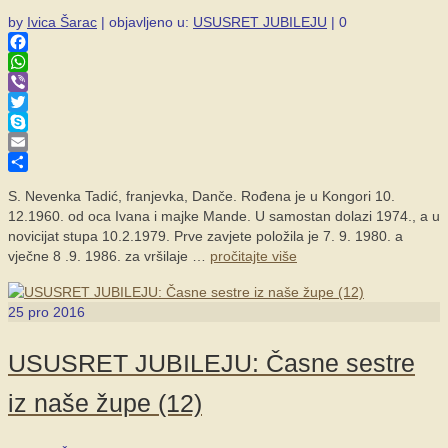
by
Ivica Šarac
|
objavljeno u:
USUSRET JUBILEJU
|
0
Facebook
WhatsApp
Viber
Twitter
Skype
Email
Share
S. Nevenka Tadić, franjevka, Danče. Rođena je u Kongori 10.
12.1960. od oca Ivana i majke Mande. U samostan dolazi 1974., a u
novicijat stupa 10.2.1979. Prve zavjete položila je 7. 9. 1980. a
vječne 8 .9. 1986. za vršilaje …
pročitajte više
25
pro 2016
USUSRET JUBILEJU: Časne sestre
iz naše župe (12)