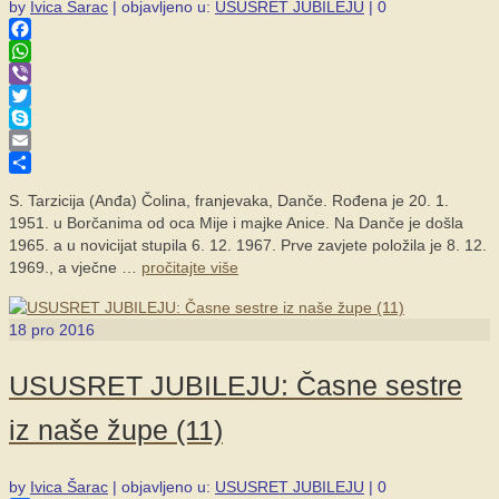
by
Ivica Šarac
|
objavljeno u:
USUSRET JUBILEJU
|
0
Facebook
WhatsApp
Viber
Twitter
Skype
Email
Share
S. Tarzicija (Anđa) Čolina, franjevaka, Danče. Rođena je 20. 1.
1951. u Borčanima od oca Mije i majke Anice. Na Danče je došla
1965. a u novicijat stupila 6. 12. 1967. Prve zavjete položila je 8. 12.
1969., a vječne …
pročitajte više
18
pro 2016
USUSRET JUBILEJU: Časne sestre
iz naše župe (11)
by
Ivica Šarac
|
objavljeno u:
USUSRET JUBILEJU
|
0