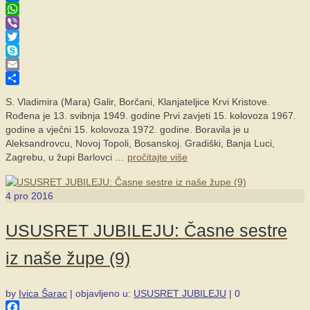
Facebook
WhatsApp
Viber
Twitter
Skype
Email
Share
S. Vladimira (Mara) Galir, Borčani, Klanjateljice Krvi Kristove.
Rođena je 13. svibnja 1949. godine Prvi zavjeti 15. kolovoza 1967.
godine a vječni 15. kolovoza 1972. godine. Boravila je u
Aleksandrovcu, Novoj Topoli, Bosanskoj. Gradiški, Banja Luci,
Zagrebu, u župi Barlovci …
pročitajte više
4
pro 2016
USUSRET JUBILEJU: Časne sestre
iz naše župe (9)
by
Ivica Šarac
|
objavljeno u:
USUSRET JUBILEJU
|
0