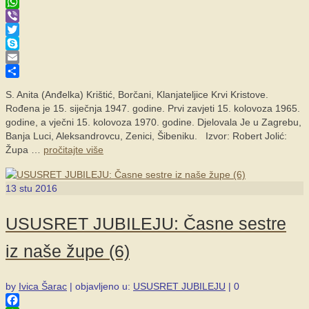
Facebook
WhatsApp
Viber
Twitter
Skype
Email
Share
S. Anita (Anđelka) Krištić, Borčani, Klanjateljice Krvi Kristove.
Rođena je 15. siječnja 1947. godine. Prvi zavjeti 15. kolovoza 1965.
godine, a vječni 15. kolovoza 1970. godine. Djelovala Je u Zagrebu,
Banja Luci, Aleksandrovcu, Zenici, Šibeniku. Izvor: Robert Jolić:
Župa …
pročitajte više
13
stu 2016
USUSRET JUBILEJU: Časne sestre
iz naše župe (6)
by
Ivica Šarac
|
objavljeno u:
USUSRET JUBILEJU
|
0