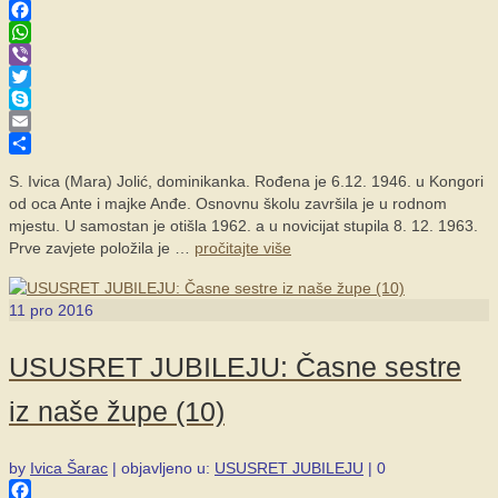
Facebook
WhatsApp
Viber
Twitter
Skype
Email
Share
S. Ivica (Mara) Jolić, dominikanka. Rođena je 6.12. 1946. u Kongori
od oca Ante i majke Anđe. Osnovnu školu završila je u rodnom
mjestu. U samostan je otišla 1962. a u novicijat stupila 8. 12. 1963.
Prve zavjete položila je …
pročitajte više
11
pro 2016
USUSRET JUBILEJU: Časne sestre
iz naše župe (10)
by
Ivica Šarac
|
objavljeno u:
USUSRET JUBILEJU
|
0