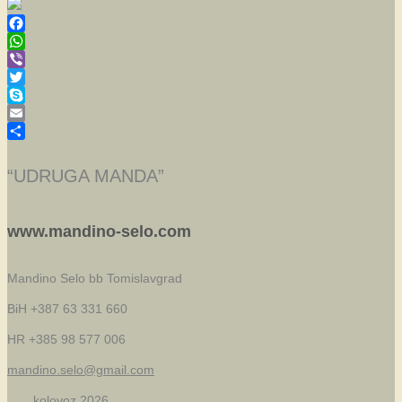
Facebook
WhatsApp
Viber
Twitter
Skype
Email
Share
“UDRUGA MANDA”
www.mandino-selo.com
Mandino Selo bb
Tomislavgrad
BiH +387 63 331 660
HR +385 98 577 006
mandino.selo@gmail.com
kolovoz 2026