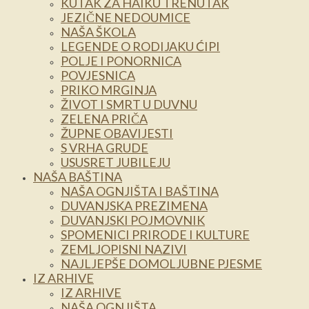
KUTAK ZA HAIKU TRENUTAK
JEZIČNE NEDOUMICE
NAŠA ŠKOLA
LEGENDE O RODIJAKU ĆIPI
POLJE I PONORNICA
POVJESNICA
PRIKO MRGINJA
ŽIVOT I SMRT U DUVNU
ZELENA PRIČA
ŽUPNE OBAVIJESTI
S VRHA GRUDE
USUSRET JUBILEJU
NAŠA BAŠTINA
NAŠA OGNJIŠTA I BAŠTINA
DUVANJSKA PREZIMENA
DUVANJSKI POJMOVNIK
SPOMENICI PRIRODE I KULTURE
ZEMLJOPISNI NAZIVI
NAJLJEPŠE DOMOLJUBNE PJESME
IZ ARHIVE
IZ ARHIVE
NAŠA OGNJIŠTA