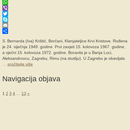
Facebook
WhatsApp
Viber
Twitter
Skype
Email
Share
S. Bernarda (Iva) Krištić, Borčani, Klanjateljice Krvi Kristove. Rođena
je 24. siječnja 1949. godine. Prvi zavjeti 15. kolovoza 1967. godine,
a vječni 15. kolovoza 1972. godine. Boravila je u Banja Luci,
Aleksandrovcu, Zagrebu, Rimu (na studiju). U Zagrebu je obavljala
…
pročitajte više
Navigacija objava
1
2
3
4
…
13
»