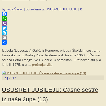
by
Ivica Šarac
|
objavljeno u:
USUSRET JUBILEJU
|
0
Facebook
WhatsApp
Viber
Twitter
Skype
Email
Share
Izabela (Ljeposava) Galić, iz Kongore, pripada Školskim sestrama
franjevkarna iz Bijelog Polja. Rođena je 4. tra vnja 1960. u Čepinu
od oca Petra i majke Ive r. Gabrić. U samostan u Potocima stu pila
je Il. Il. 1975. a u …
pročitajte više
1
sij 2017
USUSRET JUBILEJU: Časne sestre
iz naše župe (13)