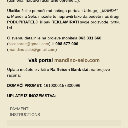
(domena, nabava računalne opreme…).
Ukoliko želite pomoći rad našega portala i Udruge,
„MANDA“
iz Mandina Sela, možete to napraviti tako da budete naš dragi
PODUPIRATELJ
ili pak
REKLAMIRATI
svoje proizvode, tvrtku
i sl.
O svemu detaljnije na brojeve mobitela
063 331 660
(
ivicasarac@gmail.com
) ili
098 577 006
(
mandino.selo@gmail.com
)
Vaš portal
mandino-selo.com
Uplatu možete izvršiti u
Raiffeisen Bank d.d.
na brojeve
računa:
DOMAĆI PROMET:
1610000157800096
UPLATE IZ INOZEMSTVA:
PAYMENT
INSTRUCTIONS