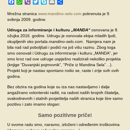
Facebook
WhatsApp
Viber
Twitter
Skype
Email
Share
SPONZORI
Mrežna stranica
www.mandino-selo.com
pokrenuta je 9.
FORUM
svibnja 2009. godine.
Udruga za informiranje i kulturu
„MANDA“
osnovana je 8.
ožujka 2016. godine. Udrugu je osnovala ekipa mladih ljudi,
okupljenih oko portala
mandino-selo.com
. Namjera nam je
bila naš rad poboljšati i podići na još višu razinu. Zbog toga
smo osnovali i Udrugu za informiranje i kulturu „MANDA“, jer
smo kroz rad ove udruge uspješno realizirali nekoliko projekta
(knjige “Duvanjski pojmovnik”, “Priče iz Mandina Sela”…).
Projekt koji je nastao spontano rodio se, raste i zrije svih ovih
godina.
Bez obzira na godina koje su iza nas nastavljamo i dalje
angažirano volonterski raditi, na radost naših brojnih čitatelja,
svakodnevnih i stalnih posjetitelja naših stranica koje šire samo
pozitivu i zato imamo slogan:
Samo pozitivne priče!
U svome radu smo, naravno, izloženi i određenim troškovima