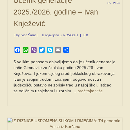
Učenik generacije
SVI 2026
2025./2026. godine – Ivan
Knježević
by
Ivica Šarac
|
objavljeno u:
NOVOSTI
|
0
Facebook
WhatsApp
Viber
Twitter
Skype
Email
Share
S velikim ponosom objavljujemo da je učenik generacije
naše Gimnazije za školsku godinu 2025./26. Ivan
Knježević. Tijekom cijelog srednjoškolskog obrazovanja
Ivan je svojim trudom, znanjem, odgovornošću i
ljudskošću ostavio neizbrisiv trag u našoj školi. Isticao
se odličnim uspjehom i uzornim …
pročitajte više