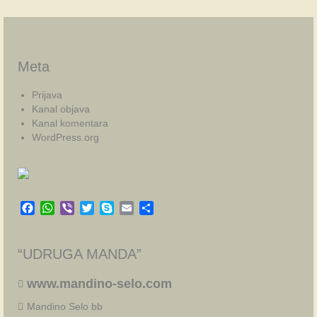
Meta
Prijava
Kanal objava
Kanal komentara
WordPress.org
Facebook
WhatsApp
Viber
Twitter
Skype
Email
Share
“UDRUGA MANDA”
www.mandino-selo.com
Mandino Selo bb