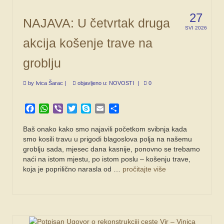
27
NAJAVA: U četvrtak druga
SVI 2026
akcija košenje trave na
groblju
by
Ivica Šarac
|
objavljeno u:
NOVOSTI
|
0
Facebook
WhatsApp
Viber
Twitter
Skype
Email
Share
Baš onako kako smo najavili početkom svibnja kada
smo kosili travu u prigodi blagoslova polja na našemu
groblju sada, mjesec dana kasnije, ponovno se trebamo
naći na istom mjestu, po istom poslu – košenju trave,
koja je poprilično narasla od …
pročitajte više