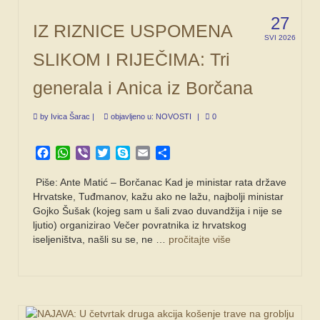
27
IZ RIZNICE USPOMENA
SVI 2026
SLIKOM I RIJEČIMA: Tri
generala i Anica iz Borčana
by
Ivica Šarac
|
objavljeno u:
NOVOSTI
|
0
Facebook
WhatsApp
Viber
Twitter
Skype
Email
Share
Piše: Ante Matić – Borčanac Kad je ministar rata države
Hrvatske, Tuđmanov, kažu ako ne lažu, najbolji ministar
Gojko Šušak (kojeg sam u šali zvao duvandžija i nije se
ljutio) organizirao Večer povratnika iz hrvatskog
iseljeništva, našli su se, ne …
pročitajte više