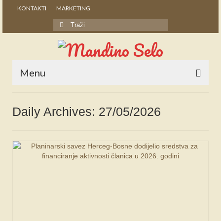
KONTAKTI
MARKETING
Search
for:
Menu
POČETNA
Daily Archives: 27/05/2026
NOVOSTI
STALNE RUBRIKE
NAŠA BAŠTINA
IZ ARHIVE
NAJAVE
SPONZORI