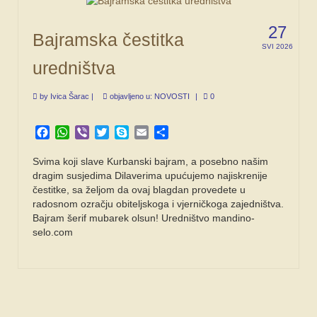
27
Bajramska čestitka
SVI 2026
uredništva
by
Ivica Šarac
|
objavljeno u:
NOVOSTI
|
0
Facebook
WhatsApp
Viber
Twitter
Skype
Email
Share
Svima koji slave Kurbanski bajram, a posebno našim
dragim susjedima Dilaverima upućujemo najiskrenije
čestitke, sa željom da ovaj blagdan provedete u
radosnom ozračju obiteljskoga i vjerničkoga zajedništva.
Bajram šerif mubarek olsun! Uredništvo mandino-
selo.com