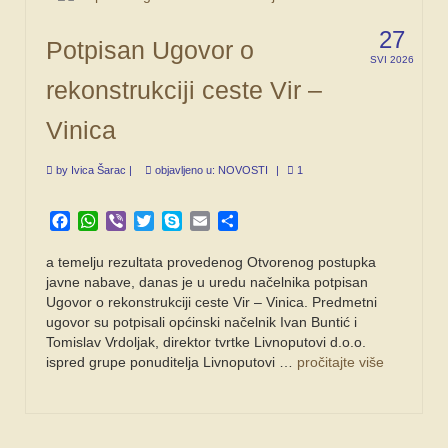
27
Potpisan Ugovor o
SVI 2026
rekonstrukciji ceste Vir –
Vinica
by
Ivica Šarac
|
objavljeno u:
NOVOSTI
|
1
Facebook
WhatsApp
Viber
Twitter
Skype
Email
Share
a temelju rezultata provedenog Otvorenog postupka
javne nabave, danas je u uredu načelnika potpisan
Ugovor o rekonstrukciji ceste Vir – Vinica. Predmetni
ugovor su potpisali općinski načelnik Ivan Buntić i
Tomislav Vrdoljak, direktor tvrtke Livnoputovi d.o.o.
ispred grupe ponuditelja Livnoputovi …
pročitajte više