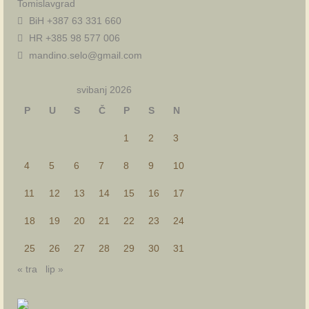
Tomislavgrad
BiH +387 63 331 660
HR +385 98 577 006
mandino.selo@gmail.com
svibanj 2026
P
U
S
Č
P
S
N
1
2
3
4
5
6
7
8
9
10
11
12
13
14
15
16
17
18
19
20
21
22
23
24
25
26
27
28
29
30
31
« tra
lip »