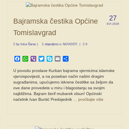
27
Bajramska čestika Općine
SVI 2026
Tomislavgrad
by
Ivica Šarac
|
objavljeno u:
NOVOSTI
|
0
Facebook
WhatsApp
Viber
Twitter
Skype
Email
Share
U povodu proslave Kurban bajrama vjernicima islamske
vjeroispovijesti, a na poseban način našim dragim
sugrađanima, upućujemo iskrene čestitke sa željom da
ove dane provedete u miru i blagostanju sa svojim
najbližima. Bajram šerif mubarek olsun! Općinski
načelnik Ivan Buntić Predsjednik …
pročitajte više