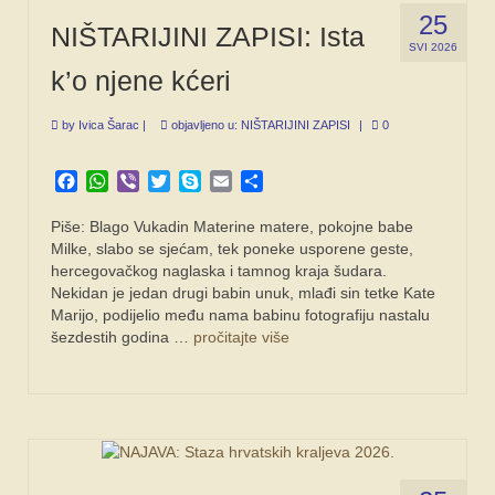
25
NIŠTARIJINI ZAPISI: Ista
SVI 2026
k’o njene kćeri
by
Ivica Šarac
|
objavljeno u:
NIŠTARIJINI ZAPISI
|
0
Facebook
WhatsApp
Viber
Twitter
Skype
Email
Share
Piše: Blago Vukadin Materine matere, pokojne babe
Milke, slabo se sjećam, tek poneke usporene geste,
hercegovačkog naglaska i tamnog kraja šudara.
Nekidan je jedan drugi babin unuk, mlađi sin tetke Kate
Marijo, podijelio među nama babinu fotografiju nastalu
šezdestih godina …
pročitajte više