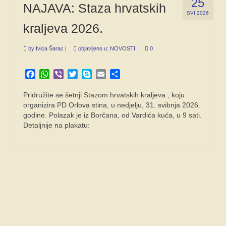
25
NAJAVA: Staza hrvatskih
SVI 2026
kraljeva 2026.
by
Ivica Šarac
|
objavljeno u:
NOVOSTI
|
0
Facebook
WhatsApp
Viber
Twitter
Skype
Email
Share
Pridružite se šetnji Stazom hrvatskih kraljeva , koju
organizira PD Orlova stina, u nedjelju, 31. svibnja 2026.
godine. Polazak je iz Borčana, od Vardića kuća, u 9 sati.
Detaljnije na plakatu: