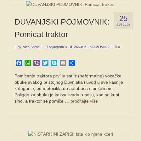
25
DUVANJSKI POJMOVNIK:
SVI 2026
Pomicat traktor
by
Ivica Šarac
|
objavljeno u:
DUVANJSKI POJMOVNIK
|
0
Facebook
WhatsApp
Viber
Twitter
Skype
Email
Share
Pomicanje traktora prvi je sat iz (neformalne) vozačke
obuke svakog pristojnog Duvnjaka i uvod u sve kasnije
kategorije, od motocikla do autobusa s prikolicom.
Poligon za obuku je kakva livada u polju, kad se kupi
sino, a traktor se pomiče …
pročitajte više