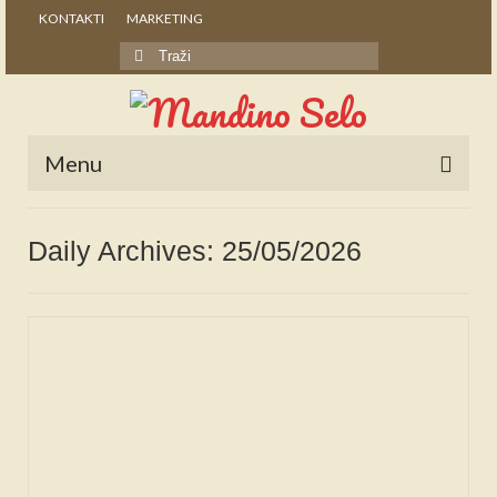
KONTAKTI
MARKETING
Search
for:
Menu
POČETNA
Daily Archives: 25/05/2026
NOVOSTI
STALNE RUBRIKE
NAŠA BAŠTINA
IZ ARHIVE
NAJAVE
SPONZORI