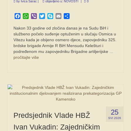
by
Ivica Šarac
|
objavljeno u:
NOVOSTI
|
0
Facebook
WhatsApp
Viber
Twitter
Skype
Email
Share
Nakon 33 godine od zločina danas je na Sudu BiH i
službeno počelo suđenje optuženim u slučaju Osmica u
Vitezu kada je obijeno osmero djece, zapovjedniku 325.
brdske brigade Armije R BiH Mensudu Kelešturi i
podređenom mu zapovjedniku Brigadne artiljerijske …
pročitajte više
25
Predsjednik Vlade HBŽ
SVI 2026
Ivan Vukadin: Zajedničkim