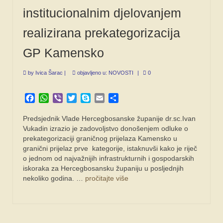
institucionalnim djelovanjem
realizirana prekategorizacija
GP Kamensko
by
Ivica Šarac
|
objavljeno u:
NOVOSTI
|
0
Facebook
WhatsApp
Viber
Twitter
Skype
Email
Share
Predsjednik Vlade Hercegbosanske županije dr.sc.Ivan
Vukadin izrazio je zadovoljstvo donošenjem odluke o
prekategorizaciji graničnog prijelaza Kamensko u
granični prijelaz prve kategorije, istaknuvši kako je riječ
o jednom od najvažnijih infrastrukturnih i gospodarskih
iskoraka za Hercegbosansku županiju u posljednjih
nekoliko godina. …
pročitajte više