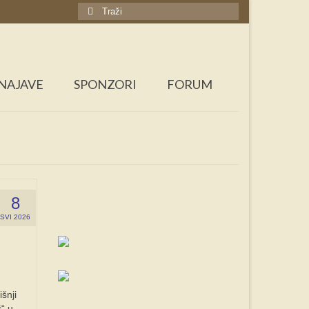
Search
for:
NAJAVE
SPONZORI
FORUM
8
SVI 2026
šnji
ć“ u