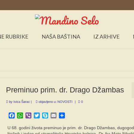
E RUBRIKE
NAŠA BAŠTINA
IZ ARHIVE
Preminuo prim. dr. Drago Džambas
by
Ivica Šarac
|
objavljeno u:
NOVOSTI
|
0
Facebook
WhatsApp
Viber
Twitter
Skype
Email
Share
U 68. godini života preminuo je prim. dr. Drago Džambas, dugogodi
liječnik i jedan od utemeljitelja Hrvatske bolnice „Dr. fra Mato Nikoli