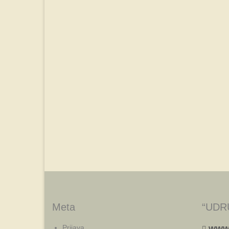
Meta
“UDR
Prijava
www