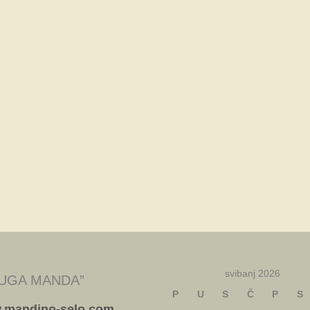
svibanj 2026
UGA MANDA”
P
U
S
Č
P
S
.mandino-selo.com