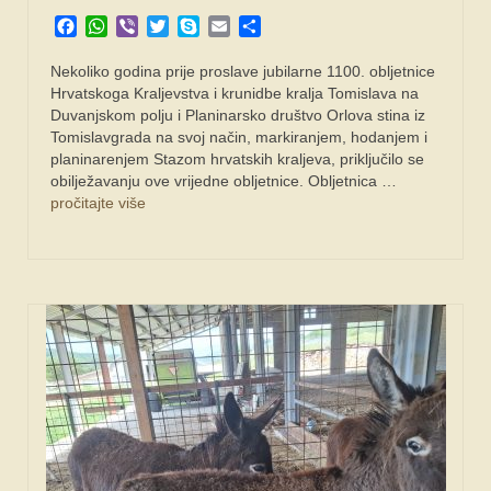
Facebook
WhatsApp
Viber
Twitter
Skype
Email
Share
Nekoliko godina prije proslave jubilarne 1100. obljetnice
Hrvatskoga Kraljevstva i krunidbe kralja Tomislava na
Duvanjskom polju i Planinarsko društvo Orlova stina iz
Tomislavgrada na svoj način, markiranjem, hodanjem i
planinarenjem Stazom hrvatskih kraljeva, priključilo se
obilježavanju ove vrijedne obljetnice. Obljetnica …
pročitajte više