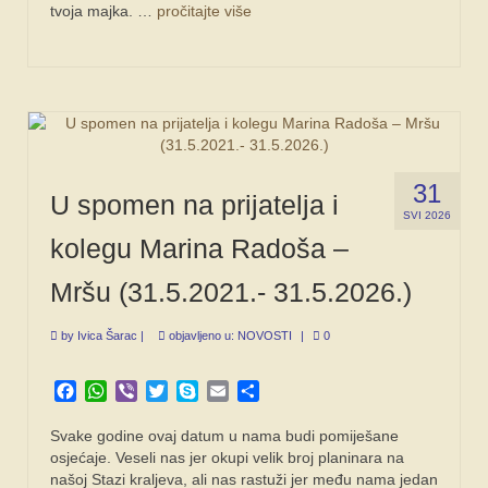
tvoja majka. …
pročitajte više
31
U spomen na prijatelja i
SVI 2026
kolegu Marina Radoša –
Mršu (31.5.2021.- 31.5.2026.)
by
Ivica Šarac
|
objavljeno u:
NOVOSTI
|
0
Facebook
WhatsApp
Viber
Twitter
Skype
Email
Share
Svake godine ovaj datum u nama budi pomiješane
osjećaje. Veseli nas jer okupi velik broj planinara na
našoj Stazi kraljeva, ali nas rastuži jer među nama jedan