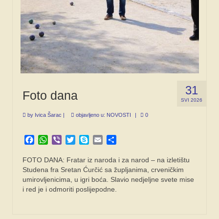
31
Foto dana
SVI 2026
by
Ivica Šarac
|
objavljeno u:
NOVOSTI
|
0
Facebook
WhatsApp
Viber
Twitter
Skype
Email
Share
FOTO DANA: Fratar iz naroda i za narod – na izletištu
Studena fra Sretan Ćurčić sa župljanima, crveničkim
umirovljenicima, u igri boća. Slavio nedjeljne svete mise
i red je i odmoriti poslijepodne.