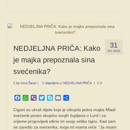
31
NEDJELJNA PRIČA: Kako
SVI 2026
je majka prepoznala sina
svećenika?
by
Ivica Šarac
|
objavljeno u:
NEDJELJNA PRIČA
|
0
Facebook
WhatsApp
Viber
Twitter
Skype
Email
Share
Cigani su ukrali dijete koje je otkupila jedna majka Mladi
svećenik poveo skupinu svojih župljana u Lurd i za
vrijeme propovijedi otkrio im svoju veliku tajnu. Kad sam
se zaredio za svećenika, moja mi mama reče: “Ja nisam