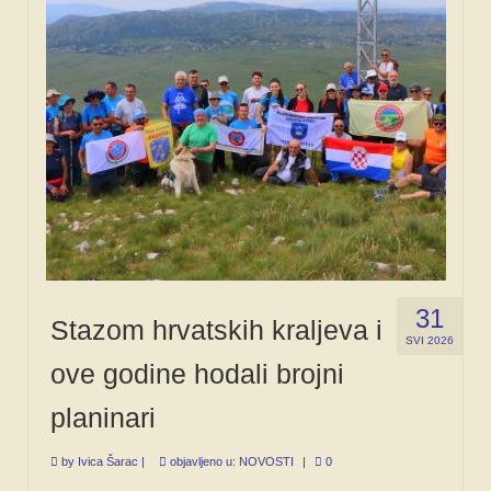
31
Stazom hrvatskih kraljeva i
SVI 2026
ove godine hodali brojni
planinari
by
Ivica Šarac
|
objavljeno u:
NOVOSTI
|
0