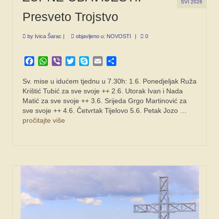
SVI 2026
Presveto Trojstvo
by
Ivica Šarac
|
objavljeno u:
NOVOSTI
|
0
Facebook
WhatsApp
Viber
Twitter
Skype
Email
Share
Sv. mise u idućem tjednu u 7.30h: 1.6. Ponedjeljak Ruža
Krištić Tubić za sve svoje ++ 2.6. Utorak Ivan i Nada
Matić za sve svoje ++ 3.6. Srijeda Grgo Martinović za
sve svoje ++ 4.6. Četvrtak Tijelovo 5.6. Petak Jozo …
pročitajte više