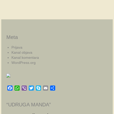
Meta
Prijava
Kanal objava
Kanal komentara
WordPress.org
Facebook
WhatsApp
Viber
Twitter
Skype
Email
Share
“UDRUGA MANDA”