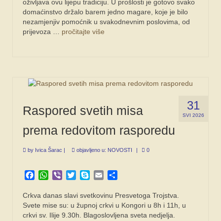
oživljava ovu lijepu tradiciju. U prošlosti je gotovo svako
domaćinstvo držalo barem jedno magare, koje je bilo
nezamjenjiv pomoćnik u svakodnevnim poslovima, od
prijevoza …
pročitajte više
31
Raspored svetih misa
SVI 2026
prema redovitom rasporedu
by
Ivica Šarac
|
objavljeno u:
NOVOSTI
|
0
Facebook
WhatsApp
Viber
Twitter
Skype
Email
Share
Crkva danas slavi svetkovinu Presvetoga Trojstva.
Svete mise su: u župnoj crkvi u Kongori u 8h i 11h, u
crkvi sv. Ilije 9.30h. Blagoslovljena sveta nedjelja.