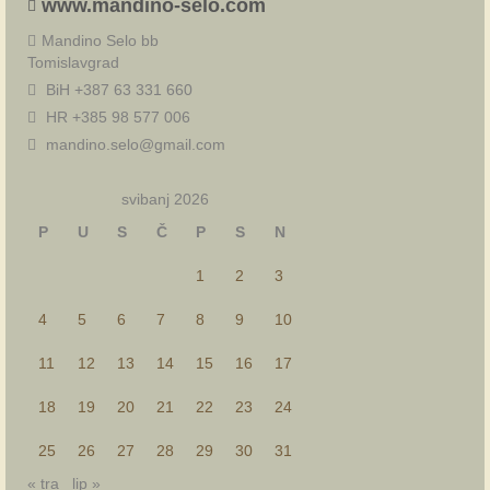
www.mandino-selo.com
Mandino Selo bb
Tomislavgrad
BiH +387 63 331 660
HR +385 98 577 006
mandino.selo@gmail.com
svibanj 2026
P
U
S
Č
P
S
N
1
2
3
4
5
6
7
8
9
10
11
12
13
14
15
16
17
18
19
20
21
22
23
24
25
26
27
28
29
30
31
« tra
lip »