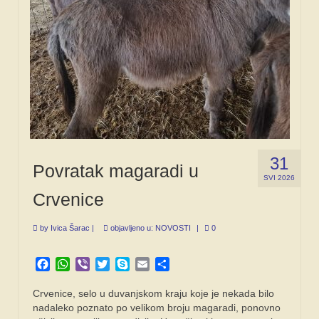
31
Povratak magaradi u
SVI 2026
Crvenice
by
Ivica Šarac
|
objavljeno u:
NOVOSTI
|
0
Facebook
WhatsApp
Viber
Twitter
Skype
Email
Share
Crvenice, selo u duvanjskom kraju koje je nekada bilo
nadaleko poznato po velikom broju magaradi, ponovno