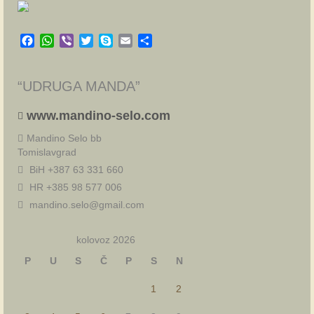
Facebook
WhatsApp
Viber
Twitter
Skype
Email
Share
“UDRUGA MANDA”
www.mandino-selo.com
Mandino Selo bb
Tomislavgrad
BiH +387 63 331 660
HR +385 98 577 006
mandino.selo@gmail.com
kolovoz 2026
P
U
S
Č
P
S
N
1
2