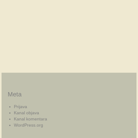
Meta
Prijava
Kanal objava
Kanal komentara
WordPress.org