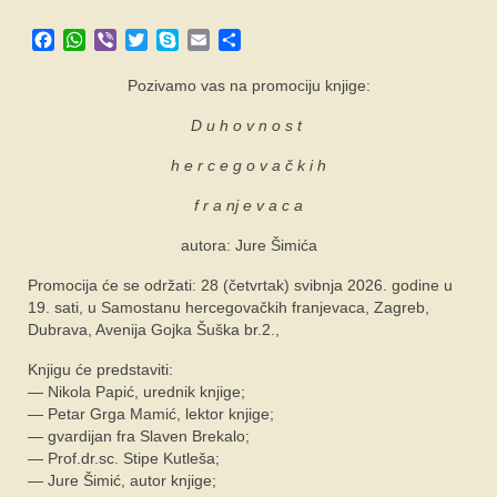
SPONZORI
Facebook
WhatsApp
Viber
Twitter
Skype
Email
Share
FORUM
Pozivamo vas na promociju knjige:
D u h o v n o s t
h e r c e g o v a č k i h
f r a nj e v a c a
autora: Jure Šimića
Promocija će se održati: 28 (četvrtak) svibnja 2026. godine u
19. sati, u Samostanu hercegovačkih franjevaca, Zagreb,
Dubrava, Avenija Gojka Šuška br.2.,
Knjigu će predstaviti:
— Nikola Papić, urednik knjige;
— Petar Grga Mamić, lektor knjige;
— gvardijan fra Slaven Brekalo;
— Prof.dr.sc. Stipe Kutleša;
— Jure Šimić, autor knjige;