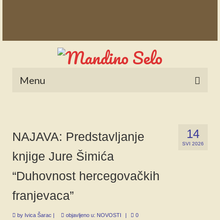
Menu
POČETNA
NOVOSTI
14
NAJAVA: Predstavljanje
SVI 2026
STALNE RUBRIKE
knjige Jure Šimića
NAŠA BAŠTINA
“Duhovnost hercegovačkih
IZ ARHIVE
franjevaca”
NAJAVE
by
Ivica Šarac
|
objavljeno u:
NOVOSTI
|
0