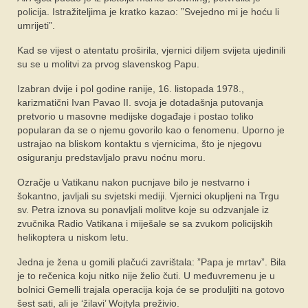
policija. Istražiteljima je kratko kazao: ”Svejedno mi je hoću li
umrijeti”.
Kad se vijest o atentatu proširila, vjernici diljem svijeta ujedinili
su se u molitvi za prvog slavenskog Papu.
Izabran dvije i pol godine ranije, 16. listopada 1978.,
karizmatični Ivan Pavao II. svoja je dotadašnja putovanja
pretvorio u masovne medijske događaje i postao toliko
popularan da se o njemu govorilo kao o fenomenu. Uporno je
ustrajao na bliskom kontaktu s vjernicima, što je njegovu
osiguranju predstavljalo pravu noćnu moru.
Ozračje u Vatikanu nakon pucnjave bilo je nestvarno i
šokantno, javljali su svjetski mediji. Vjernici okupljeni na Trgu
sv. Petra iznova su ponavljali molitve koje su odzvanjale iz
zvučnika Radio Vatikana i miješale se sa zvukom policijskih
helikoptera u niskom letu.
Jedna je žena u gomili plačući zavrištala: ”Papa je mrtav”. Bila
je to rečenica koju nitko nije želio čuti. U međuvremenu je u
bolnici Gemelli trajala operacija koja će se produljiti na gotovo
šest sati, ali je ‘žilavi’ Wojtyla preživio.