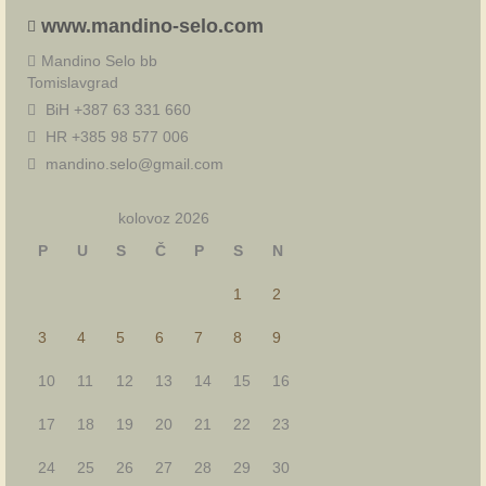
www.mandino-selo.com
Mandino Selo bb
Tomislavgrad
BiH +387 63 331 660
HR +385 98 577 006
mandino.selo@gmail.com
kolovoz 2026
P
U
S
Č
P
S
N
1
2
3
4
5
6
7
8
9
10
11
12
13
14
15
16
17
18
19
20
21
22
23
24
25
26
27
28
29
30