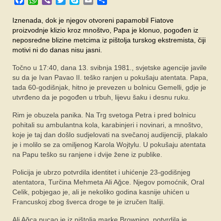
SPONZORI
Iznenada, dok je njegov otvoreni papamobil Fiatove
FORUM
proizvodnje klizio kroz mnoštvo, Papa je klonuo, pogođen iz
neposredne blizine metcima iz pištolja turskog ekstremista, čiji
motivi ni do danas nisu jasni.
Točno u 17:40, dana 13. svibnja 1981., svjetske agencije javile
su da je Ivan Pavao II. teško ranjen u pokušaju atentata. Papa,
tada 60-godišnjak, hitno je prevezen u bolnicu Gemelli, gdje je
utvrđeno da je pogođen u trbuh, lijevu šaku i desnu ruku.
Rim je obuzela panika. Na Trg svetoga Petra i pred bolnicu
pohitali su ambulantna kola, karabinjeri i novinari, a mnoštvo,
koje je taj dan došlo sudjelovati na svečanoj audijenciji, plakalo
je i molilo se za omiljenog Karola Wojtylu. U pokušaju atentata
na Papu teško su ranjene i dvije žene iz publike.
Policija je ubrzo potvrdila identitet i uhićenje 23-godišnjeg
atentatora, Turčina Mehmeta Ali Ağce. Njegov pomoćnik, Oral
Celik, pobjegao je, ali je nekoliko godina kasnije uhićen u
Francuskoj zbog šverca droge te je izručen Italiji.
Ali Ağca pucao je iz pištolja marke Browning, potvrdila je