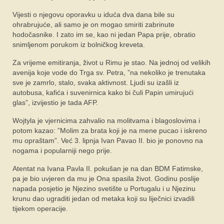
Vijesti o njegovu oporavku u iduća dva dana bile su
ohrabrujuće, ali samo je on mogao smiriti zabrinute
hodočasnike. I zato im se, kao ni jedan Papa prije, obratio
snimljenom porukom iz bolničkog kreveta.
Za vrijeme emitiranja, život u Rimu je stao. Na jednoj od velikih
avenija koje vode do Trga sv. Petra, ”na nekoliko je trenutaka
sve je zamrlo, stalo, svaka aktivnost. Ljudi su izašli iz
autobusa, kafića i suvenirnica kako bi čuli Papin umirujući
glas”, izvijestio je tada AFP.
Wojtyla je vjernicima zahvalio na molitvama i blagoslovima i
potom kazao: ”Molim za brata koji je na mene pucao i iskreno
mu opraštam”. Već 3. lipnja Ivan Pavao II. bio je ponovno na
nogama i popularniji nego prije.
Atentat na Ivana Pavla II. pokušan je na dan BDM Fatimske,
pa je bio uvjeren da mu je Ona spasila život. Godinu poslije
napada posjetio je Njezino svetište u Portugalu i u Njezinu
krunu dao ugraditi jedan od metaka koji su liječnici izvadili
tijekom operacije.