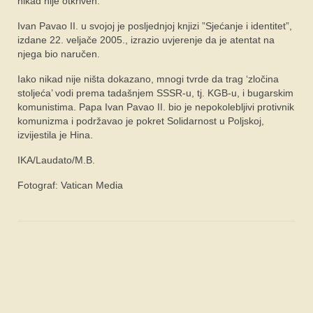
nikad nije otkriven.
Ivan Pavao II. u svojoj je posljednjoj knjizi ”Sjećanje i identitet”,
izdane 22. veljače 2005., izrazio uvjerenje da je atentat na
njega bio naručen.
Iako nikad nije ništa dokazano, mnogi tvrde da trag ‘zločina
stoljeća’ vodi prema tadašnjem SSSR-u, tj. KGB-u, i bugarskim
komunistima. Papa Ivan Pavao II. bio je nepokolebljivi protivnik
komunizma i podržavao je pokret Solidarnost u Poljskoj,
izvijestila je Hina.
IKA/Laudato/M.B.
Fotograf: Vatican Media