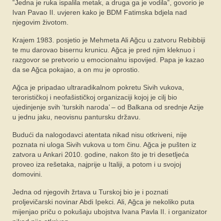
”Jedna je ruka ispalila metak, a druga ga je vodila”, govorio je
Ivan Pavao II. uvjeren kako je BDM Fatimska bdjela nad
njegovim životom.
Krajem 1983. posjetio je Mehmeta Ali Ağcu u zatvoru Rebibbiji
te mu darovao bisernu krunicu. Ağca je pred njim kleknuo i
razgovor se pretvorio u emocionalnu ispovijed. Papa je kazao
da se Ağca pokajao, a on mu je oprostio.
Ağca je pripadao ultraradikalnom pokretu Sivih vukova,
terorističkoj i neofašističkoj organizaciji kojoj je cilj bio
ujedinjenje svih ‘turskih naroda’ – od Balkana od srednje Azije
u jednu jaku, neovisnu pantursku državu.
Budući da nalogodavci atentata nikad nisu otkriveni, nije
poznata ni uloga Sivih vukova u tom činu. Ağca je pušten iz
zatvora u Ankari 2010. godine, nakon što je tri desetljeća
proveo iza rešetaka, najprije u Italiji, a potom i u svojoj
domovini.
Jedna od njegovih žrtava u Turskoj bio je i poznati
proljevičarski novinar Abdi Ipekci. Ali, Ağca je nekoliko puta
mijenjao priču o pokušaju ubojstva Ivana Pavla II. i organizator