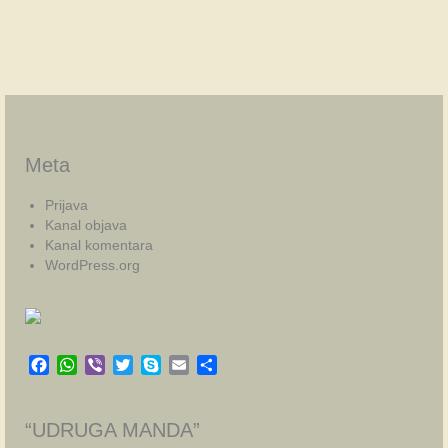
Meta
Prijava
Kanal objava
Kanal komentara
WordPress.org
Facebook
WhatsApp
Viber
Twitter
Skype
Email
Share
“UDRUGA MANDA”