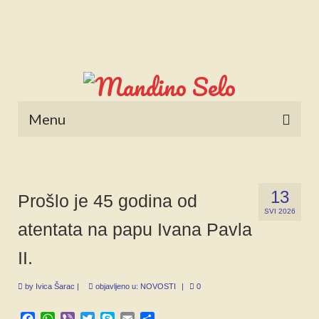
Menu
POČETNA
NOVOSTI
13
Prošlo je 45 godina od
SVI 2026
STALNE RUBRIKE
atentata na papu Ivana Pavla
NAŠA BAŠTINA
II.
IZ ARHIVE
by
Ivica Šarac
|
objavljeno u:
NOVOSTI
|
0
NAJAVE
Facebook
WhatsApp
Viber
Twitter
Skype
Email
Share