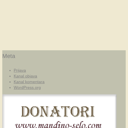
Meta
Prijava
Kanal objava
Kanal komentara
WordPress.org