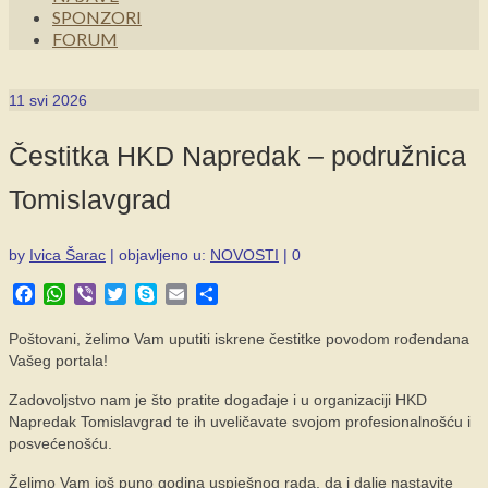
SPONZORI
FORUM
11
svi 2026
Čestitka HKD Napredak – podružnica
Tomislavgrad
by
Ivica Šarac
|
objavljeno u:
NOVOSTI
|
0
Facebook
WhatsApp
Viber
Twitter
Skype
Email
Share
Poštovani, želimo Vam uputiti iskrene čestitke povodom rođendana
Vašeg portala!
Zadovoljstvo nam je što pratite događaje i u organizaciji HKD
Napredak Tomislavgrad te ih uveličavate svojom profesionalnošću i
posvećenošću.
Želimo Vam još puno godina uspješnog rada, da i dalje nastavite