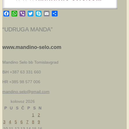
Facebook
WhatsApp
Viber
Twitter
Skype
Email
Share
“UDRUGA MANDA”
www.mandino-selo.com
Mandino Selo bb
Tomislavgrad
BiH +387 63 331 660
HR +385 98 577 006
mandino.selo@gmail.com
kolovoz 2026
P
U
S
Č
P
S
N
1
2
3
4
5
6
7
8
9
10
11
12
13
14
15
16