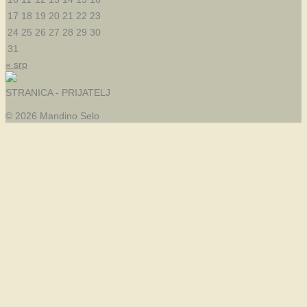
17
18
19
20
21
22
23
24
25
26
27
28
29
30
31
« srp
STRANICA - PRIJATELJ
© 2026 Mandino Selo