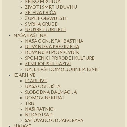
PRIKO MRGINJA
ŽIVOT I SMRT U DUVNU
ZELENA PRIČA
ŽUPNE OBAVIJESTI
S VRHA GRUDE
USUSRET JUBILEJU
NAŠA BAŠTINA
NAŠA OGNJIŠTA I BAŠTINA
DUVANJSKA PREZIMENA
DUVANJSKI POJMOVNIK
SPOMENICI PRIRODE I KULTURE
ZEMLJOPISNI NAZIVI
NAJLJEPŠE DOMOLJUBNE PJESME
IZ ARHIVE
IZ ARHIVE
NAŠA OGNJIŠTA
SLOBODNA DALMACIJA
DOMOVINSKI RAT
TRN
NAŠI RATNICI
NEKAD I SAD
SAČUVANO OD ZABORAVA
NAJAVE