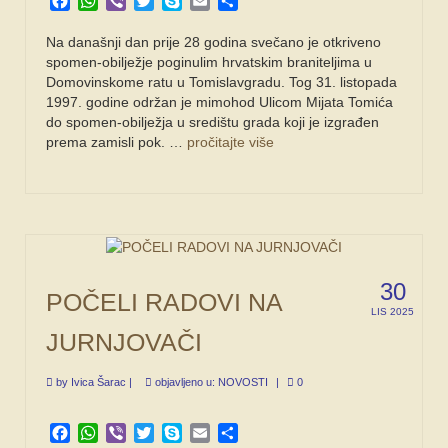
Facebook
WhatsApp
Viber
Twitter
Skype
Email
Share
Na današnji dan prije 28 godina svečano je otkriveno
spomen-obilježje poginulim hrvatskim braniteljima u
Domovinskome ratu u Tomislavgradu. Tog 31. listopada
1997. godine održan je mimohod Ulicom Mijata Tomića
do spomen-obilježja u središtu grada koji je izgrađen
prema zamisli pok. …
pročitajte više
30
POČELI RADOVI NA
LIS 2025
JURNJOVAČI
by
Ivica Šarac
|
objavljeno u:
NOVOSTI
|
0
Facebook
WhatsApp
Viber
Twitter
Skype
Email
Share