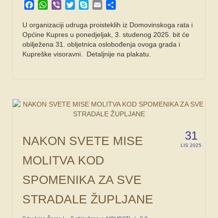
Facebook
WhatsApp
Viber
Twitter
Skype
Email
Share
U organizaciji udruga proisteklih iz Domovinskoga rata i
Općine Kupres u ponedjeljak, 3. studenog 2025. bit će
obilježena 31. obljetnica oslobođenja ovoga grada i
Kupreške visoravni. Detaljnije na plakatu.
31
NAKON SVETE MISE
LIS 2025
MOLITVA KOD
SPOMENIKA ZA SVE
STRADALE ŽUPLJANE