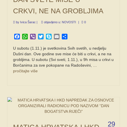
CRKVI, NE NA GROBLJIMA
by
Ivica Šarac
|
objavljeno u:
NOVOSTI
|
0
Facebook
WhatsApp
Viber
Twitter
Skype
Email
Share
U subotu (1.11.) je svetkovina Svih svetih, u nedjelju
Dušni dan. Ove godine sve mise će biti u crkvi, a ne na
grobljima. U subotu (Svi sveti, 1.11.), u 9h misa u crkvi u
Borčanima za sve pokopane na Radoševini, …
pročitajte više
29
MATICA HRVATSKA I HKD