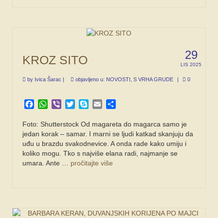
29
KROZ SITO
LIS 2025
by
Ivica Šarac
|
objavljeno u:
NOVOSTI
,
S VRHA GRUDE
|
0
Facebook
WhatsApp
Viber
Twitter
Skype
Email
Share
Foto: Shutterstock Od magareta do magarca samo je
jedan korak – samar. I marni se ljudi katkad skanjuju da
uđu u brazdu svakodnevice. A onda rade kako umiju i
koliko mogu. Tko s najviše elana radi, najmanje se
umara. Ante …
pročitajte više