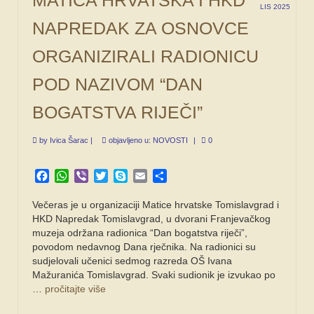
LIS 2025
NAPREDAK ZA OSNOVCE
ORGANIZIRALI RADIONICU
POD NAZIVOM “DAN
BOGATSTVA RIJEČI”
by
Ivica Šarac
|
objavljeno u:
NOVOSTI
|
0
Facebook
WhatsApp
Viber
Twitter
Skype
Email
Share
Večeras je u organizaciji Matice hrvatske Tomislavgrad i
HKD Napredak Tomislavgrad, u dvorani Franjevačkog
muzeja održana radionica “Dan bogatstva riječi”,
povodom nedavnog Dana rječnika. Na radionici su
sudjelovali učenici sedmog razreda OŠ Ivana
Mažuranića Tomislavgrad. Svaki sudionik je izvukao po
…
pročitajte više