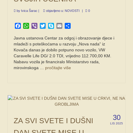
by
Ivica Šarac
|
objavljeno u:
NOVOSTI
|
0
Facebook
WhatsApp
Viber
Twitter
Skype
Email
Share
Javna ustanova Centar za odgoj i obrazovanje djece i
mladeži s poteškoćama u razvoju „Nova nada“ iz
Kovača danas je dobilo potpuno novo vozilo, VW
Caravelle Life DG/ 2.0 TDI, vrijedno 112.700,00 KM.
Nabavu vozila je financiralo Ministarstvo rada,
mirovinskoga …
pročitajte više
30
ZA SVI SVETE I DUŠNI
LIS 2025
DAN SVETE MISE U