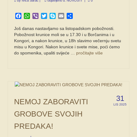
by
Ivica Šarac
|
objavljeno u:
NOVOSTI
|
0
Facebook
WhatsApp
Viber
Twitter
Skype
Email
Share
Još danas nastavljamo sa listopadskom pobožnosti.
Pobožnost krunice moli se u 17.30 i u Borčanima i u
Kongori, a nakon krunice, u 18h slavimo večernju svetu
misu u Kongori. Nakon krunice i svete mise, poći ćemo
do spomenika, upaliti svijeće …
pročitajte više
31
NEMOJ ZABORAVITI
LIS 2025
GROBOVE SVOJIH
PREDAKA!