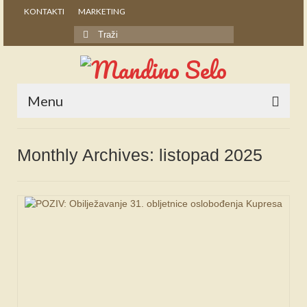
KONTAKTI
MARKETING
Search
for:
Menu
POČETNA
Monthly Archives: listopad 2025
NOVOSTI
STALNE RUBRIKE
NAŠA BAŠTINA
IZ ARHIVE
NAJAVE
SPONZORI