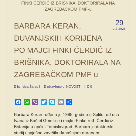
29
BARBARA KERAN,
LIS 2025
DUVANJSKIH KORIJENA
PO MAJCI FINKI ĆERDIĆ IZ
BRIŠNIKA, DOKTORIRALA NA
ZAGREBAČKOM PMF-u
by
Ivica Šarac
|
objavljeno u:
NOVOSTI
|
0
Facebook
WhatsApp
Viber
Twitter
Skype
Email
Share
Barbara Keran rođena je 1995. godine u Splitu, od oca
Ivana iz Kaštel Gomilice i majke Finke rođ. Ćerdić iz
Britanija u općini Tomislavgrad. Barbara je doktorski
studij uspješno završila današnjom obranom