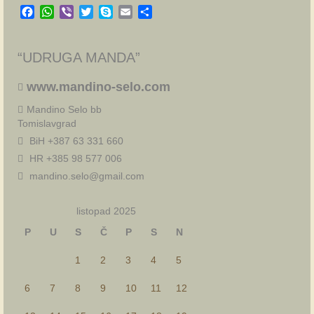
Facebook
WhatsApp
Viber
Twitter
Skype
Email
Share
“UDRUGA MANDA”
www.mandino-selo.com
Mandino Selo bb
Tomislavgrad
BiH +387 63 331 660
HR +385 98 577 006
mandino.selo@gmail.com
listopad 2025
P
U
S
Č
P
S
N
1
2
3
4
5
6
7
8
9
10
11
12