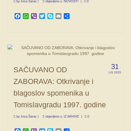
by
Ivica Šarac
|
objavljeno u:
NOVOSTI
|
0
Facebook
WhatsApp
Viber
Twitter
Skype
Email
Share
31
SAČUVANO OD
LIS 2025
ZABORAVA: Otkrivanje i
blagoslov spomenika u
Tomislavgradu 1997. godine
by
Ivica Šarac
|
objavljeno u:
IZ ARHIVE
|
0