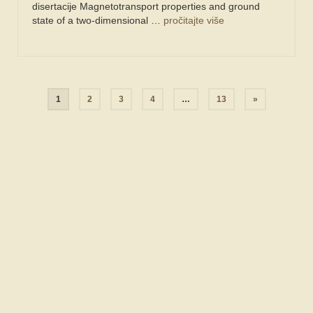
disertacije Magnetotransport properties and ground
state of a two-dimensional …
pročitajte više
Navigacija
1
2
3
4
…
13
»
objava