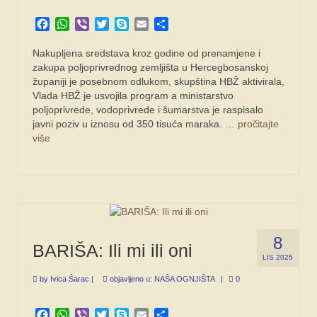
Facebook
WhatsApp
Viber
Twitter
Skype
Email
Share
Nakupljena sredstava kroz godine od prenamjene i
zakupa poljoprivrednog zemljišta u Hercegbosanskoj
županiji je posebnom odlukom, skupština HBŽ aktivirala,
Vlada HBŽ je usvojila program a ministarstvo
poljoprivrede, vodoprivrede i šumarstva je raspisalo
javni poziv u iznosu od 350 tisuća maraka. …
pročitajte
više
8
BARIŠA: Ili mi ili oni
LIS 2025
by
Ivica Šarac
|
objavljeno u:
NAŠA OGNJIŠTA
|
0
Facebook
WhatsApp
Viber
Twitter
Skype
Email
Share