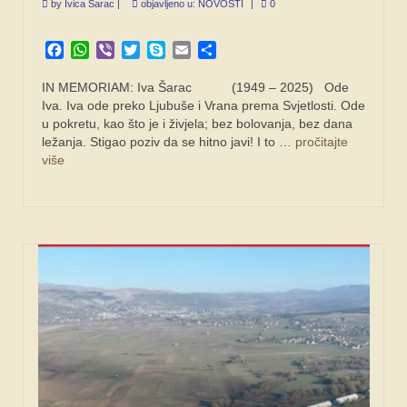
by
Ivica Šarac
|
objavljeno u:
NOVOSTI
|
0
Facebook
WhatsApp
Viber
Twitter
Skype
Email
Share
IN MEMORIAM: Iva Šarac (1949 – 2025) Ode
Iva. Iva ode preko Ljubuše i Vrana prema Svjetlosti. Ode
u pokretu, kao što je i živjela; bez bolovanja, bez dana
ležanja. Stigao poziv da se hitno javi! I to …
pročitajte
više