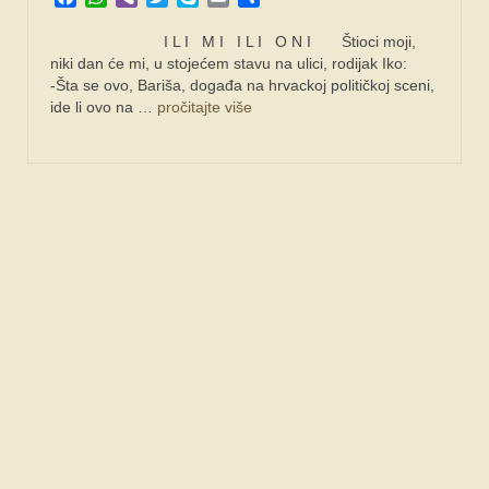
I L I M I I L I O N I Štioci moji,
niki dan će mi, u stojećem stavu na ulici, rodijak Iko:
-Šta se ovo, Bariša, događa na hrvackoj političkoj sceni,
ide li ovo na …
pročitajte više