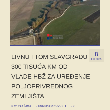
8
LIVNU I TOMISLAVGRADU
LIS 2025
300 TISUĆA KM OD
VLADE HBŽ ZA UREĐENJE
POLJOPRIVREDNOG
ZEMLJIŠTA
by
Ivica Šarac
|
objavljeno u:
NOVOSTI
|
0