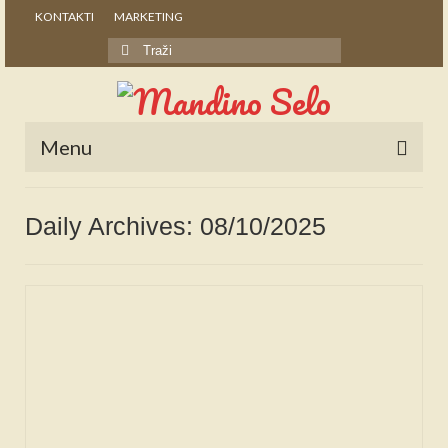
KONTAKTI
MARKETING
Search
for:
Menu
POČETNA
Daily Archives: 08/10/2025
NOVOSTI
STALNE RUBRIKE
NAŠA BAŠTINA
IZ ARHIVE
NAJAVE
SPONZORI