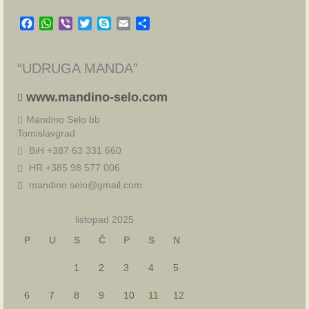
Facebook
WhatsApp
Viber
Twitter
Skype
Email
Share
“UDRUGA MANDA”
www.mandino-selo.com
Mandino Selo bb
Tomislavgrad
BiH +387 63 331 660
HR +385 98 577 006
mandino.selo@gmail.com
listopad 2025
P
U
S
Č
P
S
N
1
2
3
4
5
6
7
8
9
10
11
12