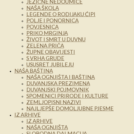
JEZIČNE NEDOUMICE
NAŠA ŠKOLA
LEGENDE O RODIJAKU ĆIPI
POLJE I PONORNICA
POVJESNICA
PRIKO MRGINJA
ŽIVOT I SMRT U DUVNU
ZELENA PRIČA
ŽUPNE OBAVIJESTI
S VRHA GRUDE
USUSRET JUBILEJU
NAŠA BAŠTINA
NAŠA OGNJIŠTA I BAŠTINA
DUVANJSKA PREZIMENA
DUVANJSKI POJMOVNIK
SPOMENICI PRIRODE I KULTURE
ZEMLJOPISNI NAZIVI
NAJLJEPŠE DOMOLJUBNE PJESME
IZ ARHIVE
IZ ARHIVE
NAŠA OGNJIŠTA
SLOBODNA DALMACIJA