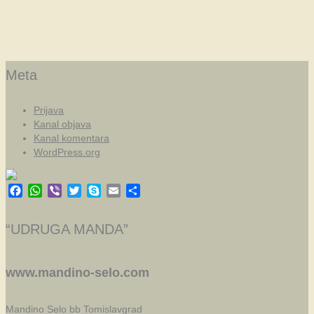
Meta
Prijava
Kanal objava
Kanal komentara
WordPress.org
Facebook
WhatsApp
Viber
Twitter
Skype
Email
Share
“UDRUGA MANDA”
www.mandino-selo.com
Mandino Selo bb
Tomislavgrad