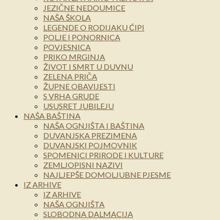
JEZIČNE NEDOUMICE
NAŠA ŠKOLA
LEGENDE O RODIJAKU ĆIPI
POLJE I PONORNICA
POVJESNICA
PRIKO MRGINJA
ŽIVOT I SMRT U DUVNU
ZELENA PRIČA
ŽUPNE OBAVIJESTI
S VRHA GRUDE
USUSRET JUBILEJU
NAŠA BAŠTINA
NAŠA OGNJIŠTA I BAŠTINA
DUVANJSKA PREZIMENA
DUVANJSKI POJMOVNIK
SPOMENICI PRIRODE I KULTURE
ZEMLJOPISNI NAZIVI
NAJLJEPŠE DOMOLJUBNE PJESME
IZ ARHIVE
IZ ARHIVE
NAŠA OGNJIŠTA
SLOBODNA DALMACIJA