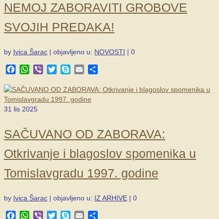
NEMOJ ZABORAVITI GROBOVE
SVOJIH PREDAKA!
by
Ivica Šarac
|
objavljeno u:
NOVOSTI
|
0
Facebook
WhatsApp
Viber
Twitter
Skype
Email
Share
31
lis 2025
SAČUVANO OD ZABORAVA:
Otkrivanje i blagoslov spomenika u
Tomislavgradu 1997. godine
by
Ivica Šarac
|
objavljeno u:
IZ ARHIVE
|
0
Facebook
WhatsApp
Viber
Twitter
Skype
Email
Share