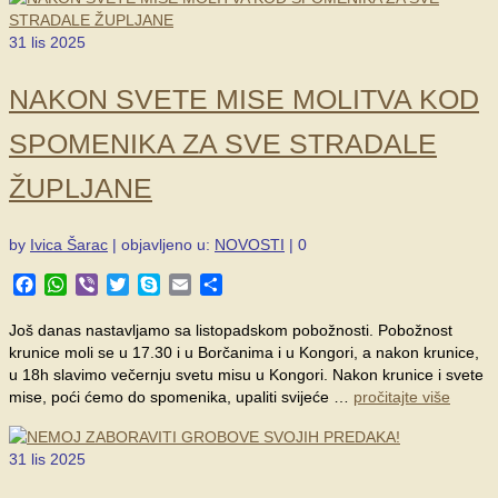
31
lis 2025
NAKON SVETE MISE MOLITVA KOD
SPOMENIKA ZA SVE STRADALE
ŽUPLJANE
by
Ivica Šarac
|
objavljeno u:
NOVOSTI
|
0
Facebook
WhatsApp
Viber
Twitter
Skype
Email
Share
Još danas nastavljamo sa listopadskom pobožnosti. Pobožnost
krunice moli se u 17.30 i u Borčanima i u Kongori, a nakon krunice,
u 18h slavimo večernju svetu misu u Kongori. Nakon krunice i svete
mise, poći ćemo do spomenika, upaliti svijeće …
pročitajte više
31
lis 2025