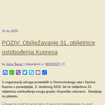
31
lis 2025
POZIV: Obilježavanje 31. obljetnice
oslobođenja Kupresa
by
Ivica Šarac
|
objavljeno u:
NOVOSTI
|
0
Facebook
WhatsApp
Viber
Twitter
Skype
Email
Share
U organizaciji udruga proisteklih iz Domovinskoga rata i Općine
Kupres u ponedjeljak, 3. studenog 2025. bit će obilježena 31.
obljetnica oslobođenja ovoga grada i Kupreške visoravni. Detaljnije
na plakatu.