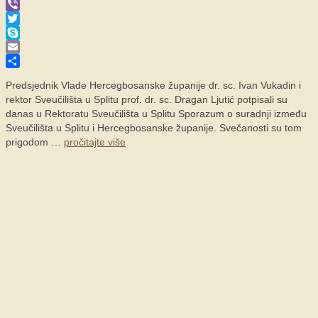
WhatsApp
Viber
Twitter
Skype
Email
Share
Predsjednik Vlade Hercegbosanske županije dr. sc. Ivan Vukadin i
rektor Sveučilišta u Splitu prof. dr. sc. Dragan Ljutić potpisali su
danas u Rektoratu Sveučilišta u Splitu Sporazum o suradnji između
Sveučilišta u Splitu i Hercegbosanske županije. Svečanosti su tom
prigodom …
pročitajte više