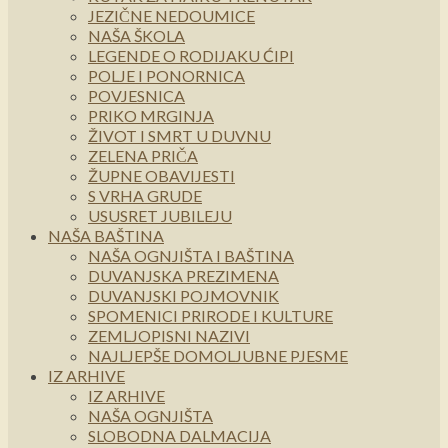
JEZIČNE NEDOUMICE
NAŠA ŠKOLA
LEGENDE O RODIJAKU ĆIPI
POLJE I PONORNICA
POVJESNICA
PRIKO MRGINJA
ŽIVOT I SMRT U DUVNU
ZELENA PRIČA
ŽUPNE OBAVIJESTI
S VRHA GRUDE
USUSRET JUBILEJU
NAŠA BAŠTINA
NAŠA OGNJIŠTA I BAŠTINA
DUVANJSKA PREZIMENA
DUVANJSKI POJMOVNIK
SPOMENICI PRIRODE I KULTURE
ZEMLJOPISNI NAZIVI
NAJLJEPŠE DOMOLJUBNE PJESME
IZ ARHIVE
IZ ARHIVE
NAŠA OGNJIŠTA
SLOBODNA DALMACIJA