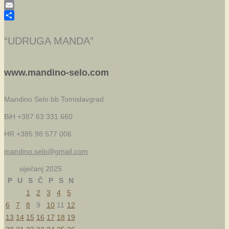
Skype
Email
Share
“UDRUGA MANDA”
www.mandino-selo.com
Mandino Selo bb
Tomislavgrad
BiH +387 63 331 660
HR +385 98 577 006
mandino.selo@gmail.com
siječanj 2025
P
U
S
Č
P
S
N
1
2
3
4
5
6
7
8
9
10
11
12
13
14
15
16
17
18
19