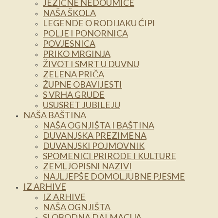
JEZIČNE NEDOUMICE
NAŠA ŠKOLA
LEGENDE O RODIJAKU ĆIPI
POLJE I PONORNICA
POVJESNICA
PRIKO MRGINJA
ŽIVOT I SMRT U DUVNU
ZELENA PRIČA
ŽUPNE OBAVIJESTI
S VRHA GRUDE
USUSRET JUBILEJU
NAŠA BAŠTINA
NAŠA OGNJIŠTA I BAŠTINA
DUVANJSKA PREZIMENA
DUVANJSKI POJMOVNIK
SPOMENICI PRIRODE I KULTURE
ZEMLJOPISNI NAZIVI
NAJLJEPŠE DOMOLJUBNE PJESME
IZ ARHIVE
IZ ARHIVE
NAŠA OGNJIŠTA
SLOBODNA DALMACIJA