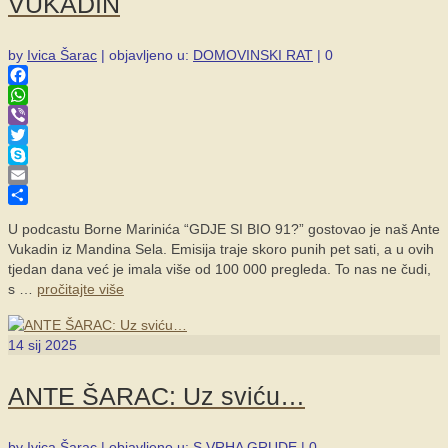
VUKADIN
by
Ivica Šarac
|
objavljeno u:
DOMOVINSKI RAT
|
0
Facebook
WhatsApp
Viber
Twitter
Skype
Email
Share
U podcastu Borne Marinića “GDJE SI BIO 91?” gostovao je naš Ante
Vukadin iz Mandina Sela. Emisija traje skoro punih pet sati, a u ovih
tjedan dana već je imala više od 100 000 pregleda. To nas ne čudi,
s …
pročitajte više
14
sij 2025
ANTE ŠARAC: Uz sviću…
by
Ivica Šarac
|
objavljeno u:
S VRHA GRUDE
|
0