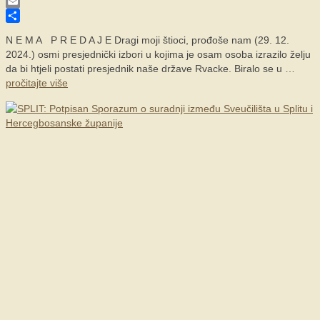
Skype
Email
Share
N E M A P R E D A J E Dragi moji štioci, prođoše nam (29. 12.
2024.) osmi presjednički izbori u kojima je osam osoba izrazilo želju
da bi htjeli postati presjednik naše države Rvacke. Biralo se u …
pročitajte više