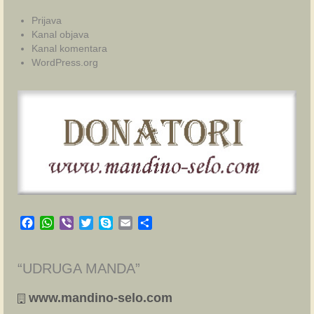
Prijava
Kanal objava
Kanal komentara
WordPress.org
Facebook
WhatsApp
Viber
Twitter
Skype
Email
Share
“UDRUGA MANDA”
www.mandino-selo.com