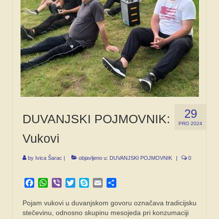
29
DUVANJSKI POJMOVNIK:
PRO 2024
Vukovi
by
Ivica Šarac
|
objavljeno u:
DUVANJSKI POJMOVNIK
|
0
Facebook
WhatsApp
Viber
Twitter
Skype
Email
Share
Pojam vukovi u duvanjskom govoru označava tradicijsku
stečevinu, odnosno skupinu mesojeda pri konzumaciji