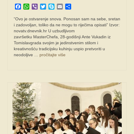
Facebook
WhatsApp
Viber
Twitter
Skype
Email
Share
“Ovo je ostvarenje snova. Ponosan sam na sebe, sretan
i zadovoljan, toliko da ne mogu to riječima opisati” Izvor:
novatv.dnevnik.hr U uzbudljivom
završetku MasterChefa, 28-godišnji Ante Vukadin iz
Tomislavgrada svojim je jedinstvenim stilom i
kreativnošću tradicijsku kuhinju uspio pretvoriti u
neodoljive …
pročitajte više