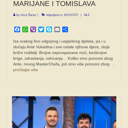
MARIJANE I TOMISLAVA
by
Ivica Šarac
|
objavljeno u:
NOVOSTI
|
0
Facebook
WhatsApp
Viber
Twitter
Skype
Email
Share
Iza svakog fino odgojnog i uspješnog djeteta, pa i u
slučaju Ante Vukadina i sve ostale njihove djece, stoje
brižni roditelji. Brojne neprospavane noći, bezbrojne
brige, odrastanja, odricanja… Koliko smo ponosni zbog
Ante, novog MasterChefa, još smo više ponosni zbog …
pročitajte više