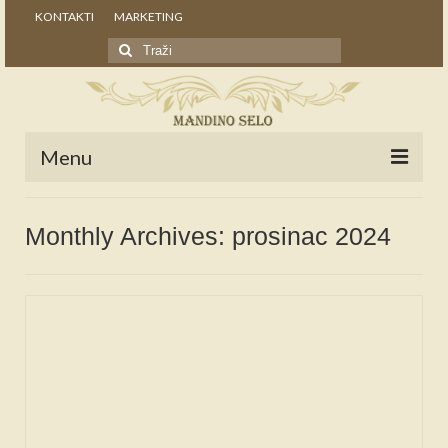
KONTAKTI
MARKETING
Search
for:
Menu
POČETNA
Monthly Archives: prosinac 2024
NOVOSTI
STALNE RUBRIKE
NAŠA BAŠTINA
IZ ARHIVE
NAJAVE