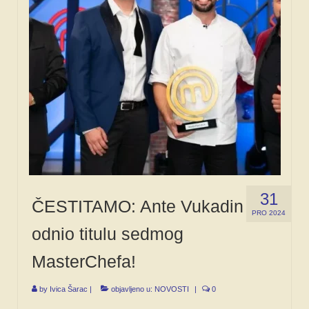
31
ČESTITAMO: Ante Vukadin
PRO 2024
odnio titulu sedmog
MasterChefa!
by
Ivica Šarac
|
objavljeno u:
NOVOSTI
|
0