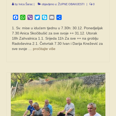
by
Ivica Šarac
|
objavljeno u:
ŽUPNE OBAVIJESTI
|
0
Facebook
WhatsApp
Viber
Twitter
Skype
Email
Share
1. Sv. mise u idućem tjednu u 7.30h: 30.12. Ponedjeljak
7.30 Anica Skočibušić za sve svoje ++ 31.12. Utorak
18h Zahvalnica 1.1. Srijeda 11h Za sve ++ na groblju
Radoševina 2.1. Četvrtak 7.30 Ivan i Darija Knežević za
sve svoje …
pročitajte više