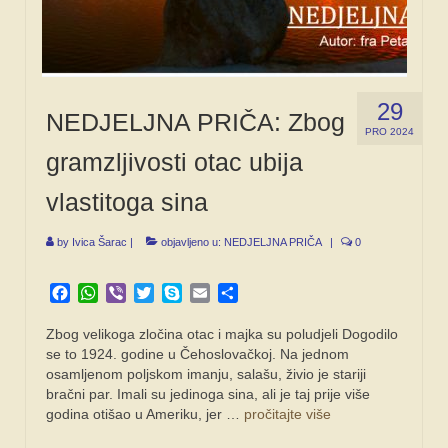
29
NEDJELJNA PRIČA: Zbog
PRO 2024
gramzljivosti otac ubija
vlastitoga sina
by
Ivica Šarac
|
objavljeno u:
NEDJELJNA PRIČA
|
0
Facebook
WhatsApp
Viber
Twitter
Skype
Email
Share
Zbog velikoga zločina otac i majka su poludjeli Dogodilo
se to 1924. godine u Čehoslovačkoj. Na jednom
osamljenom poljskom imanju, salašu, živio je stariji
bračni par. Imali su jedinoga sina, ali je taj prije više
godina otišao u Ameriku, jer …
pročitajte više