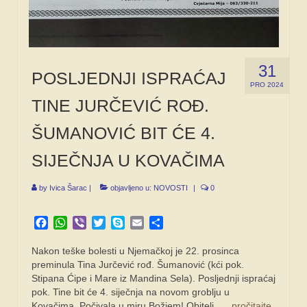
31
POSLJEDNJI ISPRAĆAJ
PRO 2024
TINE JURČEVIĆ ROĐ.
ŠUMANOVIĆ BIT ĆE 4.
SIJEČNJA U KOVAČIMA
by
Ivica Šarac
|
objavljeno u:
NOVOSTI
|
0
Facebook
WhatsApp
Viber
Twitter
Skype
Email
Share
Nakon teške bolesti u Njemačkoj je 22. prosinca
preminula Tina Jurčević rođ. Šumanović (kći pok.
Stipana Ćipe i Mare iz Mandina Sela). Posljednji ispraćaj
pok. Tine bit će 4. siječnja na novom groblju u
Kovačima. Počivala u miru Božjem! Obitelj, …
pročitajte