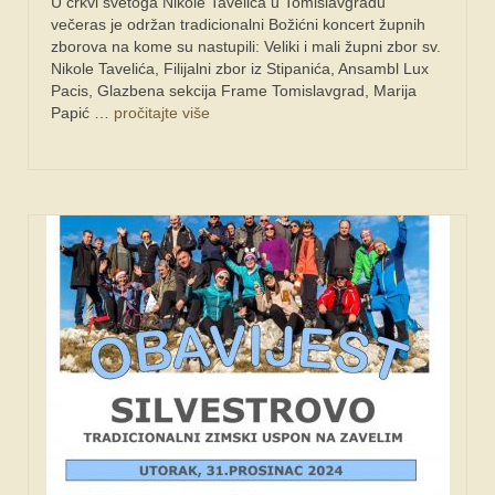
U crkvi svetoga Nikole Tavelića u Tomislavgradu
večeras je održan tradicionalni Božićni koncert župnih
zborova na kome su nastupili: Veliki i mali župni zbor sv.
Nikole Tavelića, Filijalni zbor iz Stipanića, Ansambl Lux
Pacis, Glazbena sekcija Frame Tomislavgrad, Marija
Papić …
pročitajte više