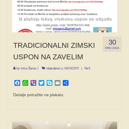
30
TRADICIONALNI ZIMSKI
PRO 2024
USPON NA ZAVELIM
by
Ivica Šarac
|
objavljeno u:
NOVOSTI
|
0
Facebook
WhatsApp
Viber
Twitter
Skype
Email
Share
Detalje potražite na plakatu: