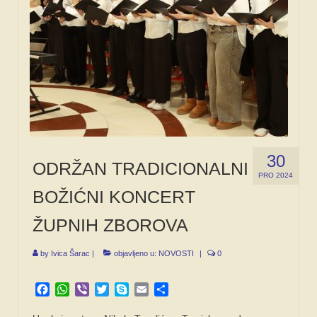
30
ODRŽAN TRADICIONALNI
PRO 2024
BOŽIĆNI KONCERT
ŽUPNIH ZBOROVA
by
Ivica Šarac
|
objavljeno u:
NOVOSTI
|
0
Facebook
WhatsApp
Viber
Twitter
Skype
Email
Share