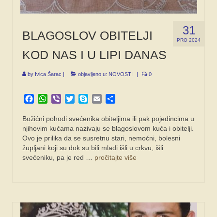
31
BLAGOSLOV OBITELJI
PRO 2024
KOD NAS I U LIPI DANAS
by
Ivica Šarac
|
objavljeno u:
NOVOSTI
|
0
Facebook
WhatsApp
Viber
Twitter
Skype
Email
Share
Božićni pohodi svećenika obiteljima ili pak pojedincima u
njihovim kućama nazivaju se blagoslovom kuća i obitelji.
Ovo je prilika da se susretnu stari, nemoćni, bolesni
župljani koji su dok su bili mlađi išli u crkvu, išli
svećeniku, pa je red …
pročitajte više