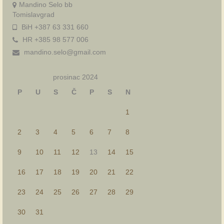
Mandino Selo bb
Tomislavgrad
BiH +387 63 331 660
HR +385 98 577 006
mandino.selo@gmail.com
prosinac 2024
P
U
S
Č
P
S
N
1
2
3
4
5
6
7
8
9
10
11
12
13
14
15
16
17
18
19
20
21
22
23
24
25
26
27
28
29
30
31