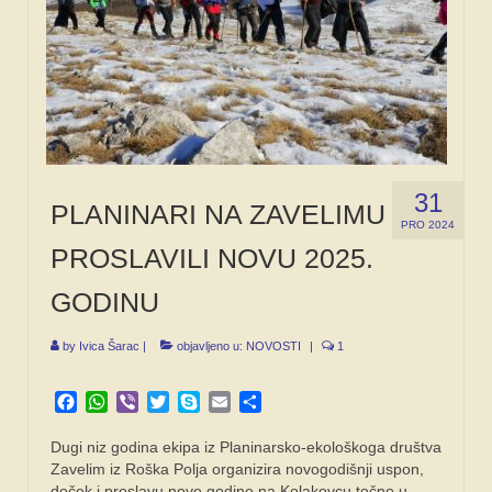
31
PLANINARI NA ZAVELIMU
PRO 2024
PROSLAVILI NOVU 2025.
GODINU
by
Ivica Šarac
|
objavljeno u:
NOVOSTI
|
1
Facebook
WhatsApp
Viber
Twitter
Skype
Email
Share
Dugi niz godina ekipa iz Planinarsko-ekološkoga društva
Zavelim iz Roška Polja organizira novogodišnji uspon,
doček i proslavu nove godine na Kolakovcu točno u