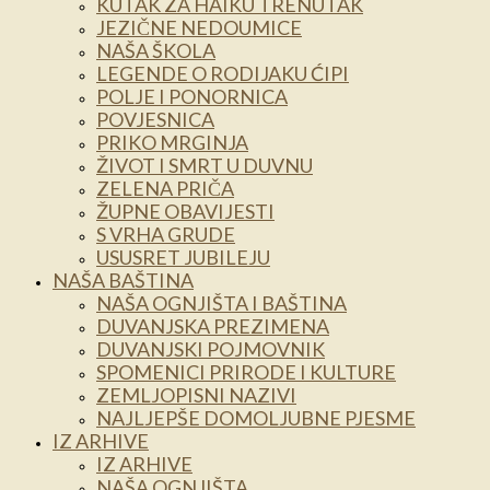
KUTAK ZA HAIKU TRENUTAK
JEZIČNE NEDOUMICE
NAŠA ŠKOLA
LEGENDE O RODIJAKU ĆIPI
POLJE I PONORNICA
POVJESNICA
PRIKO MRGINJA
ŽIVOT I SMRT U DUVNU
ZELENA PRIČA
ŽUPNE OBAVIJESTI
S VRHA GRUDE
USUSRET JUBILEJU
NAŠA BAŠTINA
NAŠA OGNJIŠTA I BAŠTINA
DUVANJSKA PREZIMENA
DUVANJSKI POJMOVNIK
SPOMENICI PRIRODE I KULTURE
ZEMLJOPISNI NAZIVI
NAJLJEPŠE DOMOLJUBNE PJESME
IZ ARHIVE
IZ ARHIVE
NAŠA OGNJIŠTA