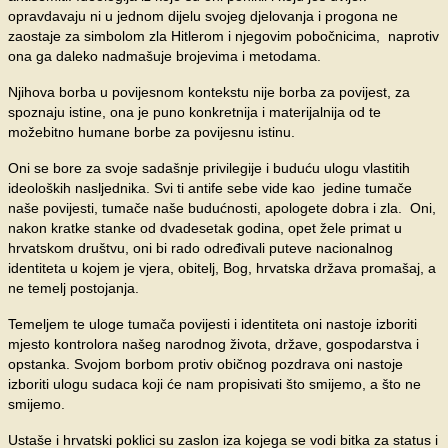
opravdavaju ni u jednom dijelu svojeg djelovanja i progona ne
zaostaje za simbolom zla Hitlerom i njegovim pobočnicima, naprotiv
ona ga daleko nadmašuje brojevima i metodama.
Njihova borba u povijesnom kontekstu nije borba za povijest, za
spoznaju istine, ona je puno konkretnija i materijalnija od te
možebitno humane borbe za povijesnu istinu.
Oni se bore za svoje sadašnje privilegije i buduću ulogu vlastitih
ideoloških nasljednika. Svi ti antife sebe vide kao jedine tumače
naše povijesti, tumače naše budućnosti, apologete dobra i zla. Oni,
nakon kratke stanke od dvadesetak godina, opet žele primat u
hrvatskom društvu, oni bi rado određivali puteve nacionalnog
identiteta u kojem je vjera, obitelj, Bog, hrvatska država promašaj, a
ne temelj postojanja.
Temeljem te uloge tumača povijesti i identiteta oni nastoje izboriti
mjesto kontrolora našeg narodnog života, države, gospodarstva i
opstanka. Svojom borbom protiv običnog pozdrava oni nastoje
izboriti ulogu sudaca koji će nam propisivati što smijemo, a što ne
smijemo.
Ustaše i hrvatski poklici su zaslon iza kojega se vodi bitka za status i