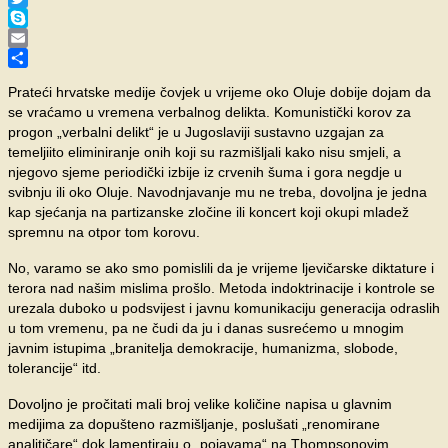
Twitter
Skype
Email
Share
Prateći hrvatske medije čovjek u vrijeme oko Oluje dobije dojam da
se vraćamo u vremena verbalnog delikta. Komunistički korov za
progon „verbalni delikt“ je u Jugoslaviji sustavno uzgajan za
temeljiito eliminiranje onih koji su razmišljali kako nisu smjeli, a
njegovo sjeme periodički izbije iz crvenih šuma i gora negdje u
svibnju ili oko Oluje. Navodnjavanje mu ne treba, dovoljna je jedna
kap sjećanja na partizanske zločine ili koncert koji okupi mladež
spremnu na otpor tom korovu.
No, varamo se ako smo pomislili da je vrijeme ljevičarske diktature i
terora nad našim mislima prošlo. Metoda indoktrinacije i kontrole se
urezala duboko u podsvijest i javnu komunikaciju generacija odraslih
u tom vremenu, pa ne čudi da ju i danas susrećemo u mnogim
javnim istupima „branitelja demokracije, humanizma, slobode,
tolerancije“ itd.
Dovoljno je pročitati mali broj velike količine napisa u glavnim
medijima za dopušteno razmišljanje, poslušati „renomirane
analitičare“ dok lamentiraju o „pojavama“ na Thompsonovim