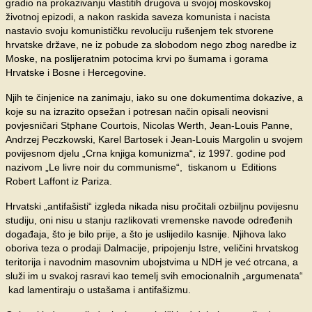
gradio na prokazivanju vlastitih drugova u svojoj moskovskoj
životnoj epizodi, a nakon raskida saveza komunista i nacista
nastavio svoju komunističku revoluciju rušenjem tek stvorene
hrvatske države, ne iz pobude za slobodom nego zbog naredbe iz
Moske, na poslijeratnim potocima krvi po šumama i gorama
Hrvatske i Bosne i Hercegovine.
Njih te činjenice na zanimaju, iako su one dokumentima dokazive, a
koje su na izrazito opsežan i potresan način opisali neovisni
povjesničari Stphane Courtois, Nicolas Werth, Jean-Louis Panne,
Andrzej Peczkowski, Karel Bartosek i Jean-Louis Margolin u svojem
povijesnom djelu „Crna knjiga komunizma“, iz 1997. godine pod
nazivom „Le livre noir du communisme“, tiskanom u Editions
Robert Laffont iz Pariza.
Hrvatski „antifašisti“ izgleda nikada nisu pročitali ozbiiljnu povijesnu
studiju, oni nisu u stanju razlikovati vremenske navode određenih
događaja, što je bilo prije, a što je uslijedilo kasnije. Njihova lako
oboriva teza o prodaji Dalmacije, pripojenju Istre, veličini hrvatskog
teritorija i navodnim masovnim ubojstvima u NDH je već otrcana, a
služi im u svakoj rasravi kao temelj svih emocionalnih „argumenata“
kad lamentiraju o ustašama i antifašizmu.