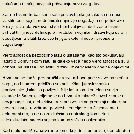
ustašama i našoj povijesti prihvaćaju novo za gotovo.
Zar ne bismo trebali sami sebi postaviti pitanje: ako su na naše
vlastite oči uspjeli predefinirati najnovije događaje i od petokrake,
koja je razarala Vukovar, stvoriti prihvatljiv simbol, zašto bismo
prihvatitli njihovu definiciju o hrvatskom vojniku i državi koju su oni
desetljećima blatili kroz sve knjige, škole filmove i propise u
Jugoslaviji?
Vjerojatnost da bezobzirno lažu o ustašama, kao što pokušavaju
lagati o Domvinskom ratu, je daleko veća nego vjerojatnost da su u
odnosu na ustaše i hrvatsku državu iz četrdesetih godina objektivni.
Hrvatima se može preporučiti da sve njihove priče stave na stočnu
vagu, da bi barem približno saznali težinu jugoslavensko
partizanske „istine“ o povijesti. Nije loš u tom kontekstu savjet
cjetače iz Sabora, vrijeme je da hrvatska mladež usvoji znanje o
povijesnoj istini, a objektivnim znanstvenicima predstoji mukotrpan
posao pisanja revidirane povijesti, temeljene na činjenicama i
dokumentima, a ne na zaključcima centralnog komiteta i
intelektualnim nadosiranjima komunističkih nasljednika.
Kad malo pobliže analiziramo teme koje te „humaniste, demokrate i