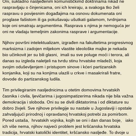
Oni, sukladno nasljeđenim komunističkimd doktrinama nikad ne
raspravljaju o činjenicama, oni ich kreiraju, a svakoga tko želi
raspravu o povijesnim događajima na osnovu dokumenata oni
proglase fašistom ili ga pokušavaju ušutkati galamom, tvrdnjama
koje oni smatraju argumentima. Rasprava s njima je nemoguća jer
oni ne vladaju temeljnim zakonima rasprave i argumentacije.
Njihov površni intelektualizam, izgrađen na fakultetima progresivnog
marksizma i zadojen mlijekom vlastite ideološke majke je nekada
bio učinkovit jer su bili glasni, imali su sve poluge moći i terora, ali
danas su izgleda naletjeli na tvrdu stinu hrvatske mladeži, koja
svojim oduševljenjem i pristupom sinove i kćeri partizanskih
konjanika, koji su na konjima ulazili u crkve i masakrirali fratre,
dovode do partizanskog ludila.
Tim privilegiranim nasljednicima u otetim domovima hrvatskih
časnika i civila, ljevičarima i jugosimpatizerima nikada nije bila važna
demokracija i sloboda. Oni su se divili diktatorima i od diktature su
dobro živjeli. Sve njihove privilegije su nastale u Jugoslaviji i opstale
zahvaljujući prirodnoj i opravdanoj hrvatskoj potrebi za pomirbom.
Pored ustaša, hrvatskih vojnika, kojih se oni i dan danas boje, iako
ich više nema, njihov najveći problem jest kršćanska hrvatska
tradicija, hrvatski katolički identitet, kršćansko nasljeđe. To dvoje u