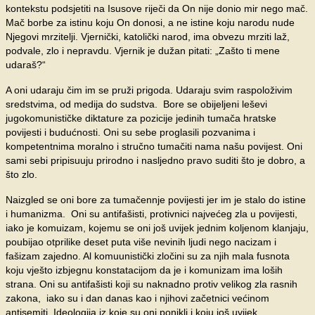
kontekstu podsjetiti na Isusove riječi da On nije donio mir nego mač.
Mač borbe za istinu koju On donosi, a ne istine koju narodu nude
Njegovi mrzitelji. Vjernički, katolički narod, ima obvezu mrziti laž,
podvale, zlo i nepravdu. Vjernik je dužan pitati: „Zašto ti mene
udaraš?“
A oni udaraju čim im se pruži prigoda. Udaraju svim raspoloživim
sredstvima, od medija do sudstva. Bore se obijeljeni leševi
jugokomunističke diktature za pozicije jedinih tumača hratske
povijesti i budućnosti. Oni su sebe proglasili pozvanima i
kompetentnima moralno i stručno tumačiti nama našu povijest. Oni
sami sebi pripisuuju prirodno i nasljedno pravo suditi što je dobro, a
što zlo.
Naizgled se oni bore za tumačennje povijesti jer im je stalo do istine
i humanizma. Oni su antifašisti, protivnici najvećeg zla u povijesti,
iako je komuizam, kojemu se oni još uvijek jednim koljenom klanjaju,
poubijao otprilike deset puta više nevinih ljudi nego nacizam i
fašizam zajedno. Al komuunistički zločini su za njih mala fusnota
koju vješto izbjegnu konstatacijom da je i komunizam ima loših
strana. Oni su antifašisti koji su naknadno protiv velikog zla rasnih
zakona, iako su i dan danas kao i njihovi začetnici većinom
antisemiti. Ideologija iz koje su oni ponikli i koju još uvijek