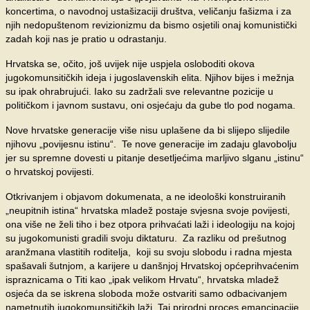
koncertima, o navodnoj ustašizaciji društva, veličanju fašizma i za
njih nedopuštenom revizionizmu da bismo osjetili onaj komunistički
zadah koji nas je pratio u odrastanju.
Hrvatska se, očito, još uvijek nije uspjela osloboditi okova
jugokomunsitičkih ideja i jugoslavenskih elita. Njihov bijes i mežnja
su ipak ohrabrujući. Iako su zadržali sve relevantne pozicije u
političkom i javnom sustavu, oni osjećaju da gube tlo pod nogama.
Nove hrvatske generacije više nisu uplašene da bi slijepo slijedile
njihovu „povijesnu istinu“. Te nove generacije im zadaju glavobolju
jer su spremne dovesti u pitanje desetljećima marljivo slganu „istinu“
o hrvatskoj povijesti.
Otkrivanjem i objavom dokumenata, a ne ideološki konstruiranih
„neupitnih istina“ hrvatska mladež postaje svjesna svoje povijesti,
ona više ne želi tiho i bez otpora prihvaćati laži i ideologiju na kojoj
su jugokomunisti gradili svoju diktaturu. Za razliku od prešutnog
aranžmana vlastitih roditelja, koji su svoju slobodu i radna mjesta
spašavali šutnjom, a karijere u danšnjoj Hrvatskoj općeprihvaćenim
ispraznicama o Titi kao „ipak velikom Hrvatu“, hrvatska mladež
osjeća da se iskrena sloboda može ostvariti samo odbacivanjem
nametnutih jugokomunsitičkih laži. Taj prirodni proces emancipacije