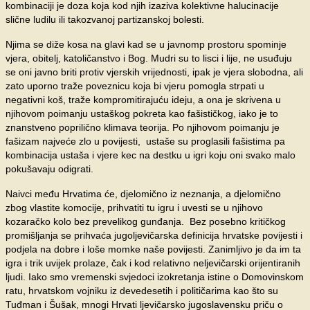
kombinaciji je doza koja kod njih izaziva kolektivne halucinacije
slične ludilu ili takozvanoj partizanskoj bolesti.
Njima se diže kosa na glavi kad se u javnomp prostoru spominje
vjera, obitelj, katoličanstvo i Bog. Mudri su to lisci i lije, ne usuđuju
se oni javno briti protiv vjerskih vrijednosti, ipak je vjera slobodna, ali
zato uporno traže poveznicu koja bi vjeru pomogla strpati u
negativni koš, traže kompromitirajuću ideju, a ona je skrivena u
njihovom poimanju ustaškog pokreta kao fašističkog, iako je to
znanstveno poprilično klimava teorija. Po njihovom poimanju je
fašizam najveće zlo u povijesti, ustaše su proglasili fašistima pa
kombinacija ustaša i vjere kec na destku u igri koju oni svako malo
pokušavaju odigrati.
Naivci među Hrvatima će, djelomično iz neznanja, a djelomično
zbog vlastite komocije, prihvatiti tu igru i uvesti se u njihovo
kozaračko kolo bez prevelikog gunđanja. Bez posebno kritičkog
promišljanja se prihvaća jugoljevičarska definicija hrvatske povijesti i
podjela na dobre i loše momke naše povijesti. Zanimljivo je da im ta
igra i trik uvijek prolaze, čak i kod relativno neljevičarski orijentiranih
ljudi. Iako smo vremenski svjedoci izokretanja istine o Domovinskom
ratu, hrvatskom vojniku iz devedesetih i političarima kao što su
Tuđman i Šušak, mnogi Hrvati ljevičarsko jugoslavensku priču o