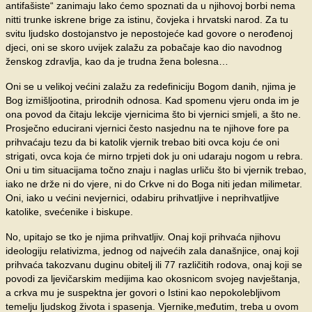
antifašiste“ zanimaju lako ćemo spoznati da u njihovoj borbi nema
nitti trunke iskrene brige za istinu, čovjeka i hrvatski narod. Za tu
svitu ljudsko dostojanstvo je nepostojeće kad govore o nerođenoj
djeci, oni se skoro uvijek zalažu za pobačaje kao dio navodnog
ženskog zdravlja, kao da je trudna žena bolesna…
Oni se u velikoj većini zalažu za redefiniciju Bogom danih, njima je
Bog izmišljootina, prirodnih odnosa. Kad spomenu vjeru onda im je
ona povod da čitaju lekcije vjernicima što bi vjernici smjeli, a što ne.
Prosječno educirani vjernici često nasjednu na te njihove fore pa
prihvaćaju tezu da bi katolik vjernik trebao biti ovca koju će oni
strigati, ovca koja će mirno trpjeti dok ju oni udaraju nogom u rebra.
Oni u tim situacijama točno znaju i naglas urliču što bi vjernik trebao,
iako ne drže ni do vjere, ni do Crkve ni do Boga niti jedan milimetar.
Oni, iako u većini nevjernici, odabiru prihvatljive i neprihvatljive
katolike, svećenike i biskupe.
No, upitajo se tko je njima prihvatljiv. Onaj koji prihvaća njihovu
ideologiju relativizma, jednog od najvećih zala današnjice, onaj koji
prihvaća takozvanu duginu obitelj ili 77 različitih rodova, onaj koji se
povodi za ljevičarskim medijima kao okosnicom svojeg navještanja,
a crkva mu je suspektna jer govori o Istini kao nepokolebljivom
temelju ljudskog života i spasenja. Vjernike,međutim, treba u ovom