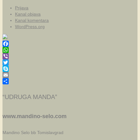
Prijava
Kanal objava
Kanal komentara
WordPress.org
Facebook
WhatsApp
Viber
Twitter
Skype
Email
Share
“UDRUGA MANDA”
www.mandino-selo.com
Mandino Selo bb
Tomislavgrad