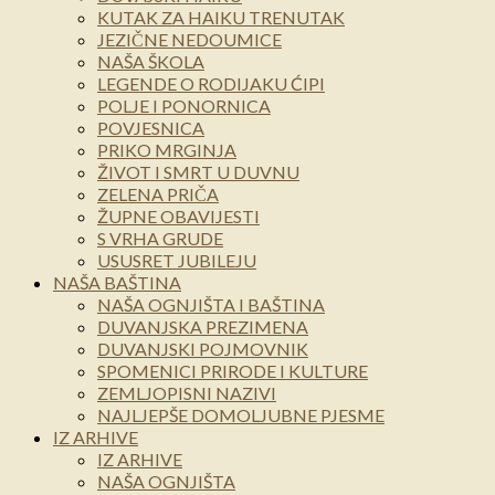
KUTAK ZA HAIKU TRENUTAK
JEZIČNE NEDOUMICE
NAŠA ŠKOLA
LEGENDE O RODIJAKU ĆIPI
POLJE I PONORNICA
POVJESNICA
PRIKO MRGINJA
ŽIVOT I SMRT U DUVNU
ZELENA PRIČA
ŽUPNE OBAVIJESTI
S VRHA GRUDE
USUSRET JUBILEJU
NAŠA BAŠTINA
NAŠA OGNJIŠTA I BAŠTINA
DUVANJSKA PREZIMENA
DUVANJSKI POJMOVNIK
SPOMENICI PRIRODE I KULTURE
ZEMLJOPISNI NAZIVI
NAJLJEPŠE DOMOLJUBNE PJESME
IZ ARHIVE
IZ ARHIVE
NAŠA OGNJIŠTA