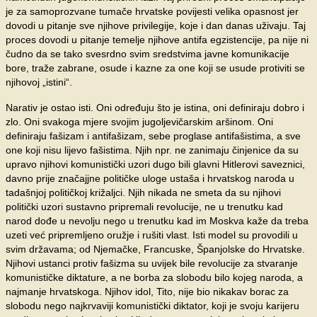
je za samoprozvane tumače hrvatske povijesti velika opasnost jer
dovodi u pitanje sve njihove privilegije, koje i dan danas uživaju. Taj
proces dovodi u pitanje temelje njihove antifa egzistencije, pa nije ni
čudno da se tako svesrdno svim sredstvima javne komunikacije
bore, traže zabrane, osude i kazne za one koji se usude protiviti se
njihovoj „istini“.
Narativ je ostao isti. Oni određuju što je istina, oni definiraju dobro i
zlo. Oni svakoga mjere svojim jugoljevičarskim aršinom. Oni
definiraju fašizam i antifašizam, sebe proglase antifašistima, a sve
one koji nisu lijevo fašistima. Njih npr. ne zanimaju činjenice da su
upravo njihovi komunistički uzori dugo bili glavni Hitlerovi saveznici,
davno prije značajjne političke uloge ustaša i hrvatskog naroda u
tadašnjoj političkoj križaljci. Njih nikada ne smeta da su njihovi
politički uzori sustavno pripremali revolucije, ne u trenutku kad
narod dođe u nevolju nego u trenutku kad im Moskva kaže da treba
uzeti već pripremljeno oružje i rušiti vlast. Isti model su provodili u
svim državama; od Njemačke, Francuske, Španjolske do Hrvatske.
Njihovi ustanci protiv fašizma su uvijek bile revolucije za stvaranje
komunističke diktature, a ne borba za slobodu bilo kojeg naroda, a
najmanje hrvatskoga. Njihov idol, Tito, nije bio nikakav borac za
slobodu nego najkrvaviji komunistički diktator, koji je svoju karijeru