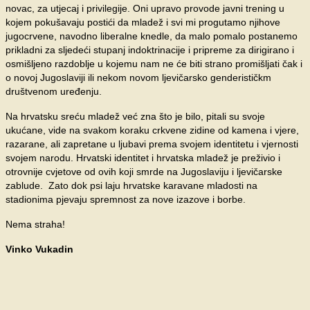
novac, za utjecaj i privilegije. Oni upravo provode javni trening u
kojem pokušavaju postići da mladež i svi mi progutamo njihove
jugocrvene, navodno liberalne knedle, da malo pomalo postanemo
prikladni za sljedeći stupanj indoktrinacije i pripreme za dirigirano i
osmišljeno razdoblje u kojemu nam ne će biti strano promišljati čak i
o novoj Jugoslaviji ili nekom novom ljevičarsko genderističkm
društvenom uređenju.
Na hrvatsku sreću mladež već zna što je bilo, pitali su svoje
ukućane, vide na svakom koraku crkvene zidine od kamena i vjere,
razarane, ali zapretane u ljubavi prema svojem identitetu i vjernosti
svojem narodu. Hrvatski identitet i hrvatska mladež je preživio i
otrovnije cvjetove od ovih koji smrde na Jugoslaviju i ljevičarske
zablude. Zato dok psi laju hrvatske karavane mladosti na
stadionima pjevaju spremnost za nove izazove i borbe.
Nema straha!
Vinko Vukadin