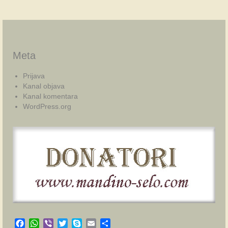
Meta
Prijava
Kanal objava
Kanal komentara
WordPress.org
Facebook
WhatsApp
Viber
Twitter
Skype
Email
Share