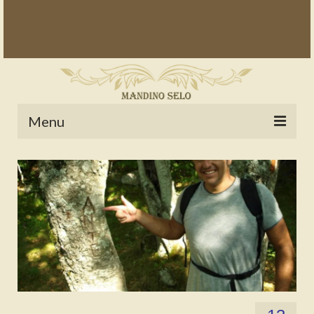
Menu
POČETNA
NOVOSTI
STALNE RUBRIKE
NAŠA BAŠTINA
IZ ARHIVE
NAJAVE