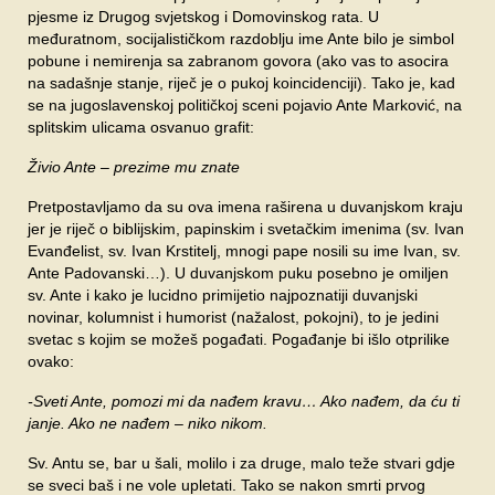
pjesme iz Drugog svjetskog i Domovinskog rata. U
međuratnom, socijalističkom razdoblju ime Ante bilo je simbol
pobune i nemirenja sa zabranom govora (ako vas to asocira
na sadašnje stanje, riječ je o pukoj koincidenciji). Tako je, kad
se na jugoslavenskoj političkoj sceni pojavio Ante Marković, na
splitskim ulicama osvanuo grafit:
Živio Ante – prezime mu znate
Pretpostavljamo da su ova imena raširena u duvanjskom kraju
jer je riječ o biblijskim, papinskim i svetačkim imenima (sv. Ivan
Evanđelist, sv. Ivan Krstitelj, mnogi pape nosili su ime Ivan, sv.
Ante Padovanski…). U duvanjskom puku posebno je omiljen
sv. Ante i kako je lucidno primijetio najpoznatiji duvanjski
novinar, kolumnist i humorist (nažalost, pokojni), to je jedini
svetac s kojim se možeš pogađati. Pogađanje bi išlo otprilike
ovako:
-Sveti Ante, pomozi mi da nađem kravu… Ako nađem, da ću ti
janje. Ako ne nađem – niko nikom.
Sv. Antu se, bar u šali, molilo i za druge, malo teže stvari gdje
se sveci baš i ne vole upletati. Tako se nakon smrti prvog