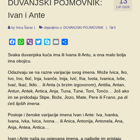
13
DUVANJSKI POJMOVNIK:
SPONZORI
LIP 2026
Ivan i Ante
FORUM
by
Ivica Šarac
|
objavljeno u:
DUVANJSKI POJMOVNIK
|
0
Facebook
WhatsApp
Viber
Twitter
Skype
Email
Share
Svaka duvanjska kuća ima ili Ivana ili Antu, a ona malo bolja
ima obojicu.
Odazivaju se na razne varijacije svog imena. Može Ivica, Iko,
Ivo, Ino, Ikić, Inja, Ivanče, Inija, Ivić, Iha, Ivota, Ivanica, Ivše,
Ivać, Ikać, Ikilo… ili Anta (s brzim izgovorom), Antiša, Antan,
Antun, Antek, Antica, Anja, Tuna, Tune, Toni, Tonćo… Još ako
im se pridodaju Stipe, Bože, Jozo, Mate, Pere ili Frano,
pa di
ćeš lipših imena
.
Postoje i ženske varijacije imena Ivan i Ante: Iva, Ivanka,
Ivana, Ivka, Ivica, Ivona… ili Anica, Antonija, Antonela, Ana,
Anja, Antea, Antica…
Ivan i Ante naša su opjevana imena, a najbolje im pristaju