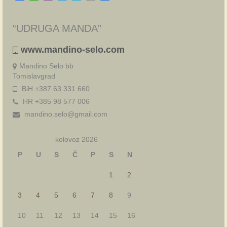
“UDRUGA MANDA”
www.mandino-selo.com
Mandino Selo bb
Tomislavgrad
BiH +387 63 331 660
HR +385 98 577 006
mandino.selo@gmail.com
kolovoz 2026
P
U
S
Č
P
S
N
1
2
3
4
5
6
7
8
9
10
11
12
13
14
15
16