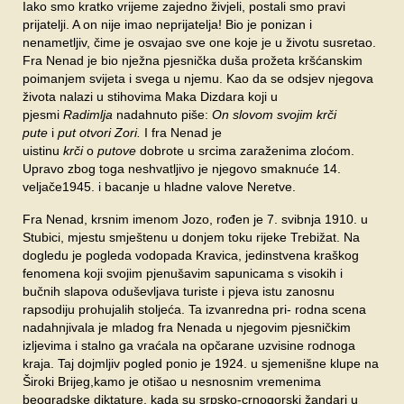
Iako smo kratko vrijeme zajedno živjeli, postali smo pravi
SPONZORI
prijatelji. A on nije imao neprijatelja! Bio je ponizan i
nenametljiv, čime je osvajao sve one koje je u životu susretao.
FORUM
Fra Nenad je bio nježna pjesnička duša prožeta kršćanskim
poimanjem svijeta i svega u njemu. Kao da se odsjev njegova
života nalazi u stihovima Maka Dizdara koji u
pjesmi
Radimlja
nadahnuto piše:
On
slovom svojim krči
pute
i
put otvori Zori.
I fra Nenad je
uistinu
krči
o
putove
dobrote u srcima zaraženima zloćom.
Upravo zbog toga neshvatljivo je njegovo smaknuće 14.
veljače1945. i bacanje u hladne valove Neretve.
Fra Nenad, krsnim imenom Jozo, rođen je 7. svibnja 1910. u
Stubici, mjestu smještenu u donjem toku rijeke Trebižat. Na
dogledu je pogleda vodopada Kravica, jedinstvena kraškog
fenomena koji svojim pjenušavim sapunicama s visokih i
bučnih slapova oduševljava turiste i pjeva istu zanosnu
rapsodiju prohujalih stoljeća. Ta izvanredna pri- rodna scena
nadahnjivala je mladog fra Nenada u njegovim pjesničkim
izljevima i stalno ga vraćala na opčarane uzvisine rodnoga
kraja. Taj dojmljiv pogled ponio je 1924. u sjemenišne klupe na
Široki Brijeg,kamo je otišao u nesnosnim vremenima
beogradske diktature, kada su srpsko-crnogorski žandari u