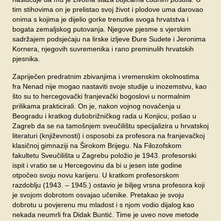
tim stihovima on je prelistao svoj život i plodove uma darovao
onima s kojima je dijelio gorke trenutke svoga hrvatstva i
bogata zemaljskog putovanja. Njegove pjesme s vjerskim
sadržajem podsjećaju na lirske izljeve Đure Sudete i Jeronima
Kornera, njegovih suvremenika i rano preminulih hrvatskih
pjesnika.
Zapriječen predratnim zbivanjima i vremenskim okolnostima
fra Nenad nije mogao nastaviti svoje studije u inozemstvu, kao
što su to hercegovački franjevački bogoslovi u normalnim
prilikama prakticirali. On je, nakon vojnog novačenja u
Beogradu i kratkog dušobrižničkog rada u Konjicu, pošao u
Zagreb da se na tamošnjem sveučilištu specijalizira u hrvatskoj
literaturi (književnosti) i osposobi za profesora na franjevačkoj
klasičnoj gimnaziji na Širokom Brijegu. Na Filozofskom
fakultetu Sveučilišta u Zagrebu položio je 1943. profesorski
ispit i vratio se u Hercegovinu da bi u jesen iste godine
otpočeo svoju novu karijeru. U kratkom profesorskom
razdoblju (1943. – 1945.) ostavio je biljeg vrsna profesora koji
je svojom dobrotom osvajao učenike. Pretakao je svoju
dobrotu u povjerenu mu mladost i s njom vodio dijalog kao
nekada neumrli fra Didak Buntić. Time je uveo nove metode