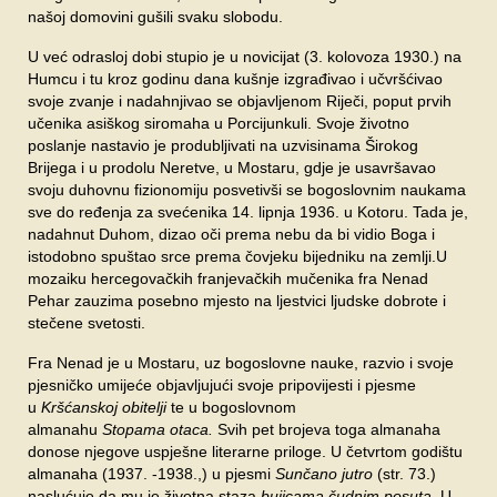
našoj domovini gušili svaku slobodu.
U već odrasloj dobi stupio je u novicijat (3. kolovoza 1930.) na
Humcu i tu kroz godinu dana kušnje izgrađivao i učvršćivao
svoje zvanje i nadahnjivao se objavljenom Riječi, poput prvih
učenika asiškog siromaha u Porcijunkuli. Svoje životno
poslanje nastavio je produbljivati na uzvisinama Širokog
Brijega i u prodolu Neretve, u Mostaru, gdje je usavršavao
svoju duhovnu fizionomiju posvetivši se bogoslovnim naukama
sve do ređenja za svećenika 14. lipnja 1936. u Kotoru. Tada je,
nadahnut Duhom, dizao oči prema nebu da bi vidio Boga i
istodobno spuštao srce prema čovjeku bijedniku na zemlji.U
mozaiku hercegovačkih franjevačkih mučenika fra Nenad
Pehar zauzima posebno mjesto na ljestvici ljudske dobrote i
stečene svetosti.
Fra Nenad je u Mostaru, uz bogoslovne nauke, razvio i svoje
pjesničko umijeće objavljujući svoje pripovijesti i pjesme
u
Kršćanskoj obitelji
te u bogoslovnom
almanahu
Stopama
otaca.
Svih pet brojeva toga almanaha
donose njegove uspješne literarne priloge. U četvrtom godištu
almanaha (1937. -1938.,) u pjesmi
Sunčano jutro
(str. 73.)
naslućuje da mu je životna staza
bujicama čudnim posuta.
U