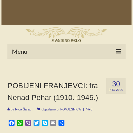
Menu
POČETNA
NOVOSTI
30
POBIJENI FRANJEVCI: fra
PRO 2020
STALNE RUBRIKE
Nenad Pehar (1910.-1945.)
NAŠA BAŠTINA
by
Ivica Šarac
|
objavljeno u:
POVJESNICA
|
0
IZ ARHIVE
Facebook
WhatsApp
Viber
Twitter
Skype
Email
Share
NAJAVE