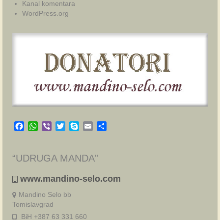
Kanal komentara
WordPress.org
Facebook
WhatsApp
Viber
Twitter
Skype
Email
Share
“UDRUGA MANDA”
www.mandino-selo.com
Mandino Selo bb
Tomislavgrad
BiH +387 63 331 660