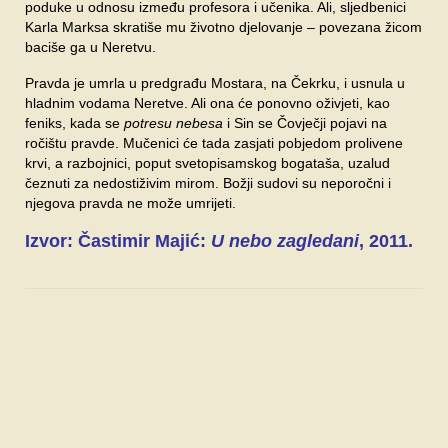
poduke u odnosu između profesora i učenika. Ali, sljedbenici
Karla Marksa skratiše mu životno djelovanje – povezana žicom
baciše ga u Neretvu.
Pravda je umrla u predgrađu Mostara, na Čekrku, i usnula u
hladnim vodama Neretve. Ali ona će ponovno oživjeti, kao
feniks, kada se
potresu nebesa
i Sin se Čovječji pojavi na
ročištu pravde. Mučenici će tada zasjati pobjedom prolivene
krvi, a razbojnici, poput svetopisamskog bogataša, uzalud
čeznuti za nedostiživim mirom. Božji sudovi su neporočni i
njegova pravda ne može umrijeti.
Izvor: Častimir Majić:
U nebo zagledani
, 2011.