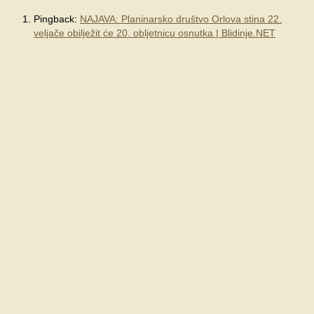
Pingback:
NAJAVA: Planinarsko društvo Orlova stina 22.
veljače obilježit će 20. obljetnicu osnutka | Blidinje.NET