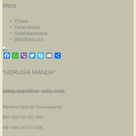
Meta
Prijava
Kanal objava
Kanal komentara
WordPress.org
Facebook
WhatsApp
Viber
Twitter
Skype
Email
Share
“UDRUGA MANDA”
www.mandino-selo.com
Mandino Selo bb
Tomislavgrad
BiH +387 63 331 660
HR +385 98 577 006