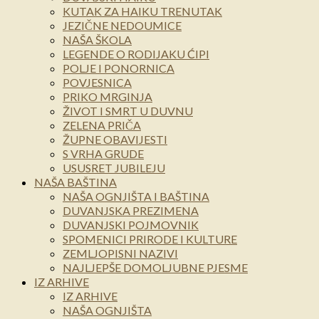
KUTAK ZA HAIKU TRENUTAK
JEZIČNE NEDOUMICE
NAŠA ŠKOLA
LEGENDE O RODIJAKU ĆIPI
POLJE I PONORNICA
POVJESNICA
PRIKO MRGINJA
ŽIVOT I SMRT U DUVNU
ZELENA PRIČA
ŽUPNE OBAVIJESTI
S VRHA GRUDE
USUSRET JUBILEJU
NAŠA BAŠTINA
NAŠA OGNJIŠTA I BAŠTINA
DUVANJSKA PREZIMENA
DUVANJSKI POJMOVNIK
SPOMENICI PRIRODE I KULTURE
ZEMLJOPISNI NAZIVI
NAJLJEPŠE DOMOLJUBNE PJESME
IZ ARHIVE
IZ ARHIVE
NAŠA OGNJIŠTA