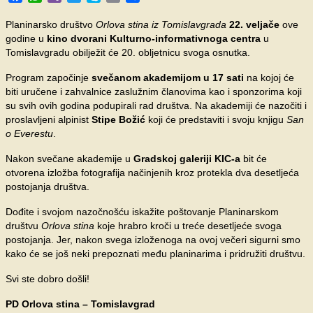
Planinarsko društvo
Orlova stina iz Tomislavgrada
22. veljače
ove
godine u
kino dvorani Kulturno-informativnoga centra
u
Tomislavgradu obilježit će 20. obljetnicu svoga osnutka.
Program započinje
svečanom akademijom u 17 sati
na kojoj će
biti uručene i zahvalnice zaslužnim članovima kao i sponzorima koji
su svih ovih godina podupirali rad društva. Na akademiji će nazočiti i
proslavljeni alpinist
Stipe Božić
koji će predstaviti i svoju knjigu
San
o Everestu
.
Nakon svečane akademije u
Gradskoj galeriji KIC-a
bit će
otvorena izložba fotografija načinjenih kroz protekla dva desetljeća
postojanja društva.
Dođite i svojom nazočnošću iskažite poštovanje Planinarskom
društvu
Orlova stina
koje hrabro kroči u treće desetljeće svoga
postojanja. Jer, nakon svega izloženoga na ovoj večeri sigurni smo
kako će se još neki prepoznati među planinarima i pridružiti društvu.
Svi ste dobro došli!
PD Orlova stina – Tomislavgrad