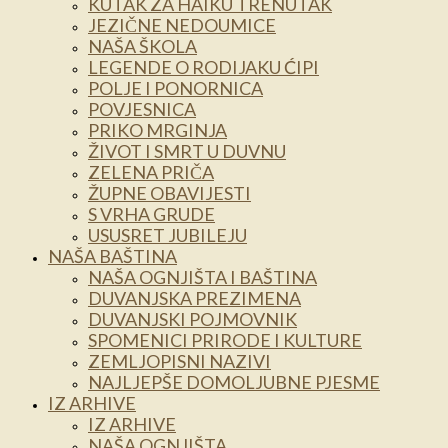
KUTAK ZA HAIKU TRENUTAK
JEZIČNE NEDOUMICE
NAŠA ŠKOLA
LEGENDE O RODIJAKU ĆIPI
POLJE I PONORNICA
POVJESNICA
PRIKO MRGINJA
ŽIVOT I SMRT U DUVNU
ZELENA PRIČA
ŽUPNE OBAVIJESTI
S VRHA GRUDE
USUSRET JUBILEJU
NAŠA BAŠTINA
NAŠA OGNJIŠTA I BAŠTINA
DUVANJSKA PREZIMENA
DUVANJSKI POJMOVNIK
SPOMENICI PRIRODE I KULTURE
ZEMLJOPISNI NAZIVI
NAJLJEPŠE DOMOLJUBNE PJESME
IZ ARHIVE
IZ ARHIVE
NAŠA OGNJIŠTA