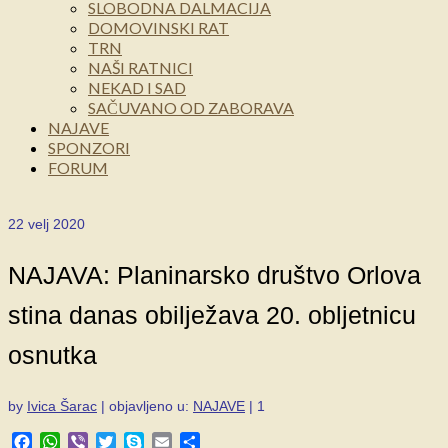
SLOBODNA DALMACIJA
DOMOVINSKI RAT
TRN
NAŠI RATNICI
NEKAD I SAD
SAČUVANO OD ZABORAVA
NAJAVE
SPONZORI
FORUM
22
velj 2020
NAJAVA: Planinarsko društvo Orlova
stina danas obilježava 20. obljetnicu
osnutka
by
Ivica Šarac
|
objavljeno u:
NAJAVE
|
1
Facebook
WhatsApp
Viber
Twitter
Skype
Email
Share