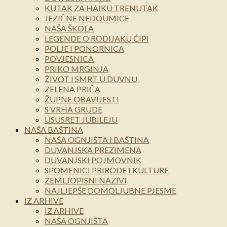
KUTAK ZA HAIKU TRENUTAK
JEZIČNE NEDOUMICE
NAŠA ŠKOLA
LEGENDE O RODIJAKU ĆIPI
POLJE I PONORNICA
POVJESNICA
PRIKO MRGINJA
ŽIVOT I SMRT U DUVNU
ZELENA PRIČA
ŽUPNE OBAVIJESTI
S VRHA GRUDE
USUSRET JUBILEJU
NAŠA BAŠTINA
NAŠA OGNJIŠTA I BAŠTINA
DUVANJSKA PREZIMENA
DUVANJSKI POJMOVNIK
SPOMENICI PRIRODE I KULTURE
ZEMLJOPISNI NAZIVI
NAJLJEPŠE DOMOLJUBNE PJESME
IZ ARHIVE
IZ ARHIVE
NAŠA OGNJIŠTA