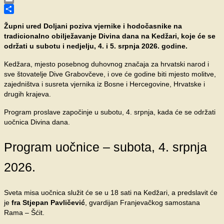
Email
Share
Župni ured Doljani poziva vjernike i hodočasnike na
tradicionalno obilježavanje Divina dana na Kedžari, koje će se
održati u subotu i nedjelju, 4. i 5. srpnja 2026. godine.
Kedžara, mjesto posebnog duhovnog značaja za hrvatski narod i
sve štovatelje Dive Grabovčeve, i ove će godine biti mjesto molitve,
zajedništva i susreta vjernika iz Bosne i Hercegovine, Hrvatske i
drugih krajeva.
Program proslave započinje u subotu, 4. srpnja, kada će se održati
uočnica Divina dana.
Program uočnice – subota, 4. srpnja
2026.
Sveta misa uočnica služit će se u 18 sati na Kedžari, a predslavit će
je
fra Stjepan Pavličević
, gvardijan Franjevačkog samostana
Rama – Šćit.