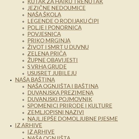
KUTAK ZA HAIKU TRENUTAK
JEZIČNE NEDOUMICE
NAŠA ŠKOLA
LEGENDE O RODIJAKU ĆIPI
POLJE I PONORNICA
POVJESNICA
PRIKO MRGINJA
ŽIVOT I SMRT U DUVNU
ZELENA PRIČA
ŽUPNE OBAVIJESTI
S VRHA GRUDE
USUSRET JUBILEJU
NAŠA BAŠTINA
NAŠA OGNJIŠTA I BAŠTINA
DUVANJSKA PREZIMENA
DUVANJSKI POJMOVNIK
SPOMENICI PRIRODE I KULTURE
ZEMLJOPISNI NAZIVI
NAJLJEPŠE DOMOLJUBNE PJESME
IZ ARHIVE
IZ ARHIVE
NAŠA OGNJIŠTA