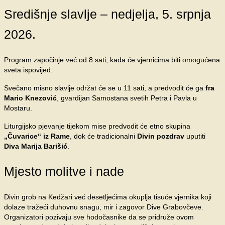
Središnje slavlje – nedjelja, 5. srpnja
2026.
Program započinje već od 8 sati, kada će vjernicima biti omogućena
sveta ispovijed.
Svečano misno slavlje održat će se u 11 sati, a predvodit će ga
fra
Mario Knezović
, gvardijan Samostana svetih Petra i Pavla u
Mostaru.
Liturgijsko pjevanje tijekom mise predvodit će etno skupina
„Čuvarice“ iz Rame
, dok će tradicionalni
Divin pozdrav
uputiti
Diva Marija Barišić
.
Mjesto molitve i nade
Divin grob na Kedžari već desetljećima okuplja tisuće vjernika koji
dolaze tražeći duhovnu snagu, mir i zagovor Dive Grabovčeve.
Organizatori pozivaju sve hodočasnike da se pridruže ovom