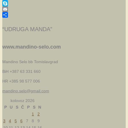
Twitter
Skype
Email
Share
“UDRUGA MANDA”
www.mandino-selo.com
Mandino Selo bb
Tomislavgrad
BiH +387 63 331 660
HR +385 98 577 006
mandino.selo@gmail.com
kolovoz 2026
P
U
S
Č
P
S
N
1
2
3
4
5
6
7
8
9
10
11
12
13
14
15
16