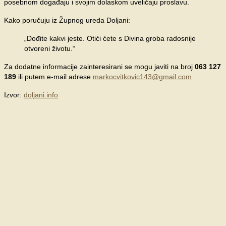
posebnom događaju i svojim dolaskom uveličaju proslavu.
Kako poručuju iz Župnog ureda Doljani:
„Dođite kakvi jeste. Otići ćete s Divina groba radosnije
otvoreni životu.“
Za dodatne informacije zainteresirani se mogu javiti na broj
063 127
189
ili putem e-mail adrese
markocvitkovic143@gmail.com
Izvor:
doljani.info