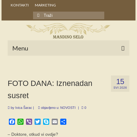
KONTAKTI
MARKETING
Search
for:
Menu
POČETNA
NOVOSTI
15
FOTO DANA: Iznenadan
SVI 2026
STALNE RUBRIKE
susret
NAŠA BAŠTINA
by
Ivica Šarac
|
objavljeno u:
NOVOSTI
|
0
IZ ARHIVE
Facebook
WhatsApp
Viber
Twitter
Skype
Email
Share
NAJAVE
– Doktore, otkud vi ovdje?