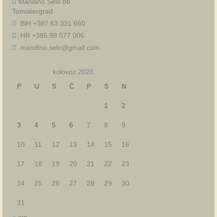
Mandino Selo bb
Tomislavgrad
BiH +387 63 331 660
HR +385 98 577 006
mandino.selo@gmail.com
kolovoz 2026
P
U
S
Č
P
S
N
1
2
3
4
5
6
7
8
9
10
11
12
13
14
15
16
17
18
19
20
21
22
23
24
25
26
27
28
29
30
31
« srp