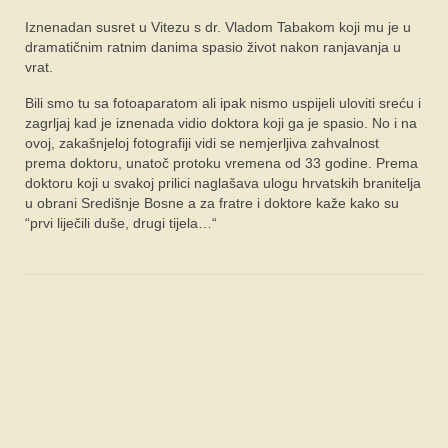
SPONZORI
Iznenadan susret u Vitezu s dr. Vladom Tabakom koji mu je u
dramatičnim ratnim danima spasio život nakon ranjavanja u
FORUM
vrat.
Bili smo tu sa fotoaparatom ali ipak nismo uspijeli uloviti sreću i
zagrljaj kad je iznenada vidio doktora koji ga je spasio. No i na
ovoj, zakašnjeloj fotografiji vidi se nemjerljiva zahvalnost
prema doktoru, unatoč protoku vremena od 33 godine. Prema
doktoru koji u svakoj prilici naglašava ulogu hrvatskih branitelja
u obrani Središnje Bosne a za fratre i doktore kaže kako su
“prvi liječili duše, drugi tijela…“