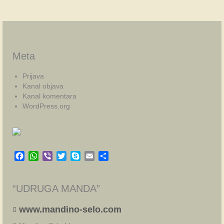
Meta
Prijava
Kanal objava
Kanal komentara
WordPress.org
Facebook
WhatsApp
Viber
Twitter
Skype
Email
Share
“UDRUGA MANDA”
www.mandino-selo.com