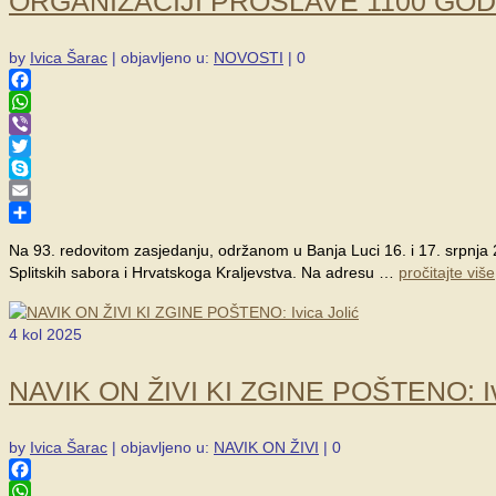
ORGANIZACIJI PROSLAVE 1100 GO
by
Ivica Šarac
|
objavljeno u:
NOVOSTI
|
0
Facebook
WhatsApp
Viber
Twitter
Skype
Email
Share
Na 93. redovitom zasjedanju, održanom u Banja Luci 16. i 17. srpnja 
Splitskih sabora i Hrvatskoga Kraljevstva. Na adresu …
pročitajte više
4
kol 2025
NAVIK ON ŽIVI KI ZGINE POŠTENO: Ivi
by
Ivica Šarac
|
objavljeno u:
NAVIK ON ŽIVI
|
0
Facebook