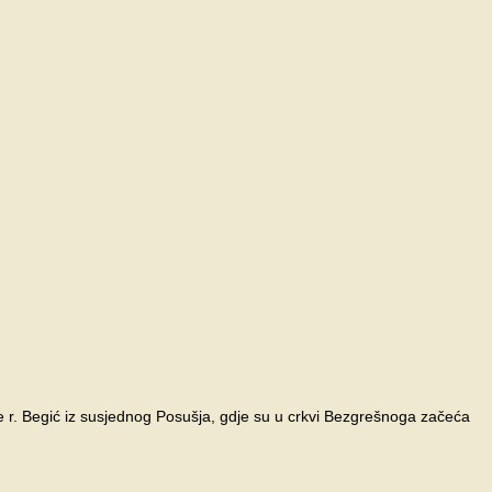
re r. Begić iz susjednog Posušja, gdje su u crkvi Bezgrešnoga začeća