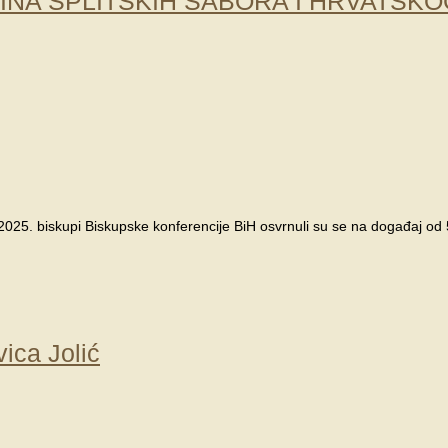
DINA SPLITSKIH SABORA I HRVATSK
2025. biskupi Biskupske konferencije BiH osvrnuli su se na događaj od
ca Jolić