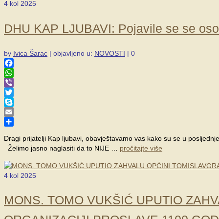
4
kol 2025
DHU KAP LJUBAVI: Pojavile se se osobe 
by
Ivica Šarac
|
objavljeno u:
NOVOSTI
|
0
Facebook
WhatsApp
Viber
Twitter
Skype
Email
Share
Dragi prijatelji Kap ljubavi, obavještavamo vas kako su se u posljednj
Želimo jasno naglasiti da to NIJE …
pročitajte više
4
kol 2025
MONS. TOMO VUKŠIĆ UPUTIO ZAHV