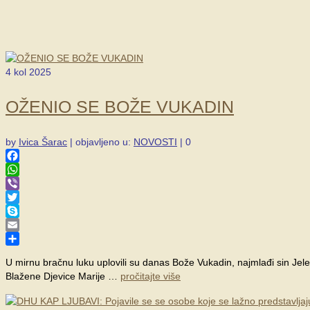
4
kol 2025
OŽENIO SE BOŽE VUKADIN
by
Ivica Šarac
|
objavljeno u:
NOVOSTI
|
0
Facebook
WhatsApp
Viber
Twitter
Skype
Email
Share
U mirnu bračnu luku uplovili su danas Bože Vukadin, najmlađi sin Jele
Blažene Djevice Marije …
pročitajte više