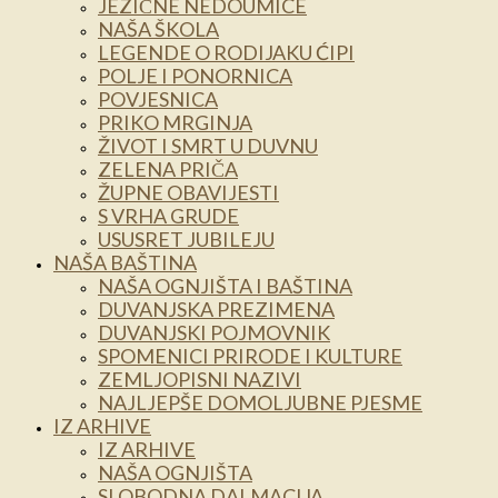
JEZIČNE NEDOUMICE
NAŠA ŠKOLA
LEGENDE O RODIJAKU ĆIPI
POLJE I PONORNICA
POVJESNICA
PRIKO MRGINJA
ŽIVOT I SMRT U DUVNU
ZELENA PRIČA
ŽUPNE OBAVIJESTI
S VRHA GRUDE
USUSRET JUBILEJU
NAŠA BAŠTINA
NAŠA OGNJIŠTA I BAŠTINA
DUVANJSKA PREZIMENA
DUVANJSKI POJMOVNIK
SPOMENICI PRIRODE I KULTURE
ZEMLJOPISNI NAZIVI
NAJLJEPŠE DOMOLJUBNE PJESME
IZ ARHIVE
IZ ARHIVE
NAŠA OGNJIŠTA
SLOBODNA DALMACIJA