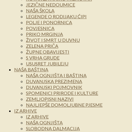
JEZIČNE NEDOUMICE
NAŠA ŠKOLA
LEGENDE O RODIJAKU ĆIPI
POLJE I PONORNICA
POVJESNICA
PRIKO MRGINJA
ŽIVOT I SMRT U DUVNU
ZELENA PRIČA
ŽUPNE OBAVIJESTI
S VRHA GRUDE
USUSRET JUBILEJU
NAŠA BAŠTINA
NAŠA OGNJIŠTA I BAŠTINA
DUVANJSKA PREZIMENA
DUVANJSKI POJMOVNIK
SPOMENICI PRIRODE I KULTURE
ZEMLJOPISNI NAZIVI
NAJLJEPŠE DOMOLJUBNE PJESME
IZ ARHIVE
IZ ARHIVE
NAŠA OGNJIŠTA
SLOBODNA DALMACIJA