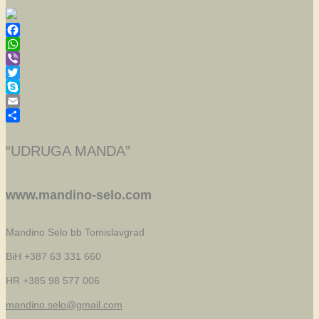
Facebook
WhatsApp
Viber
Twitter
Skype
Email
Share
“UDRUGA MANDA”
www.mandino-selo.com
Mandino Selo bb
Tomislavgrad
BiH +387 63 331 660
HR +385 98 577 006
mandino.selo@gmail.com