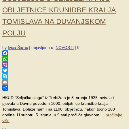
OBLJETNICE KRUNIDBE KRALJA
TOMISLAVA NA DUVANJSKOM
POLJU
by
Ivica Šarac
|
objavljeno u:
NOVOSTI
|
0
Facebook
WhatsApp
Viber
Twitter
Skype
Email
Share
HKUD “Seljačka sloga” iz Trebižata je 5. srpnja 1925. svirala i
pjevala u Duvnu povodom 1000. obljetnice krunidbe kralja
Tomislava. Dolaze nam i na 1100. obljetnicu, nakon točno 100
godina. U subotu, 5. srpnja, u 9 sati proći će glavnom …
pročitajte
više