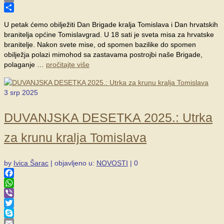
Email
Share
U petak ćemo obilježiti Dan Brigade kralja Tomislava i Dan hrvatskih
branitelja općine Tomislavgrad. U 18 sati je sveta misa za hrvatske
branitelje. Nakon svete mise, od spomen bazilike do spomen
obilježja polazi mimohod sa zastavama postrojbi naše Brigade,
polaganje …
pročitajte više
3
srp 2025
DUVANJSKA DESETKA 2025.: Utrka
za krunu kralja Tomislava
by
Ivica Šarac
|
objavljeno u:
NOVOSTI
|
0
Facebook
WhatsApp
Viber
Twitter
Skype