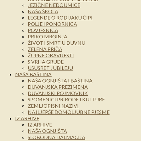
JEZIČNE NEDOUMICE
NAŠA ŠKOLA
LEGENDE O RODIJAKU ĆIPI
POLJE I PONORNICA
POVJESNICA
PRIKO MRGINJA
ŽIVOT I SMRT U DUVNU
ZELENA PRIČA
ŽUPNE OBAVIJESTI
S VRHA GRUDE
USUSRET JUBILEJU
NAŠA BAŠTINA
NAŠA OGNJIŠTA I BAŠTINA
DUVANJSKA PREZIMENA
DUVANJSKI POJMOVNIK
SPOMENICI PRIRODE I KULTURE
ZEMLJOPISNI NAZIVI
NAJLJEPŠE DOMOLJUBNE PJESME
IZ ARHIVE
IZ ARHIVE
NAŠA OGNJIŠTA
SLOBODNA DALMACIJA