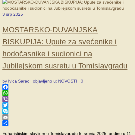
3
srp 2025
MOSTARSKO-DUVANJSKA
BISKUPIJA: Upute za svećenike i
hodočasnike i sudionici na
Jubilejskom susretu u Tomislavgradu
by
Ivica Šarac
|
objavljeno u:
NOVOSTI
|
0
Facebook
WhatsApp
Viber
Twitter
Skype
Email
Share
Euharistijskim slavljem u Tomislavgradu 5. srpnja 2025. godine u 11