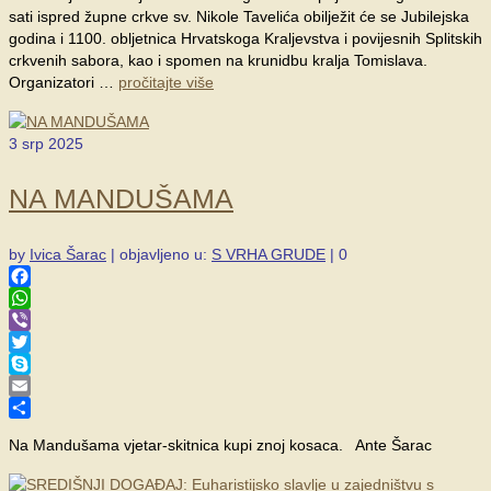
sati ispred župne crkve sv. Nikole Tavelića obilježit će se Jubilejska
godina i 1100. obljetnica Hrvatskoga Kraljevstva i povijesnih Splitskih
crkvenih sabora, kao i spomen na krunidbu kralja Tomislava.
Organizatori …
pročitajte više
3
srp 2025
NA MANDUŠAMA
by
Ivica Šarac
|
objavljeno u:
S VRHA GRUDE
|
0
Facebook
WhatsApp
Viber
Twitter
Skype
Email
Share
Na Mandušama vjetar-skitnica kupi znoj kosaca. Ante Šarac