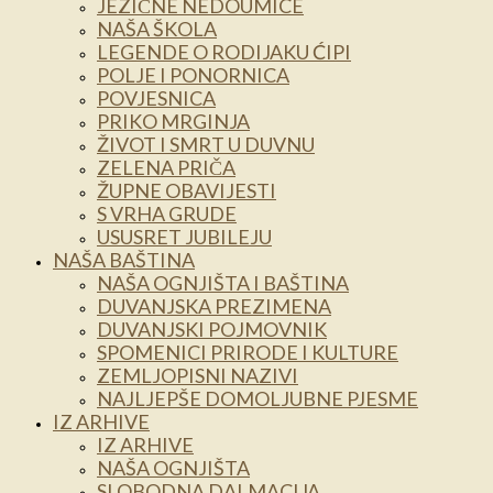
JEZIČNE NEDOUMICE
NAŠA ŠKOLA
LEGENDE O RODIJAKU ĆIPI
POLJE I PONORNICA
POVJESNICA
PRIKO MRGINJA
ŽIVOT I SMRT U DUVNU
ZELENA PRIČA
ŽUPNE OBAVIJESTI
S VRHA GRUDE
USUSRET JUBILEJU
NAŠA BAŠTINA
NAŠA OGNJIŠTA I BAŠTINA
DUVANJSKA PREZIMENA
DUVANJSKI POJMOVNIK
SPOMENICI PRIRODE I KULTURE
ZEMLJOPISNI NAZIVI
NAJLJEPŠE DOMOLJUBNE PJESME
IZ ARHIVE
IZ ARHIVE
NAŠA OGNJIŠTA
SLOBODNA DALMACIJA