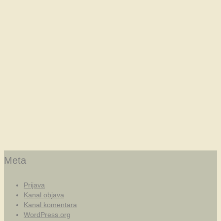
Meta
Prijava
Kanal objava
Kanal komentara
WordPress.org