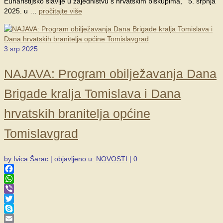
Euharistijsko slavlje u zajedništvu s hrvatskim biskupima, 5. srpnja
2025. u …
pročitajte više
3
srp 2025
NAJAVA: Program obilježavanja Dana
Brigade kralja Tomislava i Dana
hrvatskih branitelja općine
Tomislavgrad
by
Ivica Šarac
|
objavljeno u:
NOVOSTI
|
0
Facebook
WhatsApp
Viber
Twitter
Skype