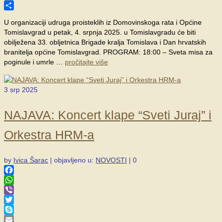
Email
Share
U organizaciji udruga proisteklih iz Domovinskoga rata i Općine
Tomislavgrad u petak, 4. srpnja 2025. u Tomislavgradu će biti
obilježena 33. obljetnica Brigade kralja Tomislava i Dan hrvatskih
branitelja općine Tomislavgrad. PROGRAM: 18:00 – Sveta misa za
poginule i umrle …
pročitajte više
3
srp 2025
NAJAVA: Koncert klape “Sveti Juraj” i
Orkestra HRM-a
by
Ivica Šarac
|
objavljeno u:
NOVOSTI
|
0
Facebook
WhatsApp
Viber
Twitter
Skype