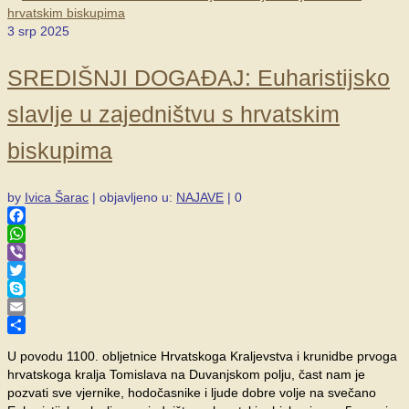
3
srp 2025
SREDIŠNJI DOGAĐAJ: Euharistijsko
slavlje u zajedništvu s hrvatskim
biskupima
by
Ivica Šarac
|
objavljeno u:
NAJAVE
|
0
Facebook
WhatsApp
Viber
Twitter
Skype
Email
Share
U povodu 1100. obljetnice Hrvatskoga Kraljevstva i krunidbe prvoga
hrvatskoga kralja Tomislava na Duvanjskom polju, čast nam je
pozvati sve vjernike, hodočasnike i ljude dobre volje na svečano