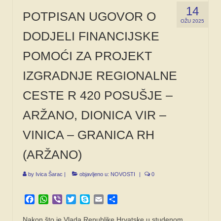
14
POTPISAN UGOVOR O
OŽU 2025
DODJELI FINANCIJSKE
POMOĆI ZA PROJEKT
IZGRADNJE REGIONALNE
CESTE R 420 POSUŠJE –
ARŽANO, DIONICA VIR –
VINICA – GRANICA RH
(ARŽANO)
by
Ivica Šarac
|
objavljeno u:
NOVOSTI
|
0
Facebook
WhatsApp
Viber
Twitter
Skype
Email
Share
Nakon što je Vlada Republike Hrvatske u studenom