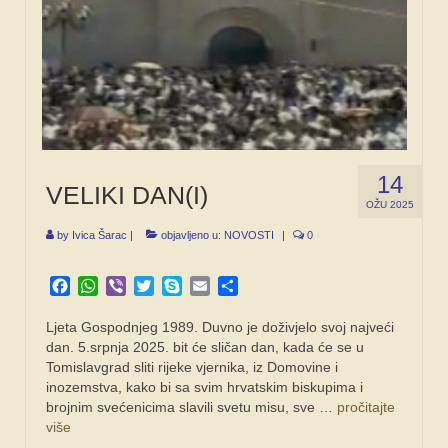
14
VELIKI DAN(I)
OŽU 2025
by
Ivica Šarac
|
objavljeno u:
NOVOSTI
|
0
Facebook
WhatsApp
Viber
Twitter
Skype
Email
Share
Ljeta Gospodnjeg 1989. Duvno je doživjelo svoj najveći
dan. 5.srpnja 2025. bit će sličan dan, kada će se u
Tomislavgrad sliti rijeke vjernika, iz Domovine i
inozemstva, kako bi sa svim hrvatskim biskupima i
brojnim svećenicima slavili svetu misu, sve …
pročitajte
više