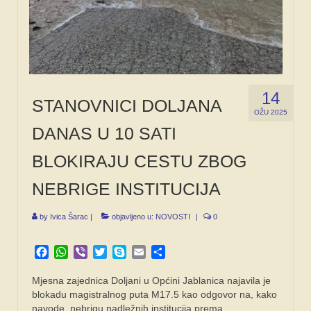
14
STANOVNICI DOLJANA
OŽU 2025
DANAS U 10 SATI
BLOKIRAJU CESTU ZBOG
NEBRIGE INSTITUCIJA
by
Ivica Šarac
|
objavljeno u:
NOVOSTI
|
0
Facebook
WhatsApp
Viber
Twitter
Skype
Email
Share
Mjesna zajednica Doljani u Općini Jablanica najavila je
blokadu magistralnog puta M17.5 kao odgovor na, kako
navode, nebrigu nadležnih institucija prema