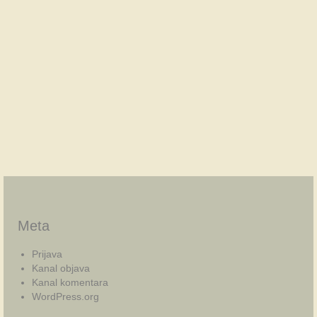
Meta
Prijava
Kanal objava
Kanal komentara
WordPress.org