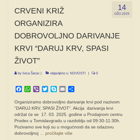
14
CRVENI KRIŽ
OŽU 2025
ORGANIZIRA
DOBROVOLJNO DARIVANJE
KRVI “DARUJ KRV, SPASI
ŽIVOT”
by
Ivica Šarac
|
objavljeno u:
NOVOSTI
|
0
Facebook
WhatsApp
Viber
Twitter
Skype
Email
Share
Organiziramo dobrovoljno darivanje krvi pod nazivom
“DARUJ KRV, SPASI ŽIVOT“. Akcija darivanja krvi
održat će se 17. 03. 2025. godine u Prodajnom centru
Prodex u Tomislavgradu u razdoblju od 09:30-11:30h.
Pozivamo sve koji su u mogućnosti da se odazovu
dobrovoljnoj …
pročitajte više