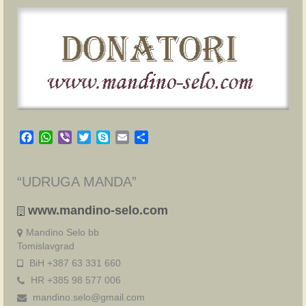
Facebook
WhatsApp
Viber
Twitter
Skype
Email
Share
“UDRUGA MANDA”
www.mandino-selo.com
Mandino Selo bb
Tomislavgrad
BiH +387 63 331 660
HR +385 98 577 006
mandino.selo@gmail.com