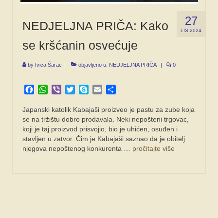
27
NEDJELJNA PRIČA: Kako
LIS 2024
se kršćanin osvećuje
by
Ivica Šarac
|
objavljeno u:
NEDJELJNA PRIČA
|
0
Facebook
WhatsApp
Viber
Twitter
Skype
Email
Share
Japanski katolik Kabajaši proizveo je pastu za zube koja
se na tržištu dobro prodavala. Neki nepošteni trgovac,
koji je taj proizvod prisvojio, bio je uhićen, osuđen i
stavljen u zatvor. Čim je Kabajaši saznao da je obitelj
njegova nepoštenog konkurenta …
pročitajte više