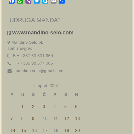
Facebook
WhatsApp
Viber
Twitter
Skype
Email
Share
“UDRUGA MANDA”
www.mandino-selo.com
Mandino Selo bb
Tomislavgrad
BiH +387 63 331 660
HR +385 98 577 006
mandino.selo@gmail.com
listopad 2024
P
U
S
Č
P
S
N
1
2
3
4
5
6
7
8
9
10
11
12
13
14
15
16
17
18
19
20