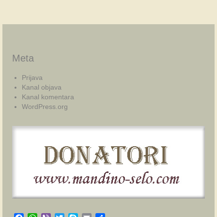
Meta
Prijava
Kanal objava
Kanal komentara
WordPress.org