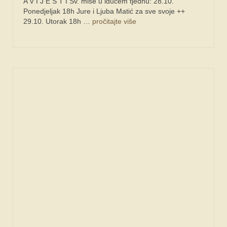
A V I J E S T I Sv. mise u idućem tjednu: 28.10.
Ponedjeljak 18h Jure i Ljuba Matić za sve svoje ++
29.10. Utorak 18h …
pročitajte više