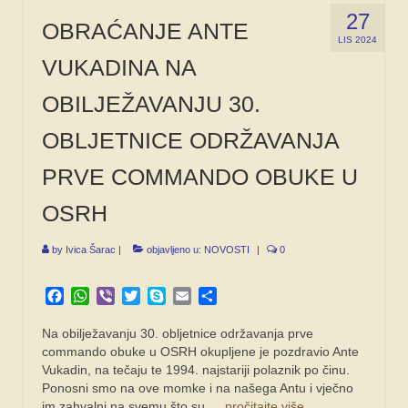
27
OBRAĆANJE ANTE
LIS 2024
VUKADINA NA
OBILJEŽAVANJU 30.
OBLJETNICE ODRŽAVANJA
PRVE COMMANDO OBUKE U
OSRH
by
Ivica Šarac
|
objavljeno u:
NOVOSTI
|
0
Facebook
WhatsApp
Viber
Twitter
Skype
Email
Share
Na obilježavanju 30. obljetnice održavanja prve
commando obuke u OSRH okupljene je pozdravio Ante
Vukadin, na tečaju te 1994. najstariji polaznik po činu.
Ponosni smo na ove momke i na našega Antu i vječno
im zahvalni na svemu što su …
pročitajte više