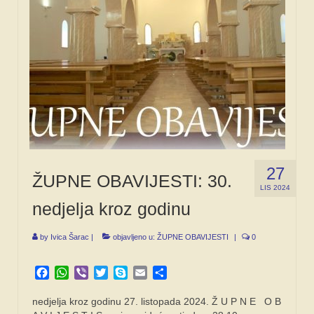
SPONZORI
FORUM
27
ŽUPNE OBAVIJESTI: 30.
LIS 2024
nedjelja kroz godinu
by
Ivica Šarac
|
objavljeno u:
ŽUPNE OBAVIJESTI
|
0
Facebook
WhatsApp
Viber
Twitter
Skype
Email
Share
nedjelja kroz godinu 27. listopada 2024. Ž U P N E O B