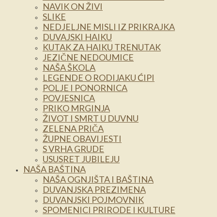
NAVIK ON ŽIVI
SLIKE
NEDJELJNE MISLI IZ PRIKRAJKA
DUVAJSKI HAIKU
KUTAK ZA HAIKU TRENUTAK
JEZIČNE NEDOUMICE
NAŠA ŠKOLA
LEGENDE O RODIJAKU ĆIPI
POLJE I PONORNICA
POVJESNICA
PRIKO MRGINJA
ŽIVOT I SMRT U DUVNU
ZELENA PRIČA
ŽUPNE OBAVIJESTI
S VRHA GRUDE
USUSRET JUBILEJU
NAŠA BAŠTINA
NAŠA OGNJIŠTA I BAŠTINA
DUVANJSKA PREZIMENA
DUVANJSKI POJMOVNIK
SPOMENICI PRIRODE I KULTURE