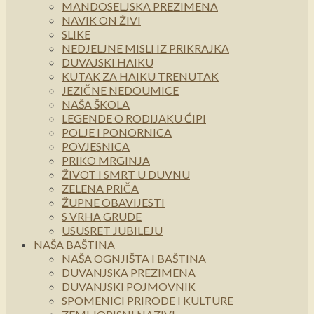
MANDOSELJSKA PREZIMENA
NAVIK ON ŽIVI
SLIKE
NEDJELJNE MISLI IZ PRIKRAJKA
DUVAJSKI HAIKU
KUTAK ZA HAIKU TRENUTAK
JEZIČNE NEDOUMICE
NAŠA ŠKOLA
LEGENDE O RODIJAKU ĆIPI
POLJE I PONORNICA
POVJESNICA
PRIKO MRGINJA
ŽIVOT I SMRT U DUVNU
ZELENA PRIČA
ŽUPNE OBAVIJESTI
S VRHA GRUDE
USUSRET JUBILEJU
NAŠA BAŠTINA
NAŠA OGNJIŠTA I BAŠTINA
DUVANJSKA PREZIMENA
DUVANJSKI POJMOVNIK
SPOMENICI PRIRODE I KULTURE