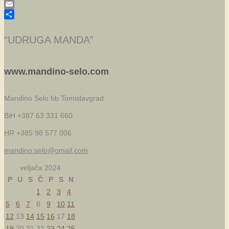
Skype
Email
Share
“UDRUGA MANDA”
www.mandino-selo.com
Mandino Selo bb
Tomislavgrad
BiH +387 63 331 660
HR +385 98 577 006
mandino.selo@gmail.com
veljača 2024
P
U
S
Č
P
S
N
1
2
3
4
5
6
7
8
9
10
11
12
13
14
15
16
17
18
19
20
21
22
23
24
25