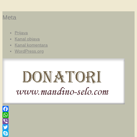
Meta
Prijava
Kanal objava
Kanal komentara
WordPress.org
Facebook
WhatsApp
Viber
Twitter