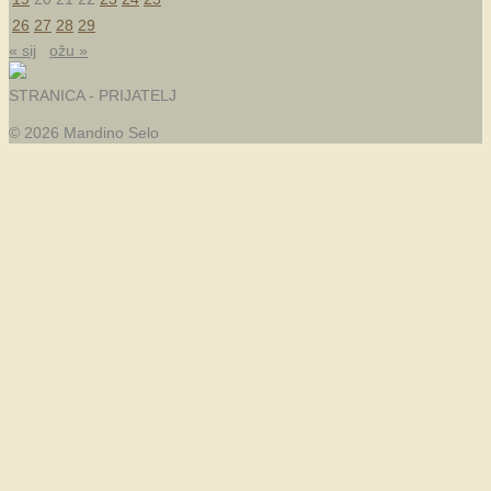
26
27
28
29
« sij
ožu »
STRANICA - PRIJATELJ
© 2026 Mandino Selo