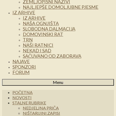
ZEMLJOPISNI NAZIVI
NAJLJEPŠE DOMOLJUBNE PJESME
IZ ARHIVE
IZ ARHIVE
NAŠA OGNJIŠTA
SLOBODNA DALMACIJA
DOMOVINSKI RAT
TRN
NAŠI RATNICI
NEKAD I SAD
SAČUVANO OD ZABORAVA
NAJAVE
SPONZORI
FORUM
Menu
POČETNA
NOVOSTI
STALNE RUBRIKE
NEDJELJNA PRIČA
NIŠTARIJINI ZAPISI