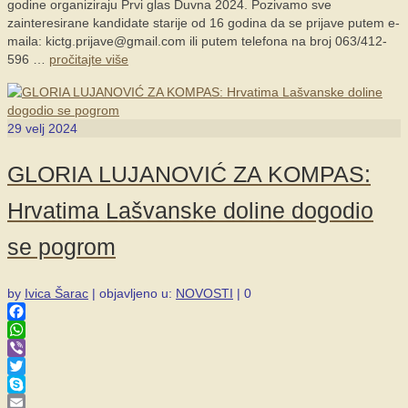
godine organiziraju Prvi glas Duvna 2024. Pozivamo sve
zainteresirane kandidate starije od 16 godina da se prijave putem e-
maila: kictg.prijave@gmail.com ili putem telefona na broj 063/412-
596 …
pročitajte više
29
velj 2024
GLORIA LUJANOVIĆ ZA KOMPAS:
Hrvatima Lašvanske doline dogodio
se pogrom
by
Ivica Šarac
|
objavljeno u:
NOVOSTI
|
0
Facebook
WhatsApp
Viber
Twitter
Skype