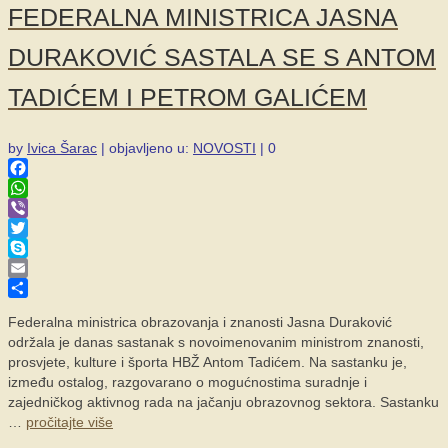
FEDERALNA MINISTRICA JASNA
DURAKOVIĆ SASTALA SE S ANTOM
TADIĆEM I PETROM GALIĆEM
by
Ivica Šarac
|
objavljeno u:
NOVOSTI
|
0
Facebook
WhatsApp
Viber
Twitter
Skype
Email
Share
Federalna ministrica obrazovanja i znanosti Jasna Duraković
održala je danas sastanak s novoimenovanim ministrom znanosti,
prosvjete, kulture i športa HBŽ Antom Tadićem. Na sastanku je,
između ostalog, razgovarano o mogućnostima suradnje i
zajedničkog aktivnog rada na jačanju obrazovnog sektora. Sastanku
…
pročitajte više