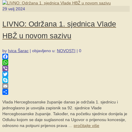
29
velj 2024
LIVNO: Održana 1. sjednica Vlade
HBŽ u novom sazivu
by
Ivica Šarac
|
objavljeno u:
NOVOSTI
|
0
Facebook
WhatsApp
Viber
Twitter
Skype
Email
Share
Vlada Hercegbosanske županije danas je održala 1. sjednicu i
jednoglasno je usvojila zapisnik sa 92. sjednice Vlade
Hercegbosanske županije. Također, na početku sjednice donijela je
Odluku kojom se daje suglasnost na Ugovor o prijenosu koncesije,
odnosno na potpuni prijenos prava …
pročitajte više