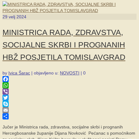
29
velj 2024
MINISTRICA RADA, ZDRAVSTVA,
SOCIJALNE SKRBI I PROGNANIH
HBŽ POSJETILA TOMISLAVGRAD
by
Ivica Šarac
|
objavljeno u:
NOVOSTI
|
0
Facebook
WhatsApp
Viber
Twitter
Skype
Email
Share
Jučer je Ministrica rada, zdravstva, socijalne skrbi i prognanih
Hercegbosanske županije Dijana Novković Pećanac s pomoćnikom