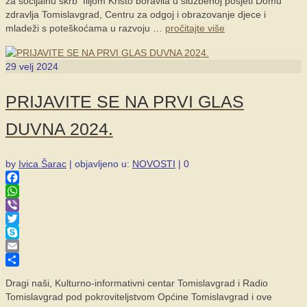
za socijalnu skrb Ilijom Krišto boravila u službenoj posjeti Domu
zdravlja Tomislavgrad, Centru za odgoj i obrazovanje djece i
mladeži s poteškoćama u razvoju …
pročitajte više
29
velj 2024
PRIJAVITE SE NA PRVI GLAS
DUVNA 2024.
by
Ivica Šarac
|
objavljeno u:
NOVOSTI
|
0
Facebook
WhatsApp
Viber
Twitter
Skype
Email
Share
Dragi naši, Kulturno-informativni centar Tomislavgrad i Radio
Tomislavgrad pod pokroviteljstvom Općine Tomislavgrad i ove