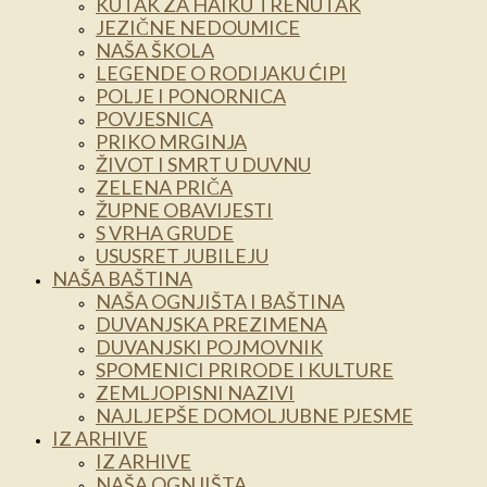
KUTAK ZA HAIKU TRENUTAK
JEZIČNE NEDOUMICE
NAŠA ŠKOLA
LEGENDE O RODIJAKU ĆIPI
POLJE I PONORNICA
POVJESNICA
PRIKO MRGINJA
ŽIVOT I SMRT U DUVNU
ZELENA PRIČA
ŽUPNE OBAVIJESTI
S VRHA GRUDE
USUSRET JUBILEJU
NAŠA BAŠTINA
NAŠA OGNJIŠTA I BAŠTINA
DUVANJSKA PREZIMENA
DUVANJSKI POJMOVNIK
SPOMENICI PRIRODE I KULTURE
ZEMLJOPISNI NAZIVI
NAJLJEPŠE DOMOLJUBNE PJESME
IZ ARHIVE
IZ ARHIVE
NAŠA OGNJIŠTA