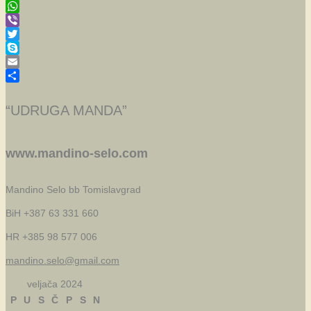
Facebook
WhatsApp
Viber
Twitter
Skype
Email
Share
“UDRUGA MANDA”
www.mandino-selo.com
Mandino Selo bb
Tomislavgrad
BiH +387 63 331 660
HR +385 98 577 006
mandino.selo@gmail.com
veljača 2024
P
U
S
Č
P
S
N