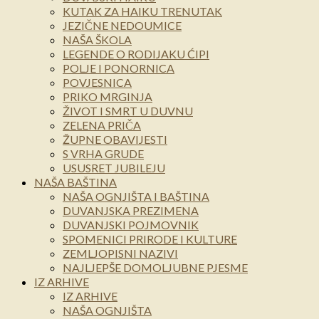
KUTAK ZA HAIKU TRENUTAK
JEZIČNE NEDOUMICE
NAŠA ŠKOLA
LEGENDE O RODIJAKU ĆIPI
POLJE I PONORNICA
POVJESNICA
PRIKO MRGINJA
ŽIVOT I SMRT U DUVNU
ZELENA PRIČA
ŽUPNE OBAVIJESTI
S VRHA GRUDE
USUSRET JUBILEJU
NAŠA BAŠTINA
NAŠA OGNJIŠTA I BAŠTINA
DUVANJSKA PREZIMENA
DUVANJSKI POJMOVNIK
SPOMENICI PRIRODE I KULTURE
ZEMLJOPISNI NAZIVI
NAJLJEPŠE DOMOLJUBNE PJESME
IZ ARHIVE
IZ ARHIVE
NAŠA OGNJIŠTA