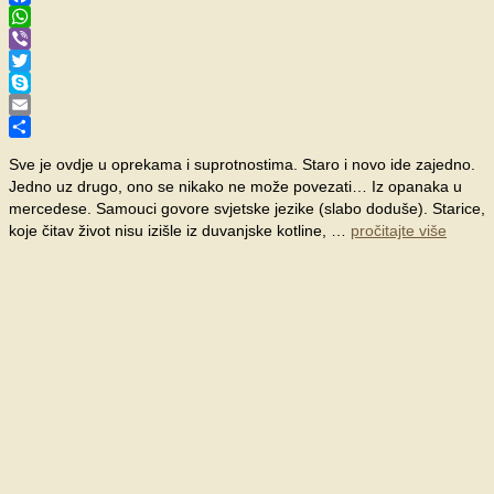
Facebook
WhatsApp
Viber
Twitter
Skype
Email
Share
Sve je ovdje u oprekama i suprotnostima. Staro i novo ide zajedno.
Jedno uz drugo, ono se nikako ne može povezati… Iz opanaka u
mercedese. Samouci govore svjetske jezike (slabo doduše). Starice,
koje čitav život nisu izišle iz duvanjske kotline, …
pročitajte više