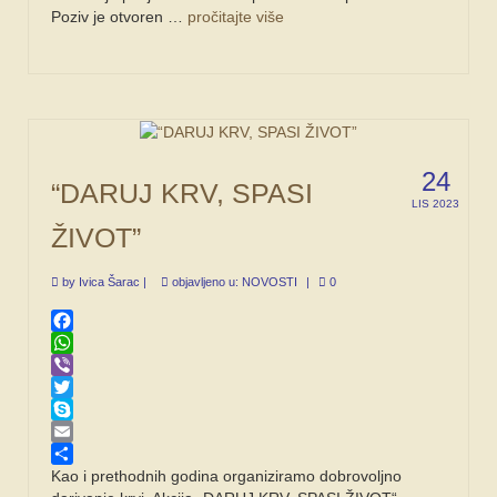
Poziv je otvoren …
pročitajte više
24
“DARUJ KRV, SPASI
LIS 2023
ŽIVOT”
by
Ivica Šarac
|
objavljeno u:
NOVOSTI
|
0
Facebook
WhatsApp
Viber
Twitter
Skype
Email
Share
Kao i prethodnih godina organiziramo dobrovoljno