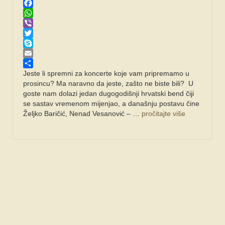
Facebook
WhatsApp
Viber
Twitter
Skype
Email
Share
Jeste li spremni za koncerte koje vam pripremamo u
prosincu? Ma naravno da jeste, zašto ne biste bili? U
goste nam dolazi jedan dugogodišnji hrvatski bend čiji
se sastav vremenom mijenjao, a današnju postavu čine
Željko Baričić, Nenad Vesanović – …
pročitajte više