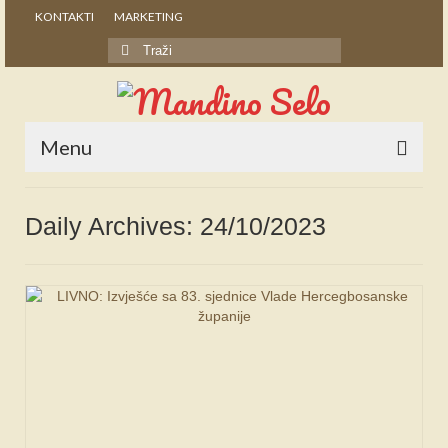
KONTAKTI
MARKETING
Search
for:
Menu
POČETNA
Daily Archives: 24/10/2023
NOVOSTI
STALNE RUBRIKE
NAŠA BAŠTINA
IZ ARHIVE
NAJAVE
SPONZORI