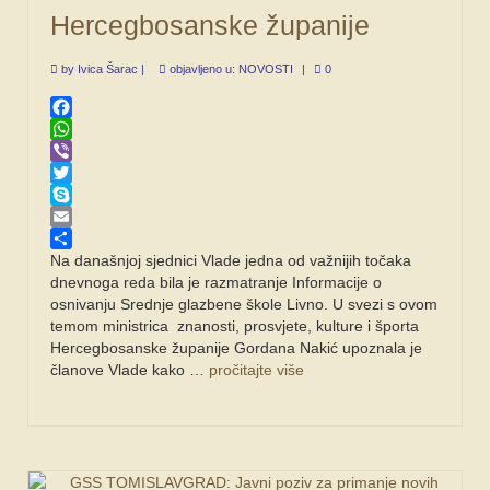
Hercegbosanske županije
by
Ivica Šarac
|
objavljeno u:
NOVOSTI
|
0
Facebook
WhatsApp
Viber
Twitter
Skype
Email
Share
Na današnjoj sjednici Vlade jedna od važnijih točaka
dnevnoga reda bila je razmatranje Informacije o
osnivanju Srednje glazbene škole Livno. U svezi s ovom
temom ministrica znanosti, prosvjete, kulture i športa
Hercegbosanske županije Gordana Nakić upoznala je
članove Vlade kako …
pročitajte više