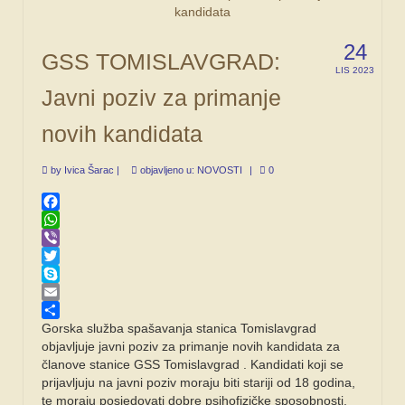
24
GSS TOMISLAVGRAD:
LIS 2023
Javni poziv za primanje
novih kandidata
by
Ivica Šarac
|
objavljeno u:
NOVOSTI
|
0
Facebook
WhatsApp
Viber
Twitter
Skype
Email
Share
Gorska služba spašavanja stanica Tomislavgrad
objavljuje javni poziv za primanje novih kandidata za
članove stanice GSS Tomislavgrad . Kandidati koji se
prijavljuju na javni poziv moraju biti stariji od 18 godina,
te moraju posjedovati dobre psihofizičke sposobnosti.