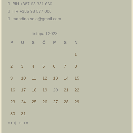
BiH +387 63 331 660
HR +385 98 577 006
mandino.selo@gmail.com
listopad 2023
P
U
S
Č
P
S
N
1
2
3
4
5
6
7
8
9
10
11
12
13
14
15
16
17
18
19
20
21
22
23
24
25
26
27
28
29
30
31
« ruj
stu »