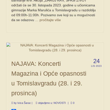
darivanje krvi. Akcija „DARUJ KRV, SPASI ŽIVOT“
održati će se 30. listopada 2023. godine u učionicama
gimnazije Marka Marulića u Tomislavgradu u razdoblju
od 09:00h-11:00h. Pozivamo sve koji su u mogućnosti
da se odazovu …
pročitajte više
24
NAJAVA: Koncerti
LIS 2023
Magazina i Opće opasnosti
u Tomislavgradu (28. i 29.
prosinca)
by
Ivica Šarac
|
objavljeno u:
NOVOSTI
|
0