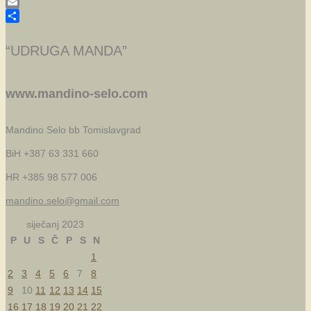
Skype
Email
Share
“UDRUGA MANDA”
www.mandino-selo.com
Mandino Selo bb
Tomislavgrad
BiH +387 63 331 660
HR +385 98 577 006
mandino.selo@gmail.com
siječanj 2023
P
U
S
Č
P
S
N
1
2
3
4
5
6
7
8
9
10
11
12
13
14
15
16
17
18
19
20
21
22