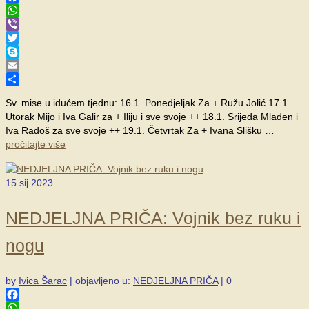
Facebook
WhatsApp
Viber
Twitter
Skype
Email
Share
Sv. mise u idućem tjednu: 16.1. Ponedjeljak Za + Ružu Jolić 17.1.
Utorak Mijo i Iva Galir za + Iliju i sve svoje ++ 18.1. Srijeda Mladen i
Iva Radoš za sve svoje ++ 19.1. Četvrtak Za + Ivana Slišku …
pročitajte više
15
sij 2023
NEDJELJNA PRIČA: Vojnik bez ruku i
nogu
by
Ivica Šarac
|
objavljeno u:
NEDJELJNA PRIČA
|
0
Facebook