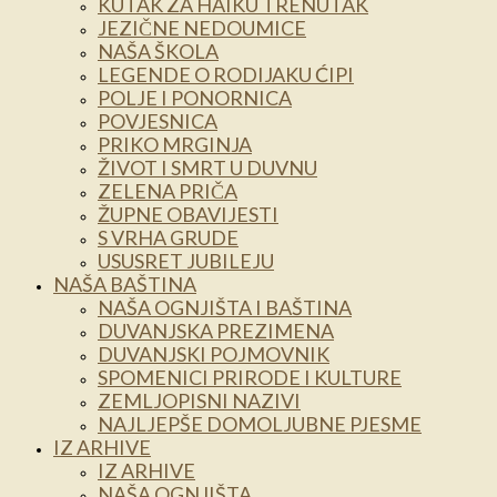
KUTAK ZA HAIKU TRENUTAK
JEZIČNE NEDOUMICE
NAŠA ŠKOLA
LEGENDE O RODIJAKU ĆIPI
POLJE I PONORNICA
POVJESNICA
PRIKO MRGINJA
ŽIVOT I SMRT U DUVNU
ZELENA PRIČA
ŽUPNE OBAVIJESTI
S VRHA GRUDE
USUSRET JUBILEJU
NAŠA BAŠTINA
NAŠA OGNJIŠTA I BAŠTINA
DUVANJSKA PREZIMENA
DUVANJSKI POJMOVNIK
SPOMENICI PRIRODE I KULTURE
ZEMLJOPISNI NAZIVI
NAJLJEPŠE DOMOLJUBNE PJESME
IZ ARHIVE
IZ ARHIVE
NAŠA OGNJIŠTA