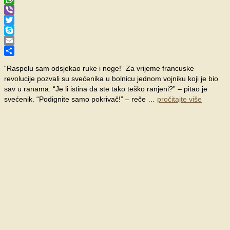
WhatsApp
Viber
Twitter
Skype
Email
Share
“Raspelu sam odsjekao ruke i noge!” Za vrijeme francuske
revolucije pozvali su svećenika u bol­nicu jednom vojniku koji je bio
sav u ranama. “Je li istina da ste tako teško ranjeni?” – pitao je
svećenik. “Podignite samo pokrivač!” – reče …
pročitajte više