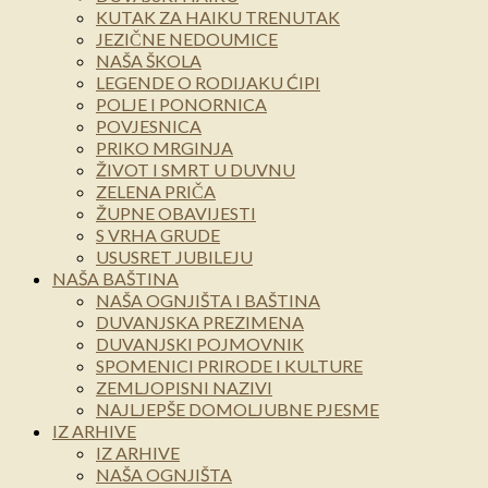
KUTAK ZA HAIKU TRENUTAK
JEZIČNE NEDOUMICE
NAŠA ŠKOLA
LEGENDE O RODIJAKU ĆIPI
POLJE I PONORNICA
POVJESNICA
PRIKO MRGINJA
ŽIVOT I SMRT U DUVNU
ZELENA PRIČA
ŽUPNE OBAVIJESTI
S VRHA GRUDE
USUSRET JUBILEJU
NAŠA BAŠTINA
NAŠA OGNJIŠTA I BAŠTINA
DUVANJSKA PREZIMENA
DUVANJSKI POJMOVNIK
SPOMENICI PRIRODE I KULTURE
ZEMLJOPISNI NAZIVI
NAJLJEPŠE DOMOLJUBNE PJESME
IZ ARHIVE
IZ ARHIVE
NAŠA OGNJIŠTA