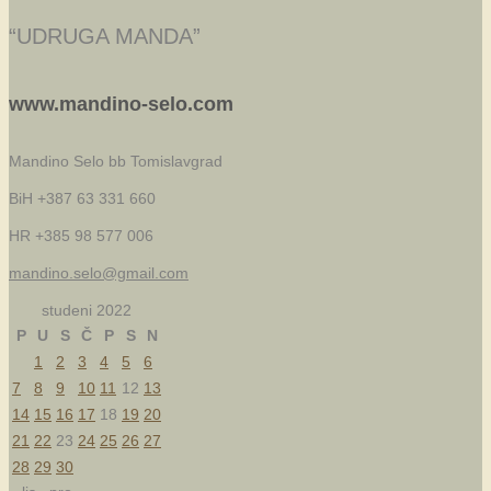
Share
“UDRUGA MANDA”
www.mandino-selo.com
Mandino Selo bb
Tomislavgrad
BiH +387 63 331 660
HR +385 98 577 006
mandino.selo@gmail.com
studeni 2022
P
U
S
Č
P
S
N
1
2
3
4
5
6
7
8
9
10
11
12
13
14
15
16
17
18
19
20
21
22
23
24
25
26
27
28
29
30