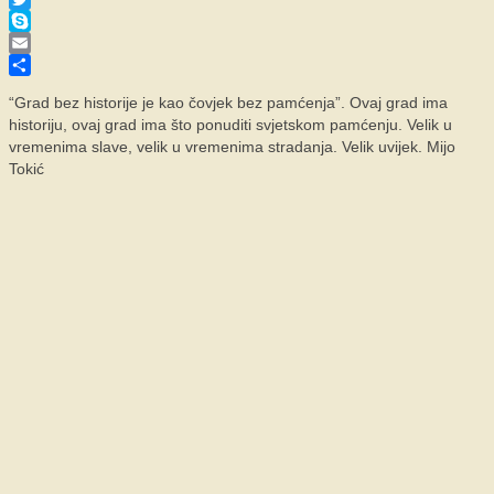
Twitter
Skype
Email
Share
“Grad bez historije je kao čovjek bez pamćenja”. Ovaj grad ima
historiju, ovaj grad ima što ponuditi svjetskom pamćenju. Velik u
vremenima slave, velik u vremenima stradanja. Velik uvijek. Mijo
Tokić