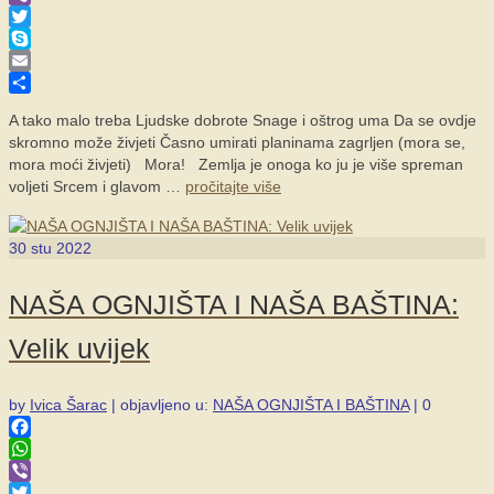
Viber
Twitter
Skype
Email
Share
A tako malo treba Ljudske dobrote Snage i oštrog uma Da se ovdje
skromno može živjeti Časno umirati planinama zagrljen (mora se,
mora moći živjeti) Mora! Zemlja je onoga ko ju je više spreman
voljeti Srcem i glavom …
pročitajte više
30
stu 2022
NAŠA OGNJIŠTA I NAŠA BAŠTINA:
Velik uvijek
by
Ivica Šarac
|
objavljeno u:
NAŠA OGNJIŠTA I BAŠTINA
|
0
Facebook
WhatsApp
Viber