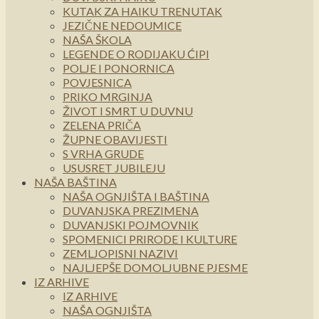
KUTAK ZA HAIKU TRENUTAK
JEZIČNE NEDOUMICE
NAŠA ŠKOLA
LEGENDE O RODIJAKU ĆIPI
POLJE I PONORNICA
POVJESNICA
PRIKO MRGINJA
ŽIVOT I SMRT U DUVNU
ZELENA PRIČA
ŽUPNE OBAVIJESTI
S VRHA GRUDE
USUSRET JUBILEJU
NAŠA BAŠTINA
NAŠA OGNJIŠTA I BAŠTINA
DUVANJSKA PREZIMENA
DUVANJSKI POJMOVNIK
SPOMENICI PRIRODE I KULTURE
ZEMLJOPISNI NAZIVI
NAJLJEPŠE DOMOLJUBNE PJESME
IZ ARHIVE
IZ ARHIVE
NAŠA OGNJIŠTA