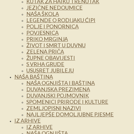
KUTAK ZA HAIKU TRENUTAK
JEZIČNE NEDOUMICE
NAŠA ŠKOLA
LEGENDE O RODIJAKU ĆIPI
POLJE I PONORNICA
POVJESNICA
PRIKO MRGINJA
ŽIVOT I SMRT U DUVNU
ZELENA PRIČA
ŽUPNE OBAVIJESTI
S VRHA GRUDE
USUSRET JUBILEJU
NAŠA BAŠTINA
NAŠA OGNJIŠTA I BAŠTINA
DUVANJSKA PREZIMENA
DUVANJSKI POJMOVNIK
SPOMENICI PRIRODE I KULTURE
ZEMLJOPISNI NAZIVI
NAJLJEPŠE DOMOLJUBNE PJESME
IZ ARHIVE
IZ ARHIVE
NAŠA OGNJIŠTA