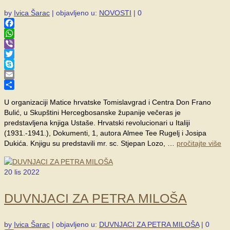
by
Ivica Šarac
|
objavljeno u:
NOVOSTI
|
0
Facebook
WhatsApp
Viber
Twitter
Skype
Email
Share
U organizaciji Matice hrvatske Tomislavgrad i Centra Don Frano
Bulić, u Skupštini Hercegbosanske županije večeras je
predstavljena knjiga Ustaše. Hrvatski revolucionari u Italiji
(1931.-1941.), Dokumenti, 1, autora Almee Tee Rugelj i Josipa
Dukića. Knjigu su predstavili mr. sc. Stjepan Lozo, …
pročitajte više
20
lis 2022
DUVNJACI ZA PETRA MILOŠA
by
Ivica Šarac
|
objavljeno u:
DUVNJACI ZA PETRA MILOŠA
|
0