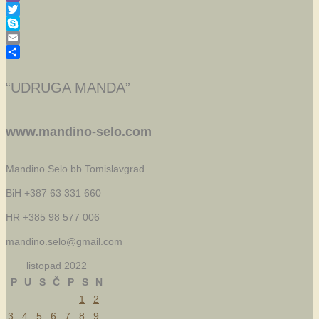
Viber
Twitter
Skype
Email
Share
“UDRUGA MANDA”
www.mandino-selo.com
Mandino Selo bb
Tomislavgrad
BiH +387 63 331 660
HR +385 98 577 006
mandino.selo@gmail.com
listopad 2022
P
U
S
Č
P
S
N
1
2
3
4
5
6
7
8
9