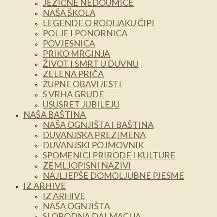
JEZIČNE NEDOUMICE
NAŠA ŠKOLA
LEGENDE O RODIJAKU ĆIPI
POLJE I PONORNICA
POVJESNICA
PRIKO MRGINJA
ŽIVOT I SMRT U DUVNU
ZELENA PRIČA
ŽUPNE OBAVIJESTI
S VRHA GRUDE
USUSRET JUBILEJU
NAŠA BAŠTINA
NAŠA OGNJIŠTA I BAŠTINA
DUVANJSKA PREZIMENA
DUVANJSKI POJMOVNIK
SPOMENICI PRIRODE I KULTURE
ZEMLJOPISNI NAZIVI
NAJLJEPŠE DOMOLJUBNE PJESME
IZ ARHIVE
IZ ARHIVE
NAŠA OGNJIŠTA
SLOBODNA DALMACIJA