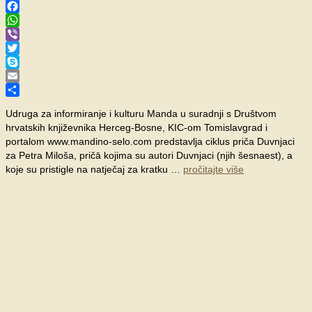
Facebook
WhatsApp
Viber
Twitter
Skype
Email
Share
Udruga za informiranje i kulturu Manda u suradnji s Društvom
hrvatskih književnika Herceg-Bosne, KIC-om Tomislavgrad i
portalom www.mandino-selo.com predstavlja ciklus priča Duvnjaci
za Petra Miloša, pričā kojima su autori Duvnjaci (njih šesnaest), a
koje su pristigle na natječaj za kratku …
pročitajte više