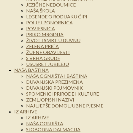
JEZIČNE NEDOUMICE
NAŠA ŠKOLA
LEGENDE O RODIJAKU ĆIPI
POLJE I PONORNICA
POVJESNICA
PRIKO MRGINJA
ŽIVOT I SMRT U DUVNU
ZELENA PRIČA
ŽUPNE OBAVIJESTI
S VRHA GRUDE
USUSRET JUBILEJU
NAŠA BAŠTINA
NAŠA OGNJIŠTA I BAŠTINA
DUVANJSKA PREZIMENA
DUVANJSKI POJMOVNIK
SPOMENICI PRIRODE I KULTURE
ZEMLJOPISNI NAZIVI
NAJLJEPŠE DOMOLJUBNE PJESME
IZ ARHIVE
IZ ARHIVE
NAŠA OGNJIŠTA
SLOBODNA DALMACIJA