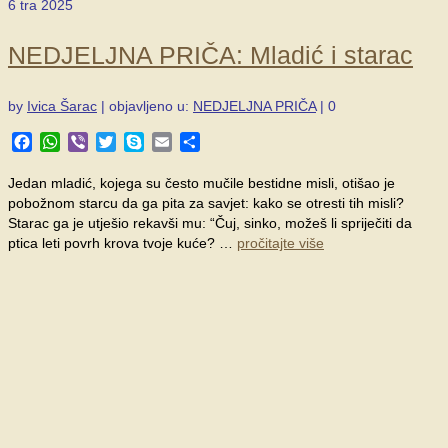
6
tra 2025
NEDJELJNA PRIČA: Mladić i starac
by
Ivica Šarac
|
objavljeno u:
NEDJELJNA PRIČA
|
0
Facebook
WhatsApp
Viber
Twitter
Skype
Email
Share
Jedan mladić, kojega su često mučile bestidne misli, otišao je
pobožnom starcu da ga pita za savjet: kako se otresti tih misli?
Starac ga je utješio rekavši mu: “Čuj, sinko, možeš li spriječiti da
ptica leti povrh krova tvoje kuće? …
pročitajte više