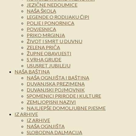
JEZIČNE NEDOUMICE
NAŠA ŠKOLA
LEGENDE O RODIJAKU ĆIPI
POLJE I PONORNICA
POVJESNICA
PRIKO MRGINJA
ŽIVOT I SMRT U DUVNU
ZELENA PRIČA
ŽUPNE OBAVIJESTI
S VRHA GRUDE
USUSRET JUBILEJU
NAŠA BAŠTINA
NAŠA OGNJIŠTA I BAŠTINA
DUVANJSKA PREZIMENA
DUVANJSKI POJMOVNIK
SPOMENICI PRIRODE I KULTURE
ZEMLJOPISNI NAZIVI
NAJLJEPŠE DOMOLJUBNE PJESME
IZ ARHIVE
IZ ARHIVE
NAŠA OGNJIŠTA
SLOBODNA DALMACIJA