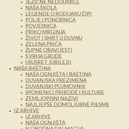
JEZIČNE NEDOUMICE
NAŠA ŠKOLA
LEGENDE O RODIJAKU ĆIPI
POLJE I PONORNICA
POVJESNICA
PRIKO MRGINJA
ŽIVOT I SMRT U DUVNU
ZELENA PRIČA
ŽUPNE OBAVIJESTI
S VRHA GRUDE
USUSRET JUBILEJU
NAŠA BAŠTINA
NAŠA OGNJIŠTA I BAŠTINA
DUVANJSKA PREZIMENA
DUVANJSKI POJMOVNIK
SPOMENICI PRIRODE I KULTURE
ZEMLJOPISNI NAZIVI
NAJLJEPŠE DOMOLJUBNE PJESME
IZ ARHIVE
IZ ARHIVE
NAŠA OGNJIŠTA
SLOBODNA DALMACIJA