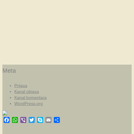
Meta
Prijava
Kanal objava
Kanal komentara
WordPress.org
Facebook
WhatsApp
Viber
Twitter
Skype
Email
Share