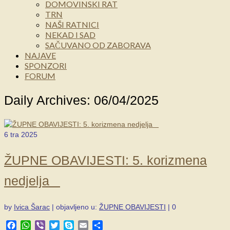
DOMOVINSKI RAT
TRN
NAŠI RATNICI
NEKAD I SAD
SAČUVANO OD ZABORAVA
NAJAVE
SPONZORI
FORUM
Daily Archives: 06/04/2025
6
tra 2025
ŽUPNE OBAVIJESTI: 5. korizmena
nedjelja
by
Ivica Šarac
|
objavljeno u:
ŽUPNE OBAVIJESTI
|
0
Facebook
WhatsApp
Viber
Twitter
Skype
Email
Share