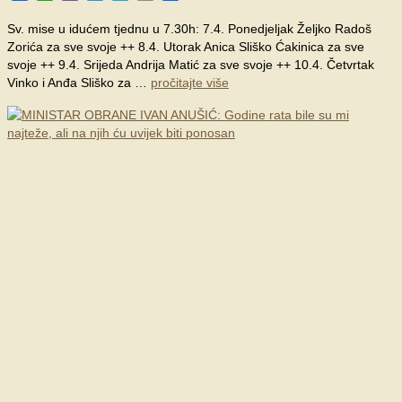
Sv. mise u idućem tjednu u 7.30h: 7.4. Ponedjeljak Željko Radoš
Zorića za sve svoje ++ 8.4. Utorak Anica Sliško Ćakinica za sve
svoje ++ 9.4. Srijeda Andrija Matić za sve svoje ++ 10.4. Četvrtak
Vinko i Anđa Sliško za …
pročitajte više