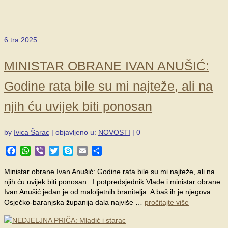
6
tra 2025
MINISTAR OBRANE IVAN ANUŠIĆ:
Godine rata bile su mi najteže, ali na
njih ću uvijek biti ponosan
by
Ivica Šarac
|
objavljeno u:
NOVOSTI
|
0
Facebook
WhatsApp
Viber
Twitter
Skype
Email
Share
Ministar obrane Ivan Anušić: Godine rata bile su mi najteže, ali na
njih ću uvijek biti ponosan I potpredsjednik Vlade i ministar obrane
Ivan Anušić jedan je od maloljetnih branitelja. A baš ih je njegova
Osječko-baranjska županija dala najviše …
pročitajte više