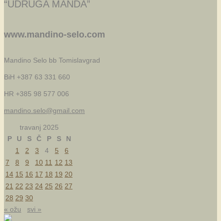
“UDRUGA MANDA”
www.mandino-selo.com
Mandino Selo bb
Tomislavgrad
BiH +387 63 331 660
HR +385 98 577 006
mandino.selo@gmail.com
travanj 2025
P
U
S
Č
P
S
N
1
2
3
4
5
6
7
8
9
10
11
12
13
14
15
16
17
18
19
20
21
22
23
24
25
26
27
28
29
30
« ožu
svi »