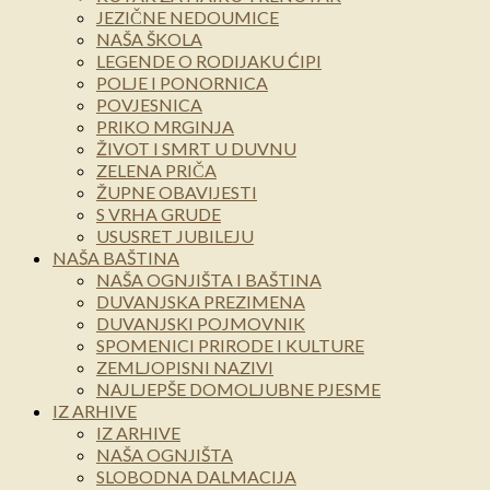
JEZIČNE NEDOUMICE
NAŠA ŠKOLA
LEGENDE O RODIJAKU ĆIPI
POLJE I PONORNICA
POVJESNICA
PRIKO MRGINJA
ŽIVOT I SMRT U DUVNU
ZELENA PRIČA
ŽUPNE OBAVIJESTI
S VRHA GRUDE
USUSRET JUBILEJU
NAŠA BAŠTINA
NAŠA OGNJIŠTA I BAŠTINA
DUVANJSKA PREZIMENA
DUVANJSKI POJMOVNIK
SPOMENICI PRIRODE I KULTURE
ZEMLJOPISNI NAZIVI
NAJLJEPŠE DOMOLJUBNE PJESME
IZ ARHIVE
IZ ARHIVE
NAŠA OGNJIŠTA
SLOBODNA DALMACIJA