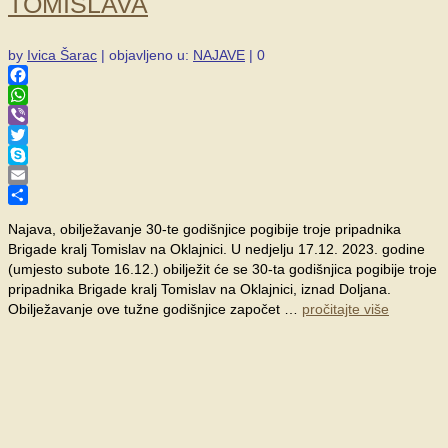
TOMISLAVA
by
Ivica Šarac
|
objavljeno u:
NAJAVE
|
0
Facebook
WhatsApp
Viber
Twitter
Skype
Email
Share
Najava, obilježavanje 30-te godišnjice pogibije troje pripadnika
Brigade kralj Tomislav na Oklajnici. U nedjelju 17.12. 2023. godine
(umjesto subote 16.12.) obilježit će se 30-ta godišnjica pogibije troje
pripadnika Brigade kralj Tomislav na Oklajnici, iznad Doljana.
Obilježavanje ove tužne godišnjice započet …
pročitajte više