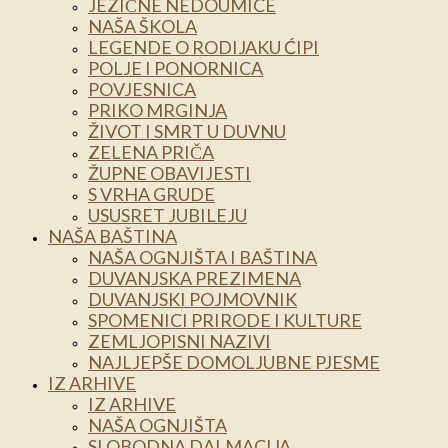
JEZIČNE NEDOUMICE
NAŠA ŠKOLA
LEGENDE O RODIJAKU ĆIPI
POLJE I PONORNICA
POVJESNICA
PRIKO MRGINJA
ŽIVOT I SMRT U DUVNU
ZELENA PRIČA
ŽUPNE OBAVIJESTI
S VRHA GRUDE
USUSRET JUBILEJU
NAŠA BAŠTINA
NAŠA OGNJIŠTA I BAŠTINA
DUVANJSKA PREZIMENA
DUVANJSKI POJMOVNIK
SPOMENICI PRIRODE I KULTURE
ZEMLJOPISNI NAZIVI
NAJLJEPŠE DOMOLJUBNE PJESME
IZ ARHIVE
IZ ARHIVE
NAŠA OGNJIŠTA
SLOBODNA DALMACIJA