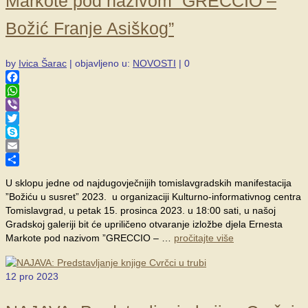
Markote pod nazivom ”GRECCIO –
Božić Franje Asiškog”
by
Ivica Šarac
|
objavljeno u:
NOVOSTI
|
0
Facebook
WhatsApp
Viber
Twitter
Skype
Email
Share
U sklopu jedne od najdugovječnijih tomislavgradskih manifestacija
”Božiću u susret” 2023. u organizaciji Kulturno-informativnog centra
Tomislavgrad, u petak 15. prosinca 2023. u 18:00 sati, u našoj
Gradskoj galeriji bit će upriličeno otvaranje izložbe djela Ernesta
Markote pod nazivom ”GRECCIO – …
pročitajte više
12
pro 2023