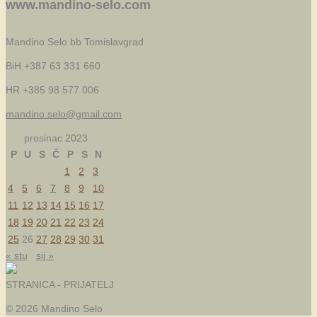
www.mandino-selo.com
Mandino Selo bb
Tomislavgrad
BiH +387 63 331 660
HR +385 98 577 006
mandino.selo@gmail.com
prosinac 2023
P
U
S
Č
P
S
N
1
2
3
4
5
6
7
8
9
10
11
12
13
14
15
16
17
18
19
20
21
22
23
24
25
26
27
28
29
30
31
« stu
sij »
STRANICA - PRIJATELJ
© 2026 Mandino Selo