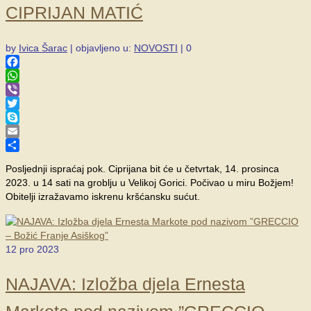
CIPRIJAN MATIĆ
by
Ivica Šarac
|
objavljeno u:
NOVOSTI
|
0
Facebook
WhatsApp
Viber
Twitter
Skype
Email
Share
Posljednji ispraćaj pok. Ciprijana bit će u četvrtak, 14. prosinca
2023. u 14 sati na groblju u Velikoj Gorici. Počivao u miru Božjem!
Obitelji izražavamo iskrenu kršćansku sućut.
12
pro 2023
NAJAVA: Izložba djela Ernesta