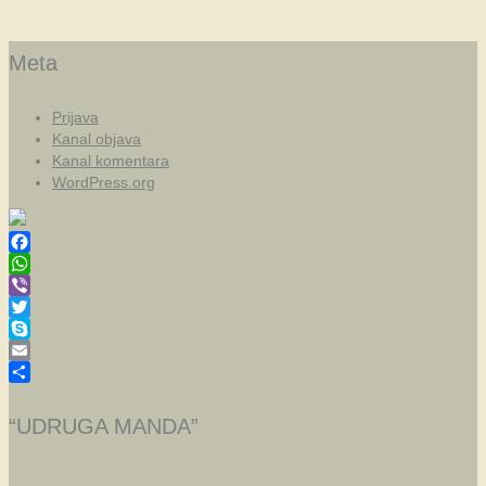
Meta
Prijava
Kanal objava
Kanal komentara
WordPress.org
Facebook
WhatsApp
Viber
Twitter
Skype
Email
Share
“UDRUGA MANDA”