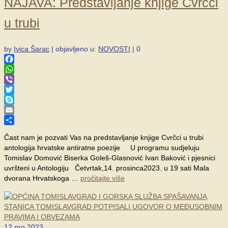
NAJAVA: Predstavljanje knjige Cvrčci
u trubi
by
Ivica Šarac
|
objavljeno u:
NOVOSTI
|
0
Facebook
WhatsApp
Viber
Twitter
Skype
Email
Share
Čast nam je pozvati Vas na predstavljanje knjige Cvrčci u trubi
antologija hrvatske antiratne poezije U programu sudjeluju
Tomislav Domović Biserka Goleš-Glasnović Ivan Baković i pjesnici
uvršteni u Antologiju Četvrtak,14. prosinca2023. u 19 sati Mala
dvorana Hrvatskoga …
pročitajte više
12
pro 2023