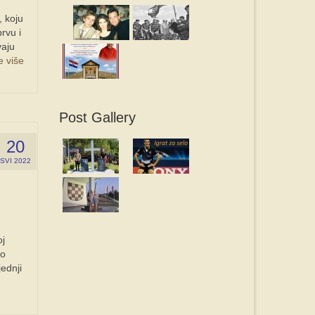
 koju
rvu i
vaju
e više
Post Gallery
20
SVI 2022
oj
ko
ednji