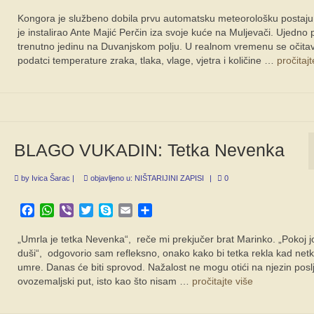
Kongora je službeno dobila prvu automatsku meteorološku postaju,
je instalirao Ante Majić Perčin iza svoje kuće na Muljevači. Ujedno p
trenutno jedinu na Duvanjskom polju. U realnom vremenu se očita
podatci temperature zraka, tlaka, vlage, vjetra i količine …
pročitajt
BLAGO VUKADIN: Tetka Nevenka
by
Ivica Šarac
|
objavljeno u:
NIŠTARIJINI ZAPISI
|
0
Facebook
WhatsApp
Viber
Twitter
Skype
Email
Share
„Umrla je tetka Nevenka“, reče mi prekjučer brat Marinko. „Pokoj j
duši“, odgovorio sam refleksno, onako kako bi tetka rekla kad net
umre. Danas će biti sprovod. Nažalost ne mogu otići na njezin poslj
ovozemaljski put, isto kao što nisam …
pročitajte više