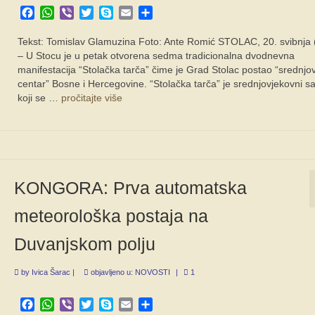
Facebook
WhatsApp
Viber
Twitter
Skype
Email
Share
Tekst: Tomislav Glamuzina Foto: Ante Romić STOLAC, 20. svibnja
– U Stocu je u petak otvorena sedma tradicionalna dvodnevna
manifestacija “Stolačka tarča” čime je Grad Stolac postao “srednjo
centar” Bosne i Hercegovine. “Stolačka tarča” je srednjovjekovni s
koji se …
pročitajte više
KONGORA: Prva automatska
meteorološka postaja na
Duvanjskom polju
by
Ivica Šarac
|
objavljeno u:
NOVOSTI
|
1
Facebook
WhatsApp
Viber
Twitter
Skype
Email
Share