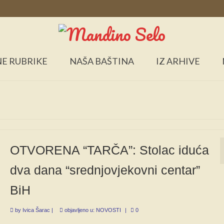
E RUBRIKE
NAŠA BAŠTINA
IZ ARHIVE
OTVORENA “TARČA”: Stolac iduća
dva dana “srednjovjekovni centar”
BiH
by
Ivica Šarac
|
objavljeno u:
NOVOSTI
|
0