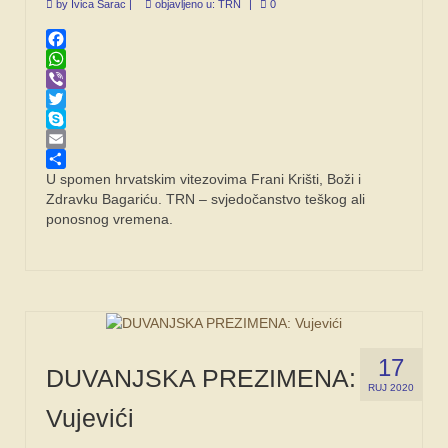
by
Ivica Šarac
|
objavljeno u:
TRN
|
0
SPONZORI
FORUM
Facebook
WhatsApp
Viber
Twitter
Skype
Email
Share
U spomen hrvatskim vitezovima Frani Krišti, Boži i
Zdravku Bagariću. TRN – svjedočanstvo teškog ali
ponosnog vremena.
17
DUVANJSKA PREZIMENA:
RUJ 2020
Vujevići