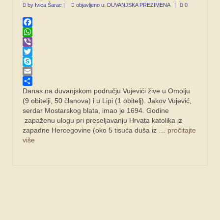
by
Ivica Šarac
|
objavljeno u:
DUVANJSKA PREZIMENA
|
0
Facebook
WhatsApp
Viber
Twitter
Skype
Email
Share
Danas na duvanjskom području Vujevići žive u Omolju
(9 obitelji, 50 članova) i u Lipi (1 obitelj). Jakov Vujević,
serdar Mostarskog blata, imao je 1694. Godine
zapaženu ulogu pri preseljavanju Hrvata katolika iz
zapadne Hercegovine (oko 5 tisuća duša iz …
pročitajte
više