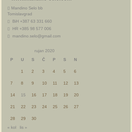
Mandino Selo bb
Tomislavgrad
BiH +387 63 331 660
HR +385 98 577 006
mandino.selo@gmail.com
rujan 2020
P
U
S
Č
P
S
N
1
2
3
4
5
6
7
8
9
10
11
12
13
14
15
16
17
18
19
20
21
22
23
24
25
26
27
28
29
30
« kol
lis »