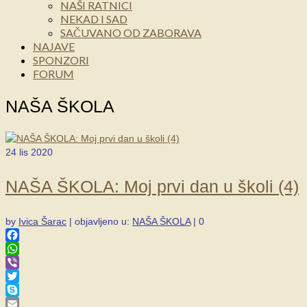
NAŠI RATNICI
NEKAD I SAD
SAČUVANO OD ZABORAVA
NAJAVE
SPONZORI
FORUM
NAŠA ŠKOLA
24
lis 2020
NAŠA ŠKOLA: Moj prvi dan u školi (4)
by
Ivica Šarac
|
objavljeno u:
NAŠA ŠKOLA
|
0
Facebook
WhatsApp
Viber
Twitter
Skype