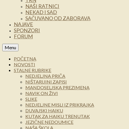
TRN
NAŠI RATNICI
NEKAD I SAD
SAČUVANO OD ZABORAVA
NAJAVE
SPONZORI
FORUM
Menu
POČETNA
NOVOSTI
STALNE RUBRIKE
NEDJELJNA PRIČA
NIŠTARIJINI ZAPISI
MANDOSELJSKA PREZIMENA
NAVIK ON ŽIVI
SLIKE
NEDJELJNE MISLI IZ PRIKRAJKA
DUVAJSKI HAIKU
KUTAK ZA HAIKU TRENUTAK
JEZIČNE NEDOUMICE
NAŠA ŠKOLA