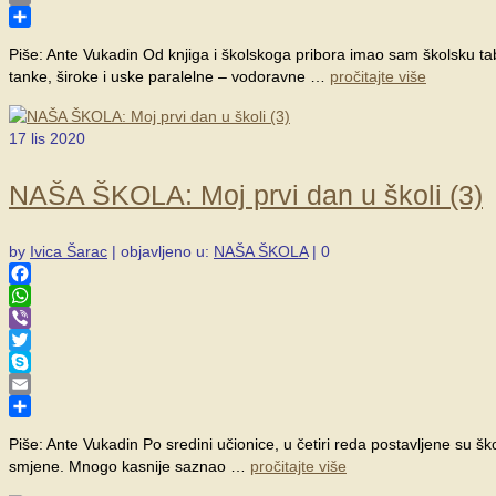
Email
Share
Piše: Ante Vukadin Od knjiga i školskoga pribora imao sam školsku tabli
tanke, široke i uske paralelne – vodoravne …
pročitajte više
17
lis 2020
NAŠA ŠKOLA: Moj prvi dan u školi (3)
by
Ivica Šarac
|
objavljeno u:
NAŠA ŠKOLA
|
0
Facebook
WhatsApp
Viber
Twitter
Skype
Email
Share
Piše: Ante Vukadin Po sredini učionice, u četiri reda postavljene su š
smjene. Mnogo kasnije saznao …
pročitajte više