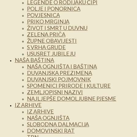
LEGENDE O RODIJAKU ĆIPI
POLJE I PONORNICA
POVJESNICA
PRIKO MRGINJA
ŽIVOT I SMRT U DUVNU
ZELENA PRIČA
ŽUPNE OBAVIJESTI
S VRHA GRUDE
USUSRET JUBILEJU
NAŠA BAŠTINA
NAŠA OGNJIŠTA I BAŠTINA
DUVANJSKA PREZIMENA
DUVANJSKI POJMOVNIK
SPOMENICI PRIRODE I KULTURE
ZEMLJOPISNI NAZIVI
NAJLJEPŠE DOMOLJUBNE PJESME
IZ ARHIVE
IZ ARHIVE
NAŠA OGNJIŠTA
SLOBODNA DALMACIJA
DOMOVINSKI RAT