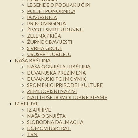
LEGENDE O RODIJAKU ĆIPI
POLJE I PONORNICA
POVJESNICA
PRIKO MRGINJA
ŽIVOT I SMRT U DUVNU
ZELENA PRIČA
ŽUPNE OBAVIJESTI
S VRHA GRUDE
USUSRET JUBILEJU
NAŠA BAŠTINA
NAŠA OGNJIŠTA I BAŠTINA
DUVANJSKA PREZIMENA
DUVANJSKI POJMOVNIK
SPOMENICI PRIRODE I KULTURE
ZEMLJOPISNI NAZIVI
NAJLJEPŠE DOMOLJUBNE PJESME
IZ ARHIVE
IZ ARHIVE
NAŠA OGNJIŠTA
SLOBODNA DALMACIJA
DOMOVINSKI RAT
TRN