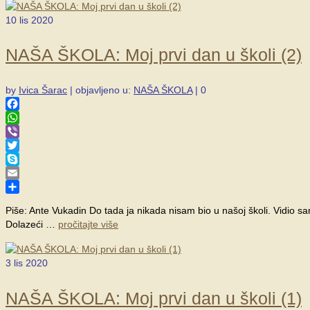
10
lis 2020
NAŠA ŠKOLA: Moj prvi dan u školi (2)
by
Ivica Šarac
|
objavljeno u:
NAŠA ŠKOLA
|
0
Facebook
WhatsApp
Viber
Twitter
Skype
Email
Share
Piše: Ante Vukadin Do tada ja nikada nisam bio u našoj školi. Vidio sa
Dolazeći …
pročitajte više
3
lis 2020
NAŠA ŠKOLA: Moj prvi dan u školi (1)