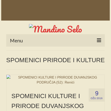
Menu
POČETNA
SPOMENICI PRIRODE I KULTURE
NOVOSTI
STALNE RUBRIKE
NAŠA BAŠTINA
9
IZ ARHIVE
SPOMENICI KULTURE I
OŽU 2016
PRIRODE DUVANJSKOG
NAJAVE