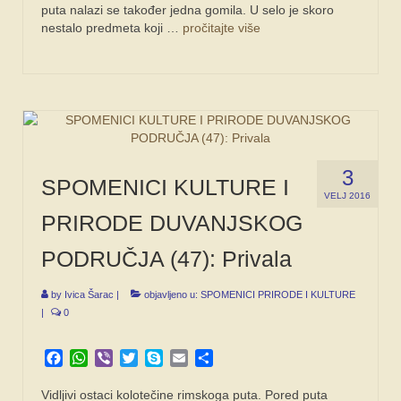
puta nalazi se također jedna gomila. U selo je skoro
nestalo predmeta koji …
pročitajte više
3
SPOMENICI KULTURE I
VELJ 2016
PRIRODE DUVANJSKOG
PODRUČJA (47): Privala
by
Ivica Šarac
|
objavljeno u:
SPOMENICI PRIRODE I KULTURE
|
0
Facebook
WhatsApp
Viber
Twitter
Skype
Email
Share
Vidljivi ostaci kolotečine rimskoga puta. Pored puta