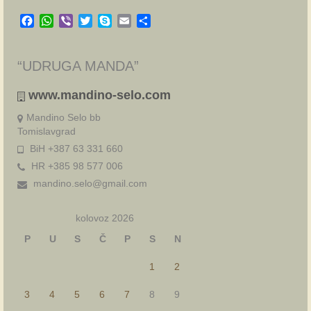
Facebook
WhatsApp
Viber
Twitter
Skype
Email
Share
“UDRUGA MANDA”
www.mandino-selo.com
Mandino Selo bb
Tomislavgrad
BiH +387 63 331 660
HR +385 98 577 006
mandino.selo@gmail.com
kolovoz 2026
P
U
S
Č
P
S
N
1
2
3
4
5
6
7
8
9