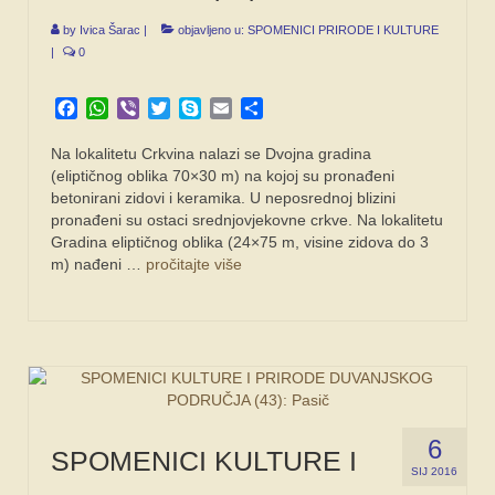
by
Ivica Šarac
|
objavljeno u:
SPOMENICI PRIRODE I KULTURE
|
0
Facebook
WhatsApp
Viber
Twitter
Skype
Email
Share
Na lokalitetu Crkvina nalazi se Dvojna gradina
(eliptičnog oblika 70×30 m) na kojoj su pronađeni
betonirani zidovi i keramika. U neposrednoj blizini
pronađeni su ostaci srednjovjekovne crkve. Na lokalitetu
Gradina eliptičnog oblika (24×75 m, visine zidova do 3
m) nađeni …
pročitajte više
6
SPOMENICI KULTURE I
SIJ 2016