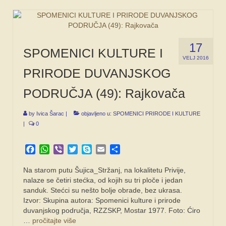
17
SPOMENICI KULTURE I
VELJ 2016
PRIRODE DUVANJSKOG
PODRUČJA (49): Rajkovača
by
Ivica Šarac
|
objavljeno u:
SPOMENICI PRIRODE I KULTURE
|
0
Facebook
WhatsApp
Viber
Twitter
Skype
Email
Share
Na starom putu Šujica_Stržanj, na lokalitetu Privije,
nalaze se četiri stećka, od kojih su tri ploče i jedan
sanduk. Stećci su nešto bolje obrade, bez ukrasa.
Izvor: Skupina autora: Spomenici kulture i prirode
duvanjskog područja, RZZSKP, Mostar 1977. Foto: Ćiro
…
pročitajte više