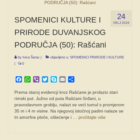
24
SPOMENICI KULTURE I
VELJ 2016
PRIRODE DUVANJSKOG
PODRUČJA (50): Rašćani
by
Ivica Šarac
|
objavljeno u:
SPOMENICI PRIRODE I KULTURE
|
0
Facebook
WhatsApp
Viber
Twitter
Skype
Email
Share
Prema staroj evidencji kroz Rašćane je prolazio stari
rimski put. Južno od puta Rašćani-Srđani, u
pravoslavnom groblju, nalazi se veći tumul s promjerom
35 m i 4 m visine. Na njegovoj istočnoj padini nalaze se
tri amorfne ploče, oštećenje i …
pročitajte više