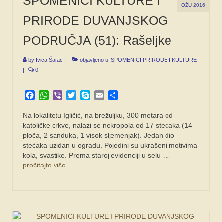
SPOMENICI KULTURE I
OŽU 2016
PRIRODE DUVANJSKOG
PODRUČJA (51): Rašeljke
by
Ivica Šarac
|
objavljeno u:
SPOMENICI PRIRODE I KULTURE
|
0
Facebook
WhatsApp
Viber
Twitter
Skype
Email
Share
Na lokalitetu Igličić, na brežuljku, 300 metara od
katoličke crkve, nalazi se nekropola od 17 stećaka (14
ploča, 2 sanduka, 1 visok sljemenjak). Jedan dio
stećaka uzidan u ogradu. Pojedini su ukrašeni motivima
kola, svastike. Prema staroj evidenciji u selu …
pročitajte više