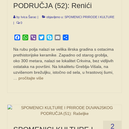
PODRUČJA (52): Renići
SPONZORI
FORUM
by
Ivica Šarac
|
objavljeno u:
SPOMENICI PRIRODE I KULTURE
|
0
Facebook
WhatsApp
Viber
Twitter
Skype
Email
Share
Na rubu polja nalazi se velika ilirska gradina s ostacima
prethistorijske keramike. Zapadno od starog groblja,
oko 300 metara, nalazi se lokalitet Crkvina, bez vidljivih
ostataka na površini. Na lokalitetu Greblja-Višala, na
uzvišenom brežuljku, istočno od sela, u hrastovoj šumi,
…
pročitajte više
2