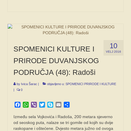
10
SPOMENICI KULTURE I
VELJ 2016
PRIRODE DUVANJSKOG
PODRUČJA (48): Radoši
by
Ivica Šarac
|
objavljeno u:
SPOMENICI PRIRODE I KULTURE
|
0
Facebook
WhatsApp
Viber
Twitter
Skype
Email
Share
Između sela Vojkovića i Radoša, 200 metara sjeverno
od seoskog puta, nalaze se tri gomile od kojih su dvije
raskopane i oštećene. Dvjesto metara južno od ovoga