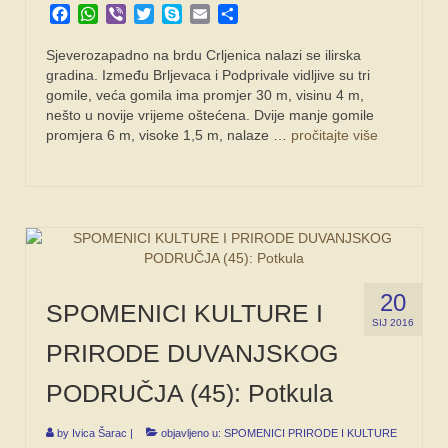
Facebook
WhatsApp
Viber
Twitter
Skype
Email
Share
Sjeverozapadno na brdu Crljenica nalazi se ilirska
gradina. Između Brljevaca i Podprivale vidljive su tri
gomile, veća gomila ima promjer 30 m, visinu 4 m,
nešto u novije vrijeme oštećena. Dvije manje gomile
promjera 6 m, visoke 1,5 m, nalaze …
pročitajte više
20
SPOMENICI KULTURE I
SIJ 2016
PRIRODE DUVANJSKOG
PODRUČJA (45): Potkula
by
Ivica Šarac
|
objavljeno u:
SPOMENICI PRIRODE I KULTURE