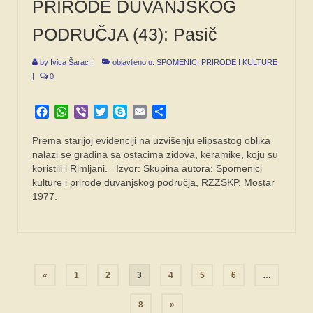
PRIRODE DUVANJSKOG
PODRUČJA (43): Pasič
by
Ivica Šarac
|
objavljeno u:
SPOMENICI PRIRODE I KULTURE
|
0
Facebook
WhatsApp
Viber
Twitter
Skype
Email
Share
Prema starijoj evidenciji na uzvišenju elipsastog oblika
nalazi se gradina sa ostacima zidova, keramike, koju su
koristili i Rimljani. Izvor: Skupina autora: Spomenici
kulture i prirode duvanjskog područja, RZZSKP, Mostar
1977.
Navigacija
«
1
2
3
4
5
6
…
objava
8
»