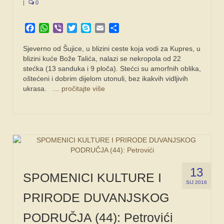
|
0
Facebook
WhatsApp
Viber
Twitter
Skype
Email
Share
Sjeverno od Šujice, u blizini ceste koja vodi za Kupres, u
blizini kuće Bože Talića, nalazi se nekropola od 22
stećka (13 sanduka i 9 ploča). Stećci su amorfnih oblika,
oštećeni i dobrim dijelom utonuli, bez ikakvih vidljivih
ukrasa. …
pročitajte više
13
SPOMENICI KULTURE I
SIJ 2016
PRIRODE DUVANJSKOG
PODRUČJA (44): Petrovići