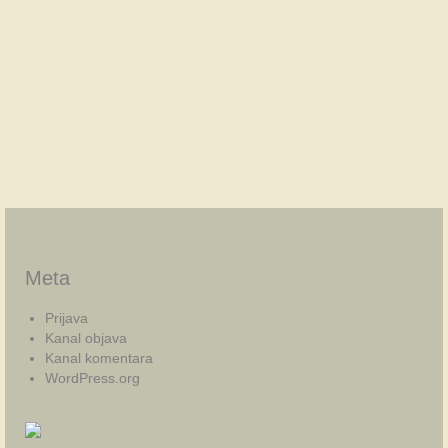
Meta
Prijava
Kanal objava
Kanal komentara
WordPress.org