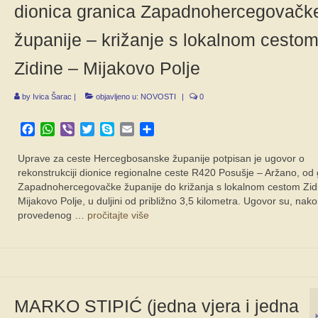
dionica granica Zapadnohercegovačk
županije – križanje s lokalnom cesto
Zidine – Mijakovo Polje
by
Ivica Šarac
|
objavljeno u:
NOVOSTI
|
0
Facebook
WhatsApp
Viber
Twitter
Skype
Email
Share
Uprave za ceste Hercegbosanske županije potpisan je ugovor o
rekonstrukciji dionice regionalne ceste R420 Posušje – Aržano, od 
Zapadnohercegovačke županije do križanja s lokalnom cestom Zid
Mijakovo Polje, u duljini od približno 3,5 kilometra. Ugovor su, nak
provedenog …
pročitajte više
MARKO STIPIĆ (jedna vjera i jedna