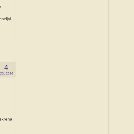
e
ncijal
e …
4
KOL 2026
Iskrena