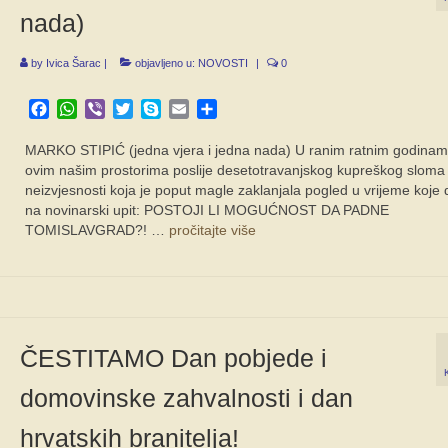
nada)
by
Ivica Šarac
|
objavljeno u:
NOVOSTI
|
0
Facebook
WhatsApp
Viber
Twitter
Skype
Email
Share
MARKO STIPIĆ (jedna vjera i jedna nada) U ranim ratnim godina
ovim našim prostorima poslije desetotravanjskog kupreškog sloma 
neizvjesnosti koja je poput magle zaklanjala pogled u vrijeme koje 
na novinarski upit: POSTOJI LI MOGUĆNOST DA PADNE
TOMISLAVGRAD?! …
pročitajte više
ČESTITAMO Dan pobjede i
domovinske zahvalnosti i dan
hrvatskih branitelja!