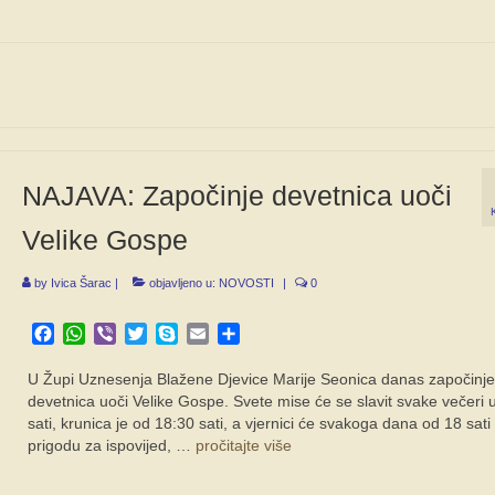
NAJAVA: Započinje devetnica uoči
Velike Gospe
by
Ivica Šarac
|
objavljeno u:
NOVOSTI
|
0
Facebook
WhatsApp
Viber
Twitter
Skype
Email
Share
U Župi Uznesenja Blažene Djevice Marije Seonica danas započinje
devetnica uoči Velike Gospe. Svete mise će se slavit svake večeri 
sati, krunica je od 18:30 sati, a vjernici će svakoga dana od 18 sati 
prigodu za ispovijed, …
pročitajte više