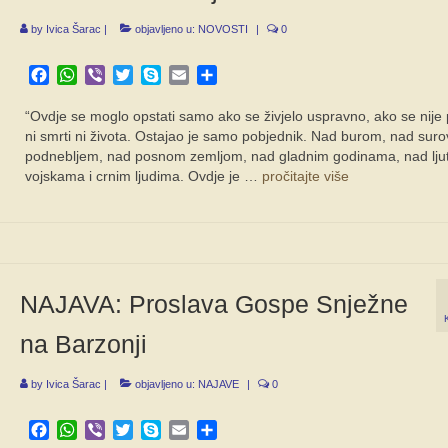
by
Ivica Šarac
|
objavljeno u:
NOVOSTI
|
0
Facebook
WhatsApp
Viber
Twitter
Skype
Email
Share
“Ovdje se moglo opstati samo ako se živjelo uspravno, ako se nije p
ni smrti ni života. Ostajao je samo pobjednik. Nad burom, nad sur
podnebljem, nad posnom zemljom, nad gladnim godinama, nad lju
vojskama i crnim ljudima. Ovdje je …
pročitajte više
NAJAVA: Proslava Gospe Snježne
na Barzonji
by
Ivica Šarac
|
objavljeno u:
NAJAVE
|
0
Facebook
WhatsApp
Viber
Twitter
Skype
Email
Share