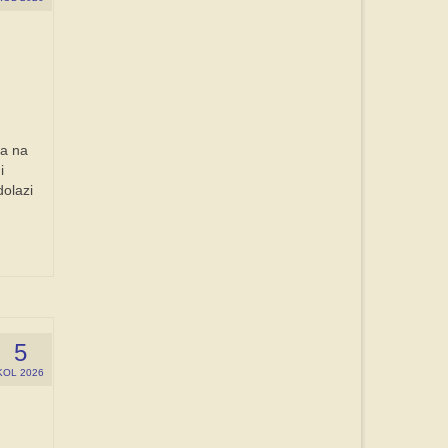
ma na
i
dolazi
5
KOL 2026