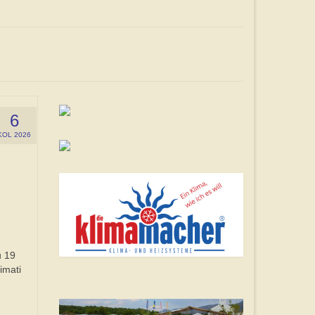
6
KOL 2026
u 19
imati