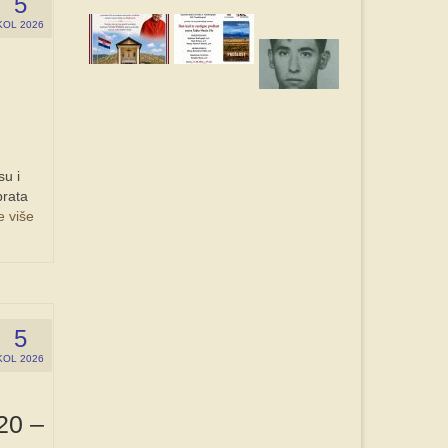
5
KOL 2026
su i
brata
e više
5
KOL 2026
20 –