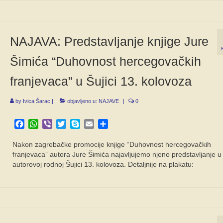
NAJAVA: Predstavljanje knjige Jure
Šimića “Duhovnost hercegovačkih
franjevaca” u Šujici 13. kolovoza
by
Ivica Šarac
|
objavljeno u:
NAJAVE
|
0
Facebook
WhatsApp
Viber
Twitter
Skype
Email
Share
Nakon zagrebačke promocije knjige “Duhovnost hercegovačkih
franjevaca” autora Jure Šimića najavljujemo njeno predstavljanje u
autorovoj rodnoj Šujici 13. kolovoza. Detaljnije na plakatu: