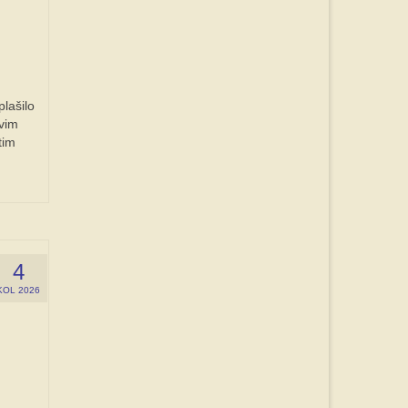
lašilo
ovim
tim
4
KOL 2026