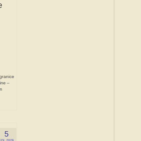
e
m
granice
ine –
on
5
KOL 2026