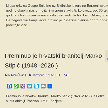
Lijepa crkvica Gospe Snježne uz Blidinjsko jezero na Barzonji svak
godine okuplja nas u molitvi i misnom slavlju 5. kolovoza već 30-ak
godina. Ove godine misno slavlje predvodit će fra Jozo Grbeš, provi
Hercegovačke franjevačke provincije. Svježina planine dobro dođ
pročitajte više
Preminuo je hrvatski branitelj Marko
Stipić (1948.-2026.)
by
Ivica Šarac
|
objavljeno u:
NOVOSTI
|
0
Facebook
WhatsApp
Viber
Twitter
Skype
Email
Share
Preminuo je hrvatski branitelj Marko Stipić (1948.-2026.) iz Letke. 
sućut obitelji. Počivao u miru Božjem!