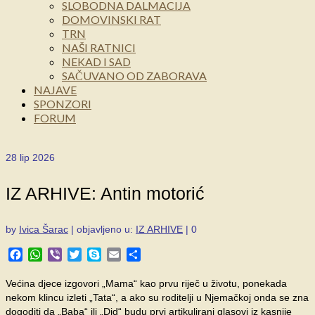
SLOBODNA DALMACIJA
DOMOVINSKI RAT
TRN
NAŠI RATNICI
NEKAD I SAD
SAČUVANO OD ZABORAVA
NAJAVE
SPONZORI
FORUM
28
lip 2026
IZ ARHIVE: Antin motorić
by
Ivica Šarac
|
objavljeno u:
IZ ARHIVE
|
0
Facebook
WhatsApp
Viber
Twitter
Skype
Email
Share
Većina djece izgovori „Mama“ kao prvu riječ u životu, ponekada
nekom klincu izleti „Tata“, a ako su roditelji u Njemačkoj onda se zna
dogoditi da „Baba“ ili „Did“ budu prvi artikulirani glasovi iz kasnije