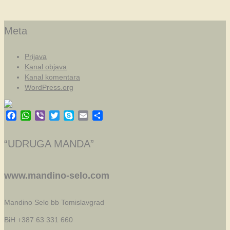
Meta
Prijava
Kanal objava
Kanal komentara
WordPress.org
Facebook
WhatsApp
Viber
Twitter
Skype
Email
Share
“UDRUGA MANDA”
www.mandino-selo.com
Mandino Selo bb
Tomislavgrad
BiH +387 63 331 660