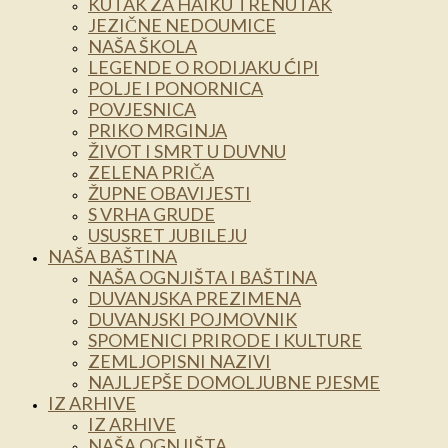
KUTAK ZA HAIKU TRENUTAK
JEZIČNE NEDOUMICE
NAŠA ŠKOLA
LEGENDE O RODIJAKU ĆIPI
POLJE I PONORNICA
POVJESNICA
PRIKO MRGINJA
ŽIVOT I SMRT U DUVNU
ZELENA PRIČA
ŽUPNE OBAVIJESTI
S VRHA GRUDE
USUSRET JUBILEJU
NAŠA BAŠTINA
NAŠA OGNJIŠTA I BAŠTINA
DUVANJSKA PREZIMENA
DUVANJSKI POJMOVNIK
SPOMENICI PRIRODE I KULTURE
ZEMLJOPISNI NAZIVI
NAJLJEPŠE DOMOLJUBNE PJESME
IZ ARHIVE
IZ ARHIVE
NAŠA OGNJIŠTA