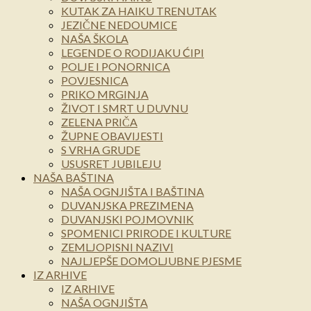
KUTAK ZA HAIKU TRENUTAK
JEZIČNE NEDOUMICE
NAŠA ŠKOLA
LEGENDE O RODIJAKU ĆIPI
POLJE I PONORNICA
POVJESNICA
PRIKO MRGINJA
ŽIVOT I SMRT U DUVNU
ZELENA PRIČA
ŽUPNE OBAVIJESTI
S VRHA GRUDE
USUSRET JUBILEJU
NAŠA BAŠTINA
NAŠA OGNJIŠTA I BAŠTINA
DUVANJSKA PREZIMENA
DUVANJSKI POJMOVNIK
SPOMENICI PRIRODE I KULTURE
ZEMLJOPISNI NAZIVI
NAJLJEPŠE DOMOLJUBNE PJESME
IZ ARHIVE
IZ ARHIVE
NAŠA OGNJIŠTA