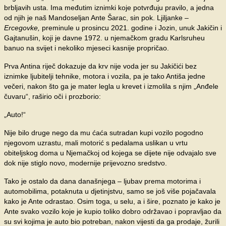
brbljavih usta. Ima međutim iznimki koje potvrđuju pravilo, a jedna
od njih je naš Mandoseljan Ante Šarac, sin pok. Ljiljanke –
Ercegovke,
preminule u prosincu 2021. godine i Jozin, unuk Jakičin i
Gajtanušin, koji je davne 1972. u njemačkom gradu Karlsruheu
banuo na svijet i nekoliko mjeseci kasnije propričao.
Prva Antina riječ dokazuje da krv nije voda jer su Jakičići bez
iznimke ljubitelji tehnike, motora i vozila, pa je tako Antiša jedne
večeri, nakon što ga je mater legla u krevet i izmolila s njim „Anđele
čuvaru“, raširio oči i prozborio:
„Auto!“
Nije bilo druge nego da mu ćaća sutradan kupi vozilo pogodno
njegovom uzrastu, mali motorić s pedalama uslikan u vrtu
obiteljskog doma u Njemačkoj od kojega se dijete nije odvajalo sve
dok nije stiglo novo, modernije prijevozno sredstvo.
Tako je ostalo da dana današnjega – ljubav prema motorima i
automobilima, potaknuta u djetinjstvu, samo se još više pojačavala
kako je Ante odrastao. Osim toga, u selu, a i šire, poznato je kako je
Ante svako vozilo koje je kupio toliko dobro održavao i popravljao da
su svi kojima je auto bio potreban, nakon vijesti da ga prodaje, žurili