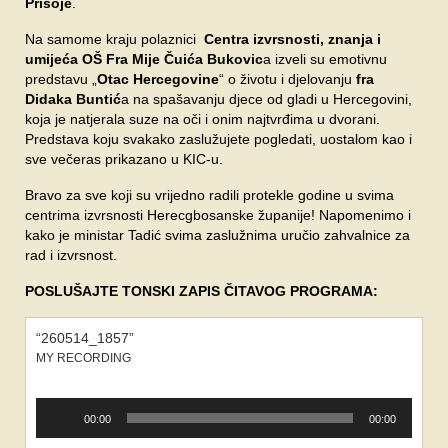
Prisoje
.
Na samome kraju polaznici
Centra izvrsnosti, znanja i
umijeća OŠ Fra Mije Čuića Bukovic
a izveli su emotivnu
predstavu „
Otac Hercegovine
“ o životu i djelovanju
fra
Didaka Buntić
a na spašavanju djece od gladi u Hercegovini,
koja je natjerala suze na oči i onim najtvrđima u dvorani.
Predstava koju svakako zaslužujete pogledati, uostalom kao i
sve večeras prikazano u KIC-u.
Bravo za sve koji su vrijedno radili protekle godine u svima
centrima izvrsnosti Herecgbosanske županije! Napomenimo i
kako je ministar Tadić svima zaslužnima uručio zahvalnice za
rad i izvrsnost.
POSLUŠAJTE TONSKI ZAPIS ČITAVOG PROGRAMA:
“260514_1857”
MY RECORDING
Reproduktor
00:00
00:00
audiozapisa