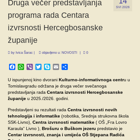
14
Druga večer predstavljanja
SPONZORI
SVI 2026
programa rada Centara
FORUM
izvrsnosti Hercegbosanske
županije
by
Ivica Šarac
|
objavljeno u:
NOVOSTI
|
0
Facebook
WhatsApp
Viber
Twitter
Skype
Email
Share
U ispunjenoj kino dvorani
Kulturno-informativnoga centr
u u
Tomislavgradu održana je druga večer svečanoga
predstavljanja rada
Centara izvrsnosti Hercegbosanske
županije
u 2025./2026. godini.
Predstavljeni su rezultati rada
Centra izvrsnosti novih
tehnologija i informatike
(robotika, Srednja strukovna škola
SSK-Livno),
Centra izvrsnosti matematike
( OŠ „Fra Lovro
Karaula“ Livno ),
Brošuru o Buškom jezeru
predstavio je
Centar izvrsnosti, znanja i umijeća OŠ Stjepana Radića