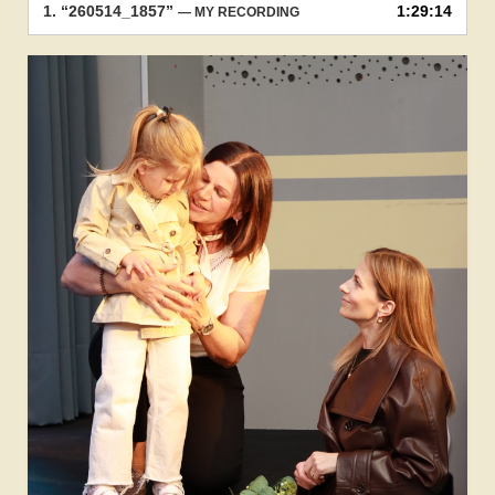
1.
“260514_1857”
1:29:14
— MY RECORDING