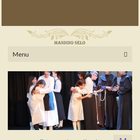
Menu
POČETNA
NOVOSTI
STALNE RUBRIKE
NAŠA BAŠTINA
IZ ARHIVE
NAJAVE