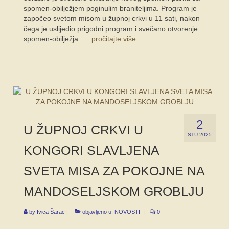
spomen-obilježjem poginulim braniteljima. Program je
započeo svetom misom u župnoj crkvi u 11 sati, nakon
čega je uslijedio prigodni program i svečano otvorenje
spomen-obilježja. …
pročitajte više
2
U ŽUPNOJ CRKVI U
STU 2025
KONGORI SLAVLJENA
SVETA MISA ZA POKOJNE NA
MANDOSELJSKOM GROBLJU
by
Ivica Šarac
|
objavljeno u:
NOVOSTI
|
0