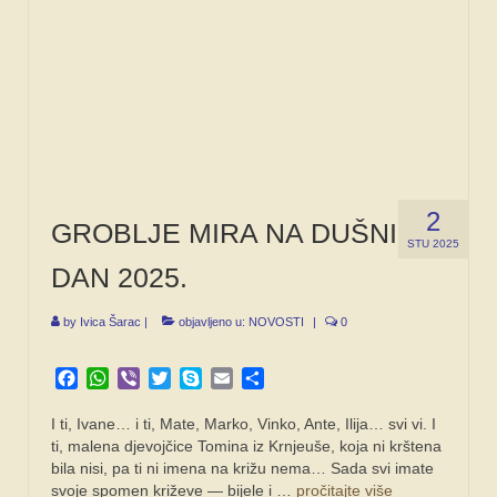
2
GROBLJE MIRA NA DUŠNI
STU 2025
DAN 2025.
by
Ivica Šarac
|
objavljeno u:
NOVOSTI
|
0
Facebook
WhatsApp
Viber
Twitter
Skype
Email
Share
I ti, Ivane… i ti, Mate, Marko, Vinko, Ante, Ilija… svi vi. I
ti, malena djevojčice Tomina iz Krnjeuše, koja ni krštena
bila nisi, pa ti ni imena na križu nema… Sada svi imate
svoje spomen križeve — bijele i …
pročitajte više