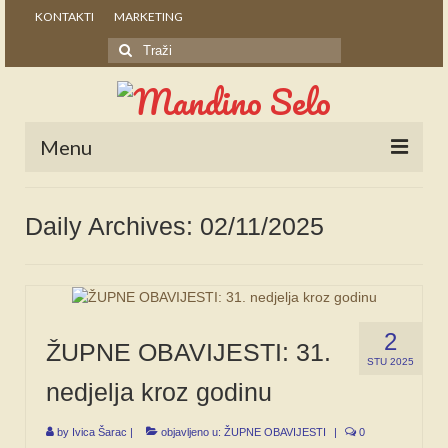
KONTAKTI
MARKETING
Search
for:
Menu
POČETNA
Daily Archives: 02/11/2025
NOVOSTI
STALNE RUBRIKE
NAŠA BAŠTINA
2
ŽUPNE OBAVIJESTI: 31.
IZ ARHIVE
STU 2025
nedjelja kroz godinu
NAJAVE
by
Ivica Šarac
|
objavljeno u:
ŽUPNE OBAVIJESTI
|
0
SPONZORI