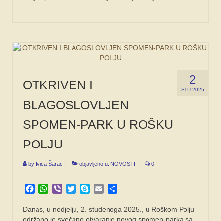
2
OTKRIVEN I
STU 2025
BLAGOSLOVLJEN
SPOMEN-PARK U ROŠKU
POLJU
by
Ivica Šarac
|
objavljeno u:
NOVOSTI
|
0
Facebook
WhatsApp
Viber
Twitter
Skype
Email
Share
Danas, u nedjelju, 2. studenoga 2025., u Roškom Polju
održano je svečano otvaranje novog spomen-parka sa