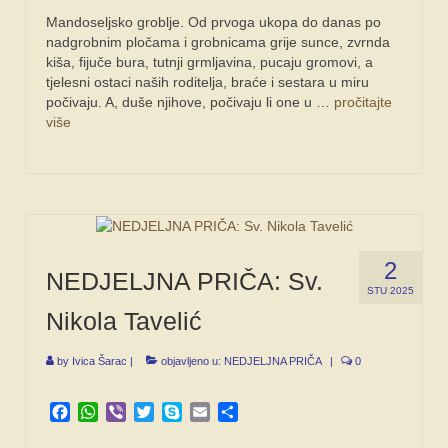
Mandoseljsko groblje. Od prvoga ukopa do danas po
nadgrobnim pločama i grobnicama grije sunce, zvrnda
kiša, fijuče bura, tutnji grmljavina, pucaju gromovi, a
tjelesni ostaci naših roditelja, braće i sestara u miru
počivaju. A, duše njihove, počivaju li one u …
pročitajte
više
2
NEDJELJNA PRIČA: Sv.
STU 2025
Nikola Tavelić
by
Ivica Šarac
|
objavljeno u:
NEDJELJNA PRIČA
|
0
Facebook
WhatsApp
Viber
Twitter
Skype
Email
Share