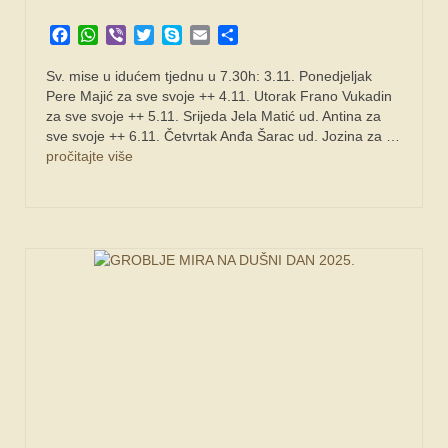
Facebook
WhatsApp
Viber
Twitter
Skype
Email
Share
FORUM
Sv. mise u idućem tjednu u 7.30h: 3.11. Ponedjeljak
Pere Majić za sve svoje ++ 4.11. Utorak Frano Vukadin
za sve svoje ++ 5.11. Srijeda Jela Matić ud. Antina za
sve svoje ++ 6.11. Četvrtak Anđa Šarac ud. Jozina za …
pročitajte više