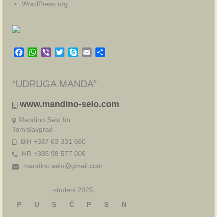
WordPress.org
Facebook
WhatsApp
Viber
Twitter
Skype
Email
Share
“UDRUGA MANDA”
www.mandino-selo.com
Mandino Selo bb
Tomislavgrad
BiH +387 63 331 660
HR +385 98 577 006
mandino.selo@gmail.com
studeni 2025
P
U
S
Č
P
S
N