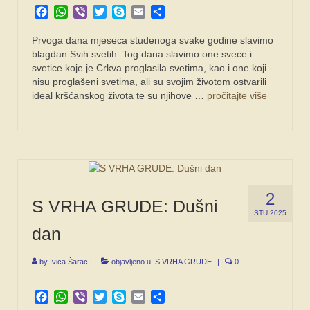
Facebook
WhatsApp
Viber
Twitter
Skype
Email
Share
Prvoga dana mjeseca studenoga svake godine slavimo
blagdan Svih svetih. Tog dana slavimo one svece i
svetice koje je Crkva proglasila svetima, kao i one koji
nisu proglašeni svetima, ali su svojim životom ostvarili
ideal kršćanskog života te su njihove …
pročitajte više
2
S VRHA GRUDE: Dušni
STU 2025
dan
by
Ivica Šarac
|
objavljeno u:
S VRHA GRUDE
|
0
Facebook
WhatsApp
Viber
Twitter
Skype
Email
Share