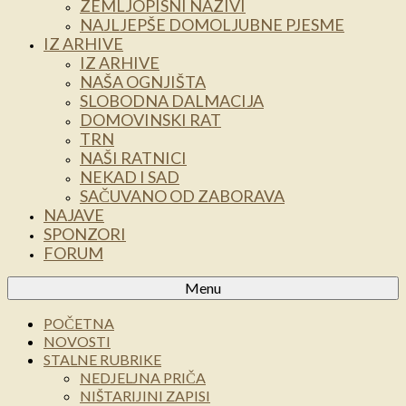
ZEMLJOPISNI NAZIVI
NAJLJEPŠE DOMOLJUBNE PJESME
IZ ARHIVE
IZ ARHIVE
NAŠA OGNJIŠTA
SLOBODNA DALMACIJA
DOMOVINSKI RAT
TRN
NAŠI RATNICI
NEKAD I SAD
SAČUVANO OD ZABORAVA
NAJAVE
SPONZORI
FORUM
Menu
POČETNA
NOVOSTI
STALNE RUBRIKE
NEDJELJNA PRIČA
NIŠTARIJINI ZAPISI