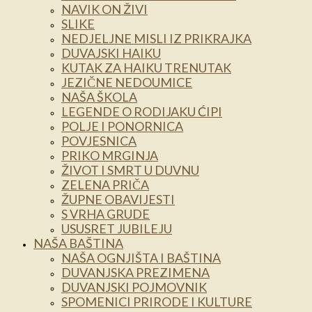
NAVIK ON ŽIVI
SLIKE
NEDJELJNE MISLI IZ PRIKRAJKA
DUVAJSKI HAIKU
KUTAK ZA HAIKU TRENUTAK
JEZIČNE NEDOUMICE
NAŠA ŠKOLA
LEGENDE O RODIJAKU ĆIPI
POLJE I PONORNICA
POVJESNICA
PRIKO MRGINJA
ŽIVOT I SMRT U DUVNU
ZELENA PRIČA
ŽUPNE OBAVIJESTI
S VRHA GRUDE
USUSRET JUBILEJU
NAŠA BAŠTINA
NAŠA OGNJIŠTA I BAŠTINA
DUVANJSKA PREZIMENA
DUVANJSKI POJMOVNIK
SPOMENICI PRIRODE I KULTURE