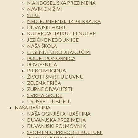
MANDOSELJSKA PREZIMENA
NAVIK ON ŽIVI
SLIKE
NEDJELJNE MISLI IZ PRIKRAJKA
DUVAJSKI HAIKU
KUTAK ZA HAIKU TRENUTAK
JEZIČNE NEDOUMICE
NAŠA ŠKOLA
LEGENDE O RODIJAKU ĆIPI
POLJE I PONORNICA
POVJESNICA
PRIKO MRGINJA
ŽIVOT I SMRT U DUVNU
ZELENA PRIČA
ŽUPNE OBAVIJESTI
S VRHA GRUDE
USUSRET JUBILEJU
NAŠA BAŠTINA
NAŠA OGNJIŠTA I BAŠTINA
DUVANJSKA PREZIMENA
DUVANJSKI POJMOVNIK
SPOMENICI PRIRODE I KULTURE