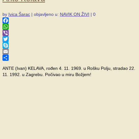
by
Ivica Šarac
|
objavljeno u:
NAVIK ON ŽIVI
|
0
Facebook
WhatsApp
Viber
Twitter
Skype
Email
Share
ANTE (Ivan) KELAVA, rođen 4. 11. 1969. u Rošku Polju, stradao 22.
11. 1992. u Zagrebu. Počivao u miru Božjem!