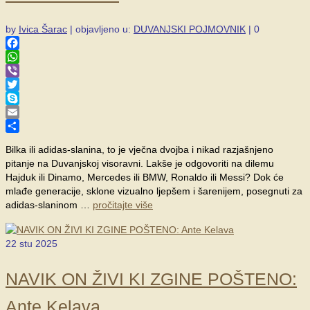
by
Ivica Šarac
|
objavljeno u:
DUVANJSKI POJMOVNIK
|
0
Facebook
WhatsApp
Viber
Twitter
Skype
Email
Share
Bilka ili adidas-slanina, to je vječna dvojba i nikad razjašnjeno
pitanje na Duvanjskoj visoravni. Lakše je odgovoriti na dilemu
Hajduk ili Dinamo, Mercedes ili BMW, Ronaldo ili Messi? Dok će
mlađe generacije, sklone vizualno ljepšem i šarenijem, posegnuti za
adidas-slaninom …
pročitajte više
22
stu 2025
NAVIK ON ŽIVI KI ZGINE POŠTENO:
Ante Kelava