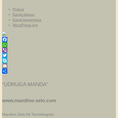
Prijava
Kanal objava
Kanal komentara
WordPress.org
Facebook
WhatsApp
Viber
Twitter
Skype
Email
Share
“UDRUGA MANDA”
www.mandino-selo.com
Mandino Selo bb
Tomislavgrad