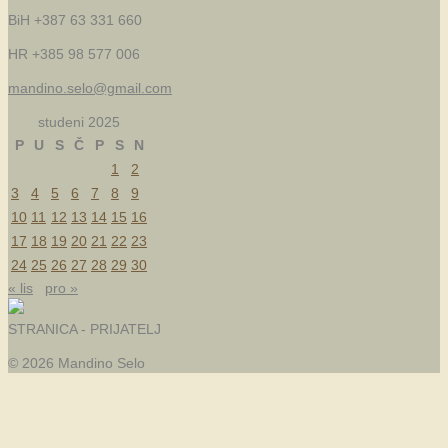
BiH +387 63 331 660
HR +385 98 577 006
mandino.selo@gmail.com
studeni 2025
P
U
S
Č
P
S
N
1
2
3
4
5
6
7
8
9
10
11
12
13
14
15
16
17
18
19
20
21
22
23
24
25
26
27
28
29
30
« lis
pro »
STRANICA - PRIJATELJ
© 2026 Mandino Selo