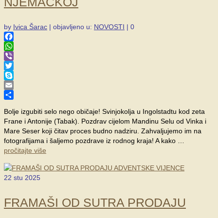
NJEMAČKOJ
by
Ivica Šarac
|
objavljeno u:
NOVOSTI
|
0
Facebook
WhatsApp
Viber
Twitter
Skype
Email
Share
Bolje izgubiti selo nego običaje! Svinjokolja u Ingolstadtu kod zeta
Frane i Antonije (Tabak). Pozdrav cijelom Mandinu Selu od Vinka i
Mare Seser koji čitav proces budno nadziru. Zahvaljujemo im na
fotografijama i šaljemo pozdrave iz rodnog kraja! A kako …
pročitajte više
22
stu 2025
FRAMAŠI OD SUTRA PRODAJU