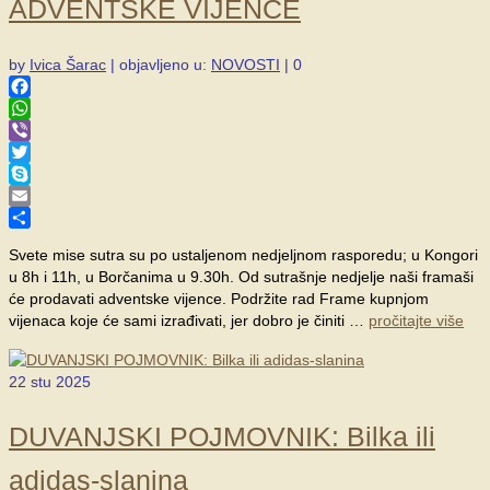
ADVENTSKE VIJENCE
by
Ivica Šarac
|
objavljeno u:
NOVOSTI
|
0
Facebook
WhatsApp
Viber
Twitter
Skype
Email
Share
Svete mise sutra su po ustaljenom nedjeljnom rasporedu; u Kongori
u 8h i 11h, u Borčanima u 9.30h. Od sutrašnje nedjelje naši framaši
će prodavati adventske vijence. Podržite rad Frame kupnjom
vijenaca koje će sami izrađivati, jer dobro je činiti …
pročitajte više
22
stu 2025
DUVANJSKI POJMOVNIK: Bilka ili
adidas-slanina