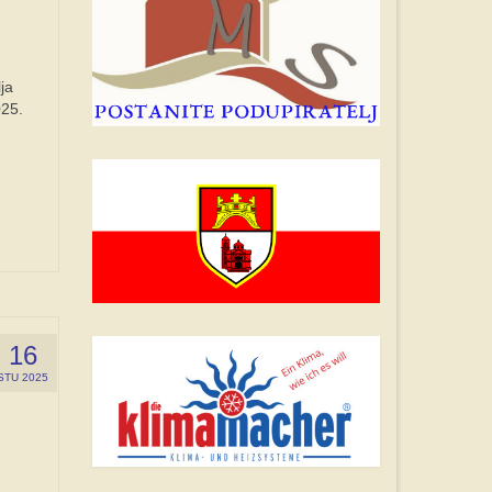
ja
025.
16
STU 2025