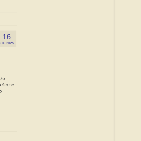
16
STU 2025
aže
o što se
o