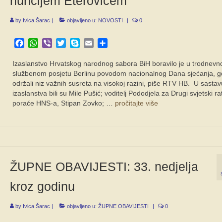
nuncijem Eterovićem
by
Ivica Šarac
|
objavljeno u:
NOVOSTI
|
0
Facebook
WhatsApp
Viber
Twitter
Skype
Email
Share
Izaslanstvo Hrvatskog narodnog sabora BiH boravilo je u trodnev
službenom posjetu Berlinu povodom nacionalnog Dana sjećanja, g
održali niz važnih susreta na visokoj razini, piše RTV HB. U sastav
izaslanstva bili su Mile Pušić; voditelj Pododjela za Drugi svjetski rat
poraće HNS-a, Stipan Zovko; …
pročitajte više
ŽUPNE OBAVIJESTI: 33. nedjelja
kroz godinu
by
Ivica Šarac
|
objavljeno u:
ŽUPNE OBAVIJESTI
|
0