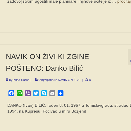
zadovoljstvom ugostili male planinare i njihove učitelje iz …
pročitaj
NAVIK ON ŽIVI KI ZGINE
POŠTENO: Danko Bilić
by
Ivica Šarac
|
objavljeno u:
NAVIK ON ŽIVI
|
0
Facebook
WhatsApp
Viber
Twitter
Skype
Email
Share
DANKO (Ivan) BILIĆ, rođen 8. 01. 1967.u Tomislavgradu, stradao 1
1994. na Kupresu. Počivao u miru Božjem!