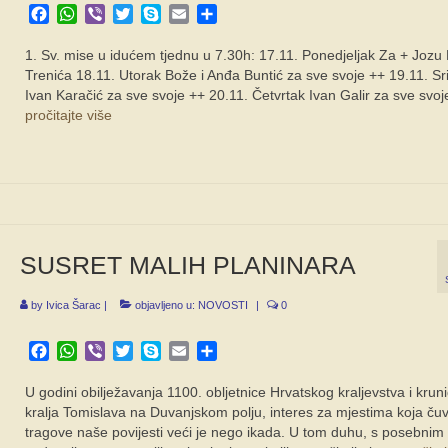
Facebook
WhatsApp
Viber
Twitter
Skype
Email
Share
1. Sv. mise u idućem tjednu u 7.30h: 17.11. Ponedjeljak Za + Jozu
Trenića 18.11. Utorak Bože i Anđa Buntić za sve svoje ++ 19.11. Sr
Ivan Karačić za sve svoje ++ 20.11. Četvrtak Ivan Galir za sve svo
pročitajte više
SUSRET MALIH PLANINARA
by
Ivica Šarac
|
objavljeno u:
NOVOSTI
|
0
Facebook
WhatsApp
Viber
Twitter
Skype
Email
Share
U godini obilježavanja 1100. obljetnice Hrvatskog kraljevstva i krun
kralja Tomislava na Duvanjskom polju, interes za mjestima koja ču
tragove naše povijesti veći je nego ikada. U tom duhu, s posebni