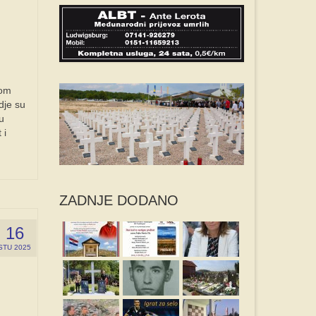
nom
dje su
u
 i
ZADNJE DODANO
16
STU 2025