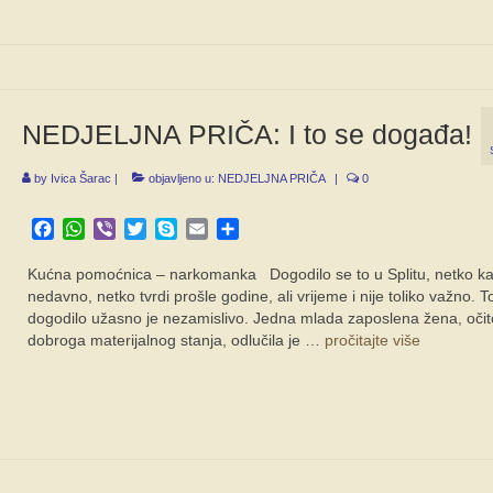
NEDJELJNA PRIČA: I to se događa!
by
Ivica Šarac
|
objavljeno u:
NEDJELJNA PRIČA
|
0
Facebook
WhatsApp
Viber
Twitter
Skype
Email
Share
Kućna pomoćnica – narkomanka Dogodilo se to u Splitu, netko k
nedavno, netko tvrdi prošle godine, ali vrijeme i nije toliko važno. T
dogodilo užasno je nezamislivo. Jedna mlada zaposlena žena, očit
dobroga materijalnog stanja, odlučila je …
pročitajte više