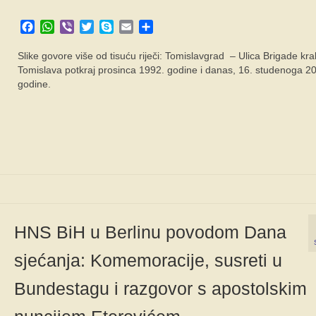
Facebook
WhatsApp
Viber
Twitter
Skype
Email
Share
Slike govore više od tisuću riječi: Tomislavgrad – Ulica Brigade kral
Tomislava potkraj prosinca 1992. godine i danas, 16. studenoga 2
godine.
HNS BiH u Berlinu povodom Dana
sjećanja: Komemoracije, susreti u
Bundestagu i razgovor s apostolskim