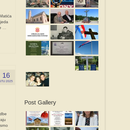
 Matića
ijeda
je …
16
STU 2025
Post Gallery
idbe
vaju
m smo