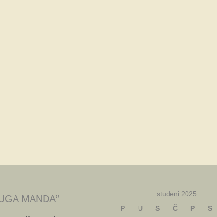
studeni 2025
UGA MANDA”
P
U
S
Č
P
S