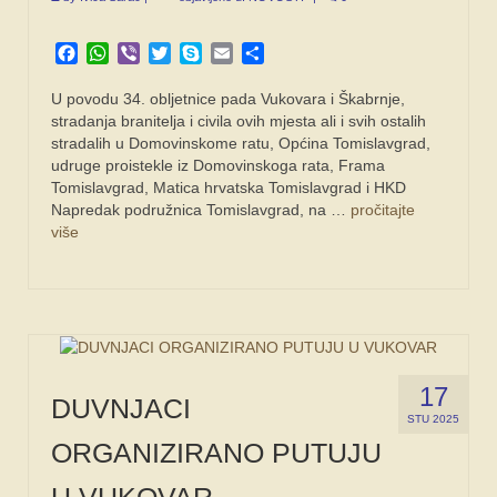
Facebook
WhatsApp
Viber
Twitter
Skype
Email
Share
U povodu 34. obljetnice pada Vukovara i Škabrnje,
stradanja branitelja i civila ovih mjesta ali i svih ostalih
stradalih u Domovinskome ratu, Općina Tomislavgrad,
udruge proistekle iz Domovinskoga rata, Frama
Tomislavgrad, Matica hrvatska Tomislavgrad i HKD
Napredak podružnica Tomislavgrad, na …
pročitajte
više
17
DUVNJACI
STU 2025
ORGANIZIRANO PUTUJU
U VUKOVAR