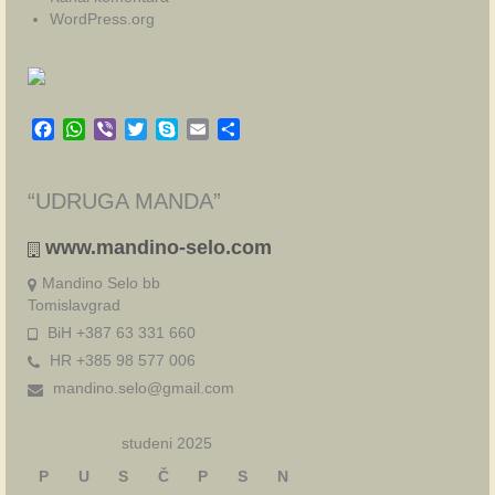
WordPress.org
Facebook
WhatsApp
Viber
Twitter
Skype
Email
Share
“UDRUGA MANDA”
www.mandino-selo.com
Mandino Selo bb
Tomislavgrad
BiH +387 63 331 660
HR +385 98 577 006
mandino.selo@gmail.com
studeni 2025
P
U
S
Č
P
S
N