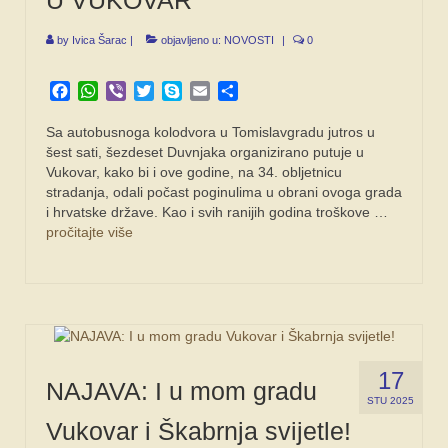
by
Ivica Šarac
|
objavljeno u:
NOVOSTI
|
0
Facebook
WhatsApp
Viber
Twitter
Skype
Email
Share
Sa autobusnoga kolodvora u Tomislavgradu jutros u
šest sati, šezdeset Duvnjaka organizirano putuje u
Vukovar, kako bi i ove godine, na 34. obljetnicu
stradanja, odali počast poginulima u obrani ovoga grada
i hrvatske države. Kao i svih ranijih godina troškove …
pročitajte više
17
NAJAVA: I u mom gradu
STU 2025
Vukovar i Škabrnja svijetle!