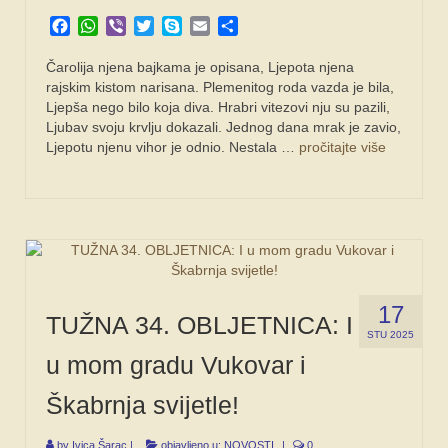
Facebook
WhatsApp
Viber
Twitter
Skype
Email
Share
Čarolija njena bajkama je opisana, Ljepota njena
rajskim kistom narisana. Plemenitog roda vazda je bila,
Ljepša nego bilo koja diva. Hrabri vitezovi nju su pazili,
Ljubav svoju krvlju dokazali. Jednog dana mrak je zavio,
Ljepotu njenu vihor je odnio. Nestala …
pročitajte više
17
TUŽNA 34. OBLJETNICA: I
STU 2025
u mom gradu Vukovar i
Škabrnja svijetle!
by
Ivica Šarac
|
objavljeno u:
NOVOSTI
|
0