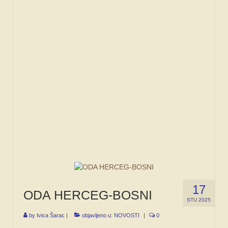
SPONZORI
FORUM
17
ODA HERCEG-BOSNI
STU 2025
by
Ivica Šarac
|
objavljeno u:
NOVOSTI
|
0