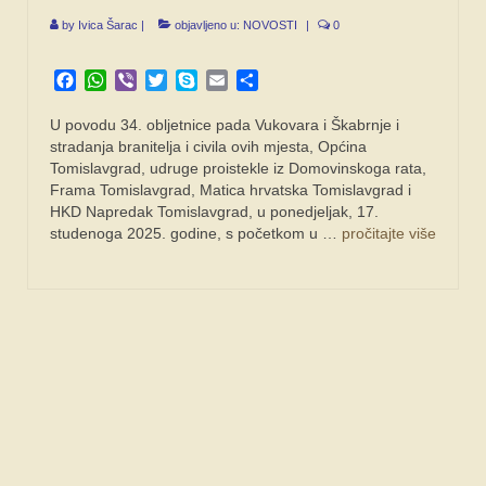
by
Ivica Šarac
|
objavljeno u:
NOVOSTI
|
0
Facebook
WhatsApp
Viber
Twitter
Skype
Email
Share
U povodu 34. obljetnice pada Vukovara i Škabrnje i
stradanja branitelja i civila ovih mjesta, Općina
Tomislavgrad, udruge proistekle iz Domovinskoga rata,
Frama Tomislavgrad, Matica hrvatska Tomislavgrad i
HKD Napredak Tomislavgrad, u ponedjeljak, 17.
studenoga 2025. godine, s početkom u …
pročitajte više