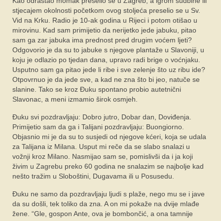
Kao odrastao momak preselio se u Zagreb, a igrom sudbine ili
stjecajem okolnosti početkom ovog stoljeća preselio se u Sv.
Vid na Krku. Radio je 10-ak godina u Rijeci i potom otišao u
mirovinu. Kad sam primijetio da nerijetko jede jabuku, pitao
sam ga zar jabuka ima prednost pred drugim voćem ljeti?
Odgovorio je da su to jabuke s njegove plantaže u Slavoniji, u
koju je odlazio po tjedan dana, upravo radi brige o voćnjaku.
Usputno sam ga pitao jede li ribe i sve zelenje što uz ribu ide?
Otpovrnuo je da jede sve, a kad ne zna što bi jeo, natuče se
slanine. Tako se kroz Đuku spontano probio autetnični
Slavonac, a meni izmamio širok osmjeh.
Đuku svi pozdravljaju: Dobro jutro, Dobar dan, Doviđenja.
Primijetio sam da ga i Talijani pozdravljaju: Buongiorno.
Objasnio mi je da su to susjedi od njegove kćeri, koja se udala
za Talijana iz Milana. Usput mi reče da se slabo snalazi u
vožnji kroz Milano. Nasmijao sam se, pomislivši da i ja koji
živim u Zagrebu preko 60 godina ne snalazim se najbolje kad
nešto tražim u Sloboštini, Dugavama ili u Posusedu.
Đuku ne samo da pozdravljaju ljudi s plaže, nego mu se i jave
da su došli, tek toliko da zna. A on mi pokaže na dvije mlađe
žene. “Gle, gospon Ante, ova je bombončić, a ona tamnije