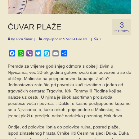
SPONZORI
FORUM
3
ČUVAR PLAŽE
RUJ 2025
by
Ivica Šarac
|
objavljeno u:
S VRHA GRUDE
|
0
Facebook
WhatsApp
Viber
Twitter
Skype
Email
Share
Premda za vrijeme godišnjeg odmora s obitelji živim u
Njivicama, već 30-ak godina gotovo svaki dan odvezemo se do
obližnje Malinske na prijepodnevno kupanje. Zašto?
Jednostavno zato što pri povratku kući svratimo u jedan od
trgovačkih centara: Trgovinu Krk, Tommy ili Plodine koji se
nalaze uz cestu. U njima je širok asortiman proizvoda,
posebice voća i povrća… Dakle, u kasno poslijepodne kupamo
se u Njivicama, a, kako rekoh, prije podne u Malinskoj, na
jednoj plaži u predjelu nekoć nadaleko poznatog Haludova.
Ondje, od polovice lipnja do polovice rujna, posred plaže,
ispod zimzelenog hrasta Crnike iliti Česmine sjedi Đuka. Đuka