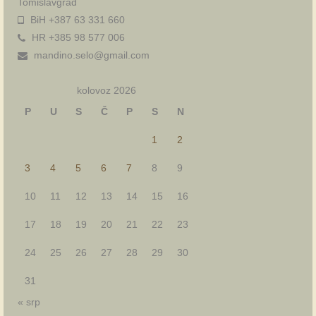
Tomislavgrad
BiH +387 63 331 660
HR +385 98 577 006
mandino.selo@gmail.com
kolovoz 2026
P
U
S
Č
P
S
N
1
2
3
4
5
6
7
8
9
10
11
12
13
14
15
16
17
18
19
20
21
22
23
24
25
26
27
28
29
30
31
« srp