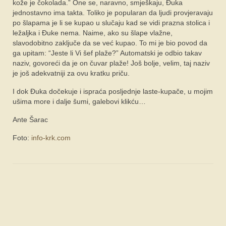
kože je čokolada.” One se, naravno, smješkaju, Đuka
jednostavno ima takta. Toliko je popularan da ljudi provjeravaju
po šlapama je li se kupao u slučaju kad se vidi prazna stolica i
ležaljka i Đuke nema. Naime, ako su šlape vlažne,
slavodobitno zaključe da se već kupao. To mi je bio povod da
ga upitam: “Jeste li Vi šef plaže?” Automatski je odbio takav
naziv, govoreći da je on čuvar plaže! Još bolje, velim, taj naziv
je još adekvatniji za ovu kratku priču.
I dok Đuka dočekuje i ispraća posljednje laste-kupače, u mojim
ušima more i dalje šumi, galebovi klikću…
Ante Šarac
Foto:
info-krk.com