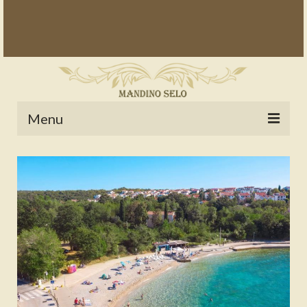
Menu
POČETNA
NOVOSTI
STALNE RUBRIKE
NAŠA BAŠTINA
IZ ARHIVE
NAJAVE