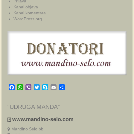
Prijava
Kanal objava
Kanal komentara
WordPress.org
Facebook
WhatsApp
Viber
Twitter
Skype
Email
Share
“UDRUGA MANDA”
www.mandino-selo.com
Mandino Selo bb