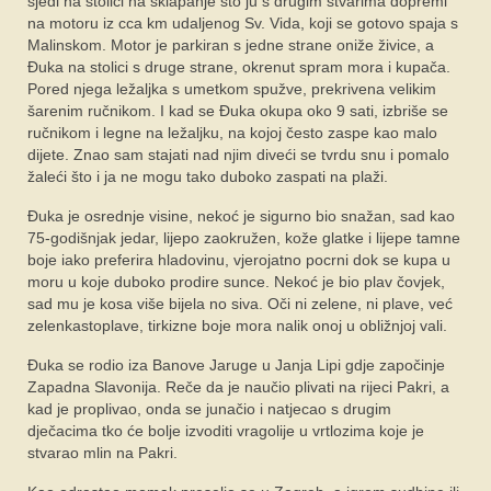
sjedi na stolici na sklapanje što ju s drugim stvarima dopremi
na motoru iz cca km udaljenog Sv. Vida, koji se gotovo spaja s
Malinskom. Motor je parkiran s jedne strane oniže živice, a
Đuka na stolici s druge strane, okrenut spram mora i kupača.
Pored njega ležaljka s umetkom spužve, prekrivena velikim
šarenim ručnikom. I kad se Đuka okupa oko 9 sati, izbriše se
ručnikom i legne na ležaljku, na kojoj često zaspe kao malo
dijete. Znao sam stajati nad njim diveći se tvrdu snu i pomalo
žaleći što i ja ne mogu tako duboko zaspati na plaži.
Đuka je osrednje visine, nekoć je sigurno bio snažan, sad kao
75-godišnjak jedar, lijepo zaokružen, kože glatke i lijepe tamne
boje iako preferira hladovinu, vjerojatno pocrni dok se kupa u
moru u koje duboko prodire sunce. Nekoć je bio plav čovjek,
sad mu je kosa više bijela no siva. Oči ni zelene, ni plave, već
zelenkastoplave, tirkizne boje mora nalik onoj u obližnjoj vali.
Đuka se rodio iza Banove Jaruge u Janja Lipi gdje započinje
Zapadna Slavonija. Reče da je naučio plivati na rijeci Pakri, a
kad je proplivao, onda se junačio i natjecao s drugim
dječacima tko će bolje izvoditi vragolije u vrtlozima koje je
stvarao mlin na Pakri.