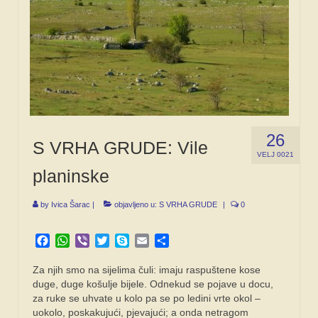
26
S VRHA GRUDE: Vile
VELJ 0021
planinske
by
Ivica Šarac
|
objavljeno u:
S VRHA GRUDE
|
0
Facebook
WhatsApp
Viber
Twitter
Skype
Email
Share
Za njih smo na sijelima čuli: imaju raspuštene kose
duge, duge košulje bijele. Odnekud se pojave u docu,
za ruke se uhvate u kolo pa se po ledini vrte okol –
uokolo, poskakujući, pjevajući; a onda netragom