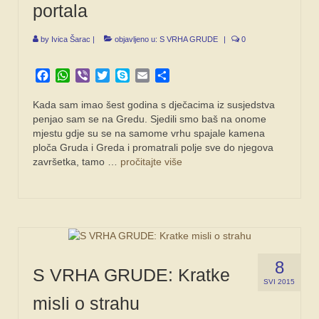
portala
SPONZORI
by
Ivica Šarac
|
objavljeno u:
S VRHA GRUDE
|
0
FORUM
Facebook
WhatsApp
Viber
Twitter
Skype
Email
Share
Kada sam imao šest godina s dječacima iz susjedstva
penjao sam se na Gredu. Sjedili smo baš na onome
mjestu gdje su se na samome vrhu spajale kamena
ploča Gruda i Greda i promatrali polje sve do njegova
završetka, tamo …
pročitajte više
8
S VRHA GRUDE: Kratke
SVI 2015
misli o strahu