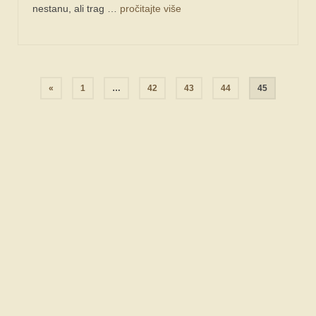
nestanu, ali trag …
pročitajte više
Navigacija
«
1
…
42
43
44
45
objava