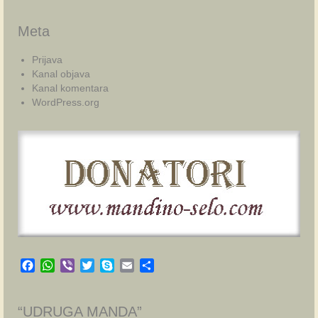
Meta
Prijava
Kanal objava
Kanal komentara
WordPress.org
Facebook
WhatsApp
Viber
Twitter
Skype
Email
Share
“UDRUGA MANDA”