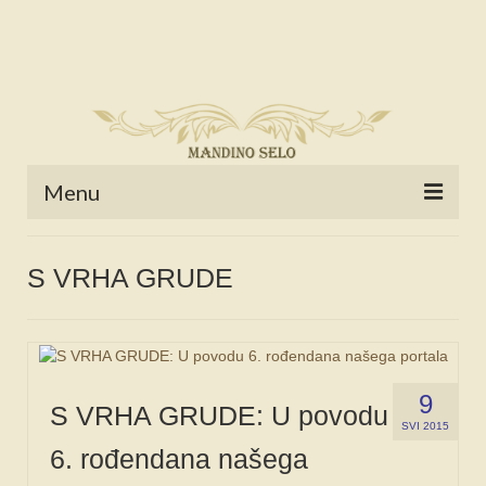
Menu
POČETNA
S VRHA GRUDE
NOVOSTI
STALNE RUBRIKE
NAŠA BAŠTINA
9
S VRHA GRUDE: U povodu
IZ ARHIVE
SVI 2015
6. rođendana našega
NAJAVE