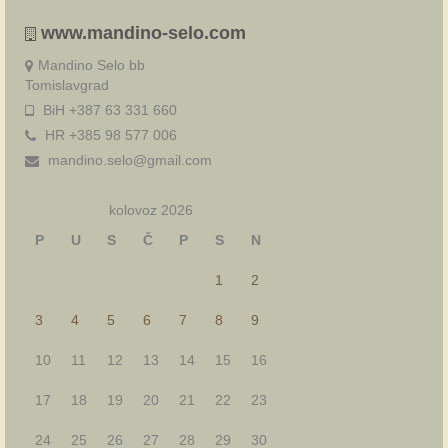
www.mandino-selo.com
Mandino Selo bb
Tomislavgrad
BiH +387 63 331 660
HR +385 98 577 006
mandino.selo@gmail.com
kolovoz 2026
P
U
S
Č
P
S
N
1
2
3
4
5
6
7
8
9
10
11
12
13
14
15
16
17
18
19
20
21
22
23
24
25
26
27
28
29
30