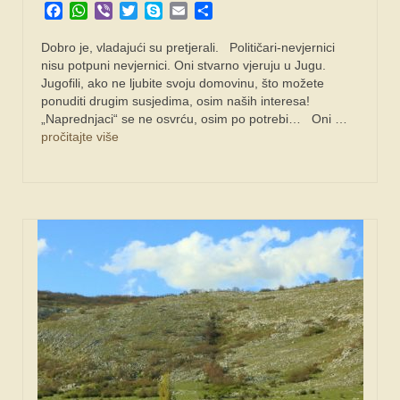
Facebook
WhatsApp
Viber
Twitter
Skype
Email
Share
Dobro je, vladajući su pretjerali. Političari-nevjernici
nisu potpuni nevjernici. Oni stvarno vjeruju u Jugu.
Jugofili, ako ne ljubite svoju domovinu, što možete
ponuditi drugim susjedima, osim naših interesa!
„Naprednjaci“ se ne osvrću, osim po potrebi… Oni …
pročitajte više