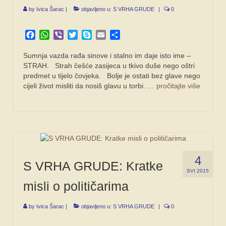
by
Ivica Šarac
|
objavljeno u:
S VRHA GRUDE
|
0
Facebook
WhatsApp
Viber
Twitter
Skype
Email
Share
Sumnja vazda rađa sinove i stalno im daje isto ime –
STRAH. Strah češće zasijeca u tkivo duše nego oštri
predmet u tijelo čovjeka. Bolje je ostati bez glave nego
cijeli život misliti da nosiš glavu u torbi. …
pročitajte više
4
S VRHA GRUDE: Kratke
SVI 2015
misli o političarima
by
Ivica Šarac
|
objavljeno u:
S VRHA GRUDE
|
0