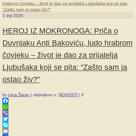
1
srp 2026
HEROJ IZ MOKRONOGA: Priča o
Duvnjaku Anti Bakoviću, ludo hrabrom
čovjeku – život je dao za prijatelja
Ljubušaka koji se pita: “Zašto sam ja
ostao živ?”
by
Ivica Šarac
|
objavljeno u:
NOVOSTI
|
0
Facebook
WhatsApp
Viber
Twitter
Skype