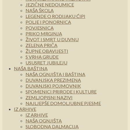
JEZIČNE NEDOUMICE
NAŠA ŠKOLA
LEGENDE O RODIJAKU ĆIPI
POLJE I PONORNICA
POVJESNICA
PRIKO MRGINJA
ŽIVOT I SMRT U DUVNU
ZELENA PRIČA
ŽUPNE OBAVIJESTI
S VRHA GRUDE
USUSRET JUBILEJU
NAŠA BAŠTINA
NAŠA OGNJIŠTA I BAŠTINA
DUVANJSKA PREZIMENA
DUVANJSKI POJMOVNIK
SPOMENICI PRIRODE I KULTURE
ZEMLJOPISNI NAZIVI
NAJLJEPŠE DOMOLJUBNE PJESME
IZ ARHIVE
IZ ARHIVE
NAŠA OGNJIŠTA
SLOBODNA DALMACIJA