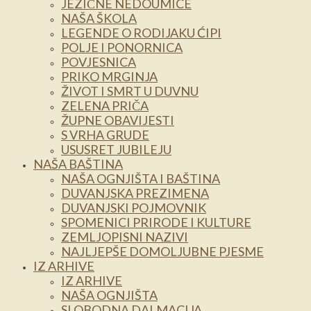
JEZIČNE NEDOUMICE
NAŠA ŠKOLA
LEGENDE O RODIJAKU ĆIPI
POLJE I PONORNICA
POVJESNICA
PRIKO MRGINJA
ŽIVOT I SMRT U DUVNU
ZELENA PRIČA
ŽUPNE OBAVIJESTI
S VRHA GRUDE
USUSRET JUBILEJU
NAŠA BAŠTINA
NAŠA OGNJIŠTA I BAŠTINA
DUVANJSKA PREZIMENA
DUVANJSKI POJMOVNIK
SPOMENICI PRIRODE I KULTURE
ZEMLJOPISNI NAZIVI
NAJLJEPŠE DOMOLJUBNE PJESME
IZ ARHIVE
IZ ARHIVE
NAŠA OGNJIŠTA
SLOBODNA DALMACIJA