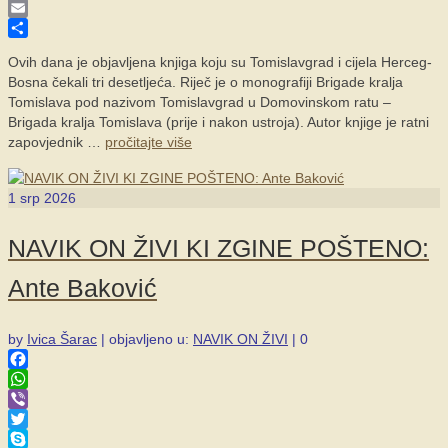
Skype
Email
Share
Ovih dana je objavljena knjiga koju su Tomislavgrad i cijela Herceg-
Bosna čekali tri desetljeća. Riječ je o monografiji Brigade kralja
Tomislava pod nazivom Tomislavgrad u Domovinskom ratu –
Brigada kralja Tomislava (prije i nakon ustroja). Autor knjige je ratni
zapovjednik …
pročitajte više
1
srp 2026
NAVIK ON ŽIVI KI ZGINE POŠTENO:
Ante Baković
by
Ivica Šarac
|
objavljeno u:
NAVIK ON ŽIVI
|
0
Facebook
WhatsApp
Viber
Twitter