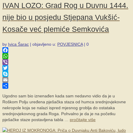
IVAN LOZO: Grad Rog u Duvnu 1444.
nije bio u posjedu Stjepana Vukšić-
Kosače već plemiće Semkovića
by
Ivica Šarac
|
objavljeno u:
POVJESNICA
|
0
Facebook
WhatsApp
Viber
Twitter
Skype
Email
Share
Ugodno sam bio iznenađen kada sam nedavno vidio da je u
Roškom Polju uređena pješačka staza od humca srednjovjekovne
nekropole koja se nalazi ispred mjesnog groblja do ostataka
srednjovjekovnog grada Roga. Pohvalno je da je na početku
pješačke staze postavljena tabla …
pročitajte više