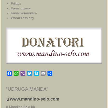
Prijava
Kanal objava
Kanal komentara
WordPress.org
Facebook
WhatsApp
Viber
Twitter
Skype
Email
Share
“UDRUGA MANDA”
www.mandino-selo.com
Mandino Selo bb