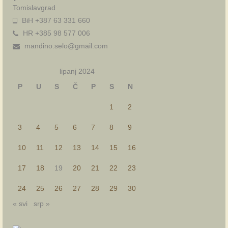
Tomislavgrad
BiH +387 63 331 660
HR +385 98 577 006
mandino.selo@gmail.com
lipanj 2024
P
U
S
Č
P
S
N
1
2
3
4
5
6
7
8
9
10
11
12
13
14
15
16
17
18
19
20
21
22
23
24
25
26
27
28
29
30
« svi
srp »