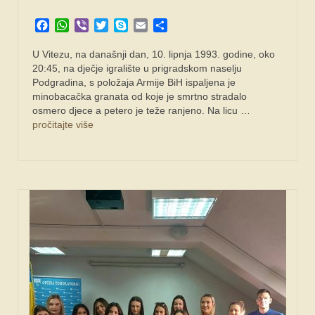
Facebook
WhatsApp
Viber
Twitter
Skype
Email
Share
U Vitezu, na današnji dan, 10. lipnja 1993. godine, oko
20:45, na dječje igralište u prigradskom naselju
Podgradina, s položaja Armije BiH ispaljena je
minobacačka granata od koje je smrtno stradalo
osmero djece a petero je teže ranjeno. Na licu …
pročitajte više