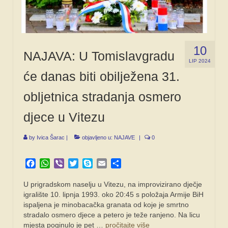
10
NAJAVA: U Tomislavgradu
LIP 2024
će danas biti obilježena 31.
obljetnica stradanja osmero
djece u Vitezu
by
Ivica Šarac
|
objavljeno u:
NAJAVE
|
0
Facebook
WhatsApp
Viber
Twitter
Skype
Email
Share
U prigradskom naselju u Vitezu, na improvizirano dječje
igralište 10. lipnja 1993. oko 20:45 s položaja Armije BiH
ispaljena je minobacačka granata od koje je smrtno
stradalo osmero djece a petero je teže ranjeno. Na licu
mjesta poginulo je pet …
pročitajte više