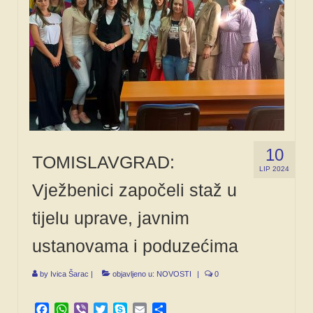
10
TOMISLAVGRAD:
LIP 2024
Vježbenici započeli staž u
tijelu uprave, javnim
ustanovama i poduzećima
by
Ivica Šarac
|
objavljeno u:
NOVOSTI
|
0
Facebook
WhatsApp
Viber
Twitter
Skype
Email
Share