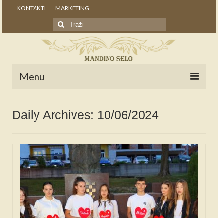
KONTAKTI
MARKETING
Search
for:
Menu
POČETNA
Daily Archives: 10/06/2024
NOVOSTI
STALNE RUBRIKE
NAŠA BAŠTINA
IZ ARHIVE
NAJAVE