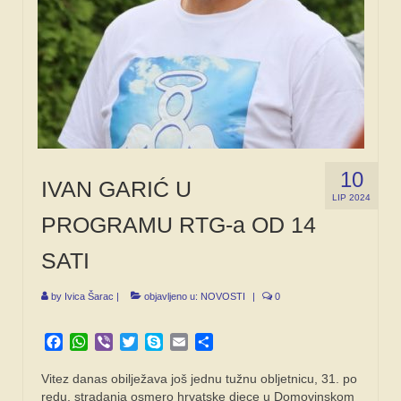
10
IVAN GARIĆ U
LIP 2024
PROGRAMU RTG-a OD 14
SATI
by
Ivica Šarac
|
objavljeno u:
NOVOSTI
|
0
Facebook
WhatsApp
Viber
Twitter
Skype
Email
Share
Vitez danas obilježava još jednu tužnu obljetnicu, 31. po
redu, stradanja osmero hrvatske djece u Domovinskom