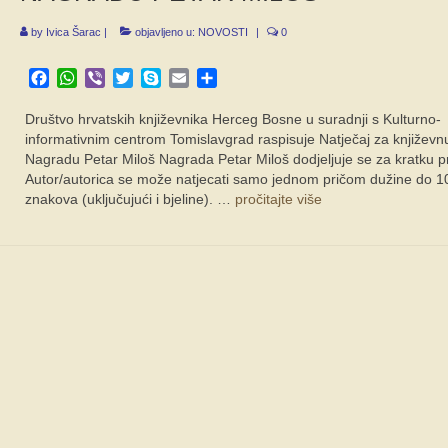
by
Ivica Šarac
|
objavljeno u:
NOVOSTI
|
0
Facebook
WhatsApp
Viber
Twitter
Skype
Email
Share
Društvo hrvatskih književnika Herceg Bosne u suradnji s Kulturno-
informativnim centrom Tomislavgrad raspisuje Natječaj za književn
Nagradu Petar Miloš Nagrada Petar Miloš dodjeljuje se za kratku pr
Autor/autorica se može natjecati samo jednom pričom dužine do 1
znakova (uključujući i bjeline). …
pročitajte više