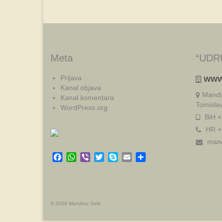
Meta
“UDR
Prijava
www
Kanal objava
Mandi
Kanal komentara
Tomisla
WordPress.org
BiH +
HR +
mand
Facebook
WhatsApp
Viber
Twitter
Skype
Email
Share
© 2026 Mandino Selo