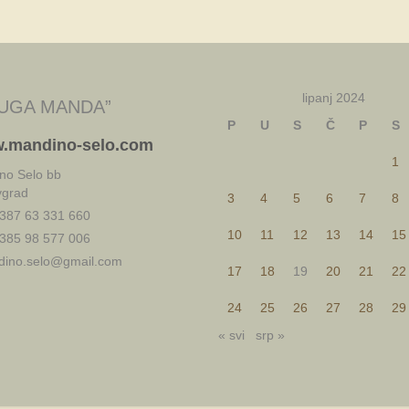
lipanj 2024
UGA MANDA”
P
U
S
Č
P
S
.mandino-selo.com
1
no Selo bb
vgrad
3
4
5
6
7
8
387 63 331 660
10
11
12
13
14
15
385 98 577 006
ino.selo@gmail.com
17
18
19
20
21
22
24
25
26
27
28
29
« svi
srp »