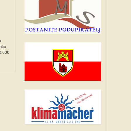
u
iču.
0.000