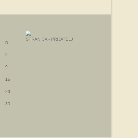
STRANICA - PRIJATELJ
N
2
9
16
23
30