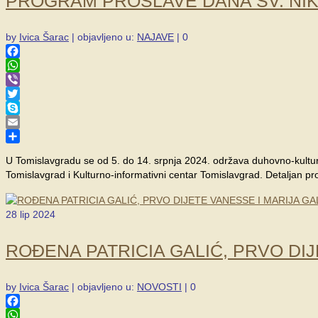
PROGRAM PROSLAVE DANA SV. NIKO
by
Ivica Šarac
|
objavljeno u:
NAJAVE
|
0
Facebook
WhatsApp
Viber
Twitter
Skype
Email
Share
U Tomislavgradu se od 5. do 14. srpnja 2024. održava duhovno-kulturn
Tomislavgrad i Kulturno-informativni centar Tomislavgrad. Detaljan p
28
lip 2024
ROĐENA PATRICIA GALIĆ, PRVO DIJ
by
Ivica Šarac
|
objavljeno u:
NOVOSTI
|
0
Facebook