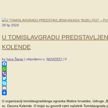
28
lip 2024
U TOMISLAVGRADU PREDSTAVLJENA 
KOLENDE
by
Ivica Šarac
|
objavljeno u:
NOVOSTI
|
0
Facebook
WhatsApp
Viber
Twitter
Skype
Email
Share
U organizaciji tomislavgradskoga ogranka Matice hrvatske, Udruge „Bije
sc. Davora Kolende. O knjizi su govorili ratni načelnik Tomislavgrada 