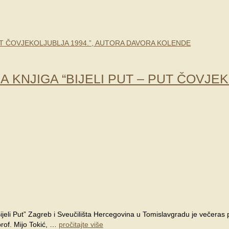
KNJIGA “BIJELI PUT – PUT ČOVJEK
li Put” Zagreb i Sveučilišta Hercegovina u Tomislavgradu je večeras pre
prof. Mijo Tokić, …
pročitajte više