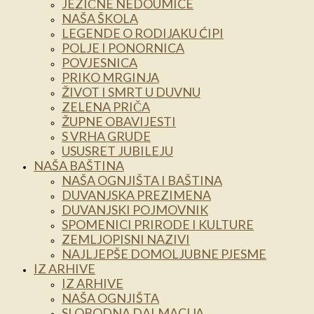
JEZIČNE NEDOUMICE
NAŠA ŠKOLA
LEGENDE O RODIJAKU ĆIPI
POLJE I PONORNICA
POVJESNICA
PRIKO MRGINJA
ŽIVOT I SMRT U DUVNU
ZELENA PRIČA
ŽUPNE OBAVIJESTI
S VRHA GRUDE
USUSRET JUBILEJU
NAŠA BAŠTINA
NAŠA OGNJIŠTA I BAŠTINA
DUVANJSKA PREZIMENA
DUVANJSKI POJMOVNIK
SPOMENICI PRIRODE I KULTURE
ZEMLJOPISNI NAZIVI
NAJLJEPŠE DOMOLJUBNE PJESME
IZ ARHIVE
IZ ARHIVE
NAŠA OGNJIŠTA
SLOBODNA DALMACIJA