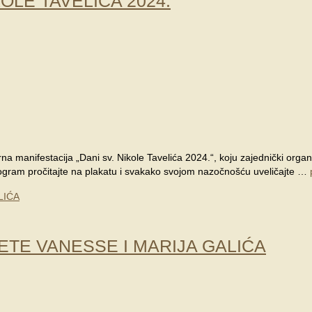
LE TAVELIĆA 2024.
a manifestacija „Dani sv. Nikole Tavelića 2024.“, koju zajednički orga
rogram pročitajte na plakatu i svakako svojom nazočnošću uveličajte …
ETE VANESSE I MARIJA GALIĆA