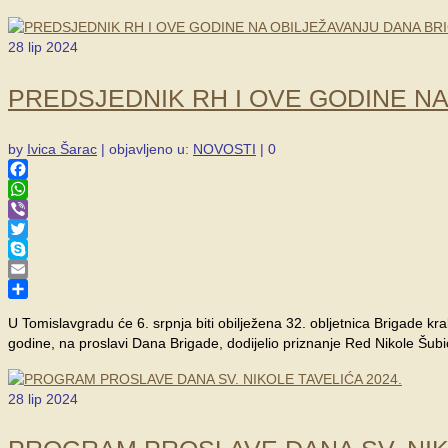
28
lip 2024
PREDSJEDNIK RH I OVE GODINE N
by
Ivica Šarac
|
objavljeno u:
NOVOSTI
|
0
Facebook
WhatsApp
Viber
Twitter
Skype
Email
Share
U Tomislavgradu će 6. srpnja biti obilježena 32. obljetnica Brigade k
godine, na proslavi Dana Brigade, dodijelio priznanje Red Nikole Šu
28
lip 2024