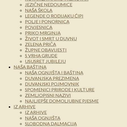
JEZIČNE NEDOUMICE
NAŠA ŠKOLA
LEGENDE O RODIJAKU ĆIPI
POLJE I PONORNICA
POVJESNICA
PRIKO MRGINJA
ŽIVOT I SMRT U DUVNU
ZELENA PRIČA
ŽUPNE OBAVIJESTI
S VRHA GRUDE
USUSRET JUBILEJU
NAŠA BAŠTINA
NAŠA OGNJIŠTA I BAŠTINA
DUVANJSKA PREZIMENA
DUVANJSKI POJMOVNIK
SPOMENICI PRIRODE I KULTURE
ZEMLJOPISNI NAZIVI
NAJLJEPŠE DOMOLJUBNE PJESME
IZ ARHIVE
IZ ARHIVE
NAŠA OGNJIŠTA
SLOBODNA DALMACIJA